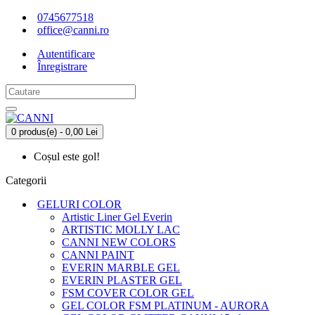
0745677518
office@canni.ro
Autentificare
Înregistrare
0 produs(e) - 0,00 Lei
Coșul este gol!
Categorii
GELURI COLOR
Artistic Liner Gel Everin
ARTISTIC MOLLY LAC
CANNI NEW COLORS
CANNI PAINT
EVERIN MARBLE GEL
EVERIN PLASTER GEL
FSM COVER COLOR GEL
GEL COLOR FSM PLATINUM - AURORA