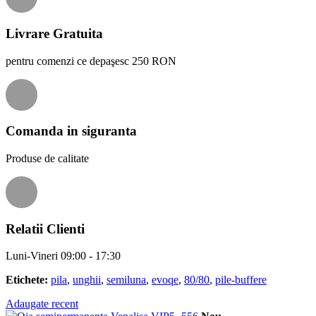
Livrare Gratuita
pentru comenzi ce depaşesc 250 RON
Comanda in siguranta
Produse de calitate
Relatii Clienti
Luni-Vineri 09:00 - 17:30
Etichete:
pila
,
unghii
,
semiluna
,
evoqe
,
80/80
,
pile-buffere
Adaugate recent