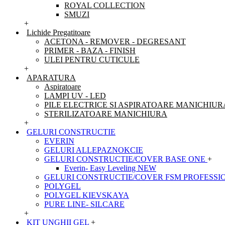
ROYAL COLLECTION
SMUZI
+
Lichide Pregatitoare
ACETONA - REMOVER - DEGRESANT
PRIMER - BAZA - FINISH
ULEI PENTRU CUTICULE
+
APARATURA
Aspiratoare
LAMPI UV - LED
PILE ELECTRICE SI ASPIRATOARE MANICHIUR
STERILIZATOARE MANICHIURA
+
GELURI CONSTRUCTIE
EVERIN
GELURI ALLEPAZNOKCIE
GELURI CONSTRUCTIE/COVER BASE ONE
+
Everin- Easy Leveling NEW
GELURI CONSTRUCTIE/COVER FSM PROFESSI
POLYGEL
POLYGEL KIEVSKAYA
PURE LINE- SILCARE
+
KIT UNGHII GEL
+