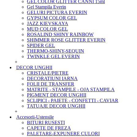
GEL COLOR GLITTER CANNI 15ml
Gel Stampila Everin
GELURI PICTURA EVERIN
GYPSUM COLOR GEL
JAZZ KIEVSKAYA
MUD COLOR GEL
ROSALIND SHINY RAINBOW
SHIMMER ROSE GLITTER EVERIN
SPIDER GEL
THERMO-SHINY-SEQUIN
TWINKLE GEL EVERIN
+
DECOR UNGHII
CRISTALE/PIETRE
DECORATIUNI IARNA
FOLII DE TRANSFER
MATRITE - STAMPILE - OJA STAMPILA
PIGMENT DECOR UNGHII
SCLIPICI - PAIETE - CONFETTI - CAVIAR
TATUAJE DECOR UNGHII
+
Accesorii-Ustensile
BITURI RUSESTI
CAPETE DE FREZA
PALETARE-EXPUNERE CULORI