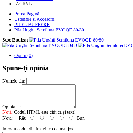
ACRYL
+
Prima Pagină
Ustensile si Accesorii
PILE - BUFFERE
Pila Unghii Semiluna EVOQE 80/80
Stoc Epuizat
Opinii (0)
Spune-ţi opinia
Numele tău:
Opinia ta:
Notă:
Codul HTML este citit ca şi text!
Nota:
Rău
Bun
Introdu codul din imaginea de mai jos