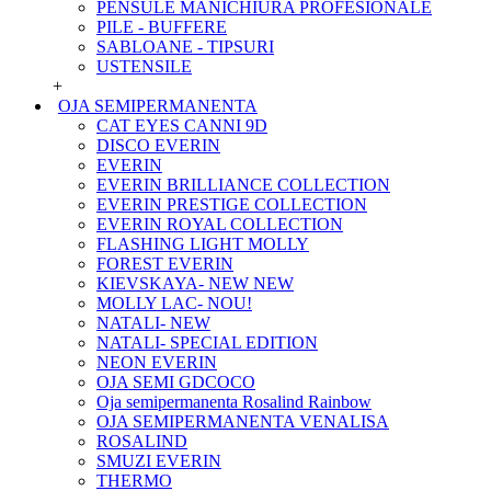
PENSULE MANICHIURA PROFESIONALE
PILE - BUFFERE
SABLOANE - TIPSURI
USTENSILE
+
OJA SEMIPERMANENTA
CAT EYES CANNI 9D
DISCO EVERIN
EVERIN
EVERIN BRILLIANCE COLLECTION
EVERIN PRESTIGE COLLECTION
EVERIN ROYAL COLLECTION
FLASHING LIGHT MOLLY
FOREST EVERIN
KIEVSKAYA- NEW NEW
MOLLY LAC- NOU!
NATALI- NEW
NATALI- SPECIAL EDITION
NEON EVERIN
OJA SEMI GDCOCO
Oja semipermanenta Rosalind Rainbow
OJA SEMIPERMANENTA VENALISA
ROSALIND
SMUZI EVERIN
THERMO