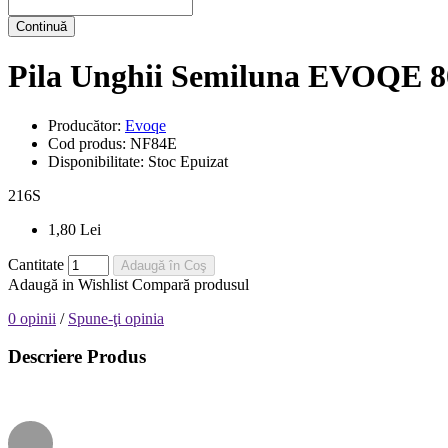
Continuă
Pila Unghii Semiluna EVOQE 8
Producător:
Evoqe
Cod produs:
NF84E
Disponibilitate:
Stoc Epuizat
216
S
1,80 Lei
Cantitate
Adaugă în Coş
Adaugă in Wishlist
Compară produsul
0 opinii
/
Spune-ţi opinia
Descriere Produs