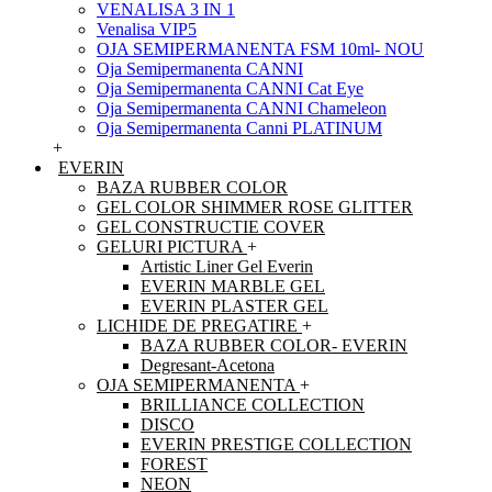
VENALISA 3 IN 1
Venalisa VIP5
OJA SEMIPERMANENTA FSM 10ml- NOU
Oja Semipermanenta CANNI
Oja Semipermanenta CANNI Cat Eye
Oja Semipermanenta CANNI Chameleon
Oja Semipermanenta Canni PLATINUM
+
EVERIN
BAZA RUBBER COLOR
GEL COLOR SHIMMER ROSE GLITTER
GEL CONSTRUCTIE COVER
GELURI PICTURA
+
Artistic Liner Gel Everin
EVERIN MARBLE GEL
EVERIN PLASTER GEL
LICHIDE DE PREGATIRE
+
BAZA RUBBER COLOR- EVERIN
Degresant-Acetona
OJA SEMIPERMANENTA
+
BRILLIANCE COLLECTION
DISCO
EVERIN PRESTIGE COLLECTION
FOREST
NEON