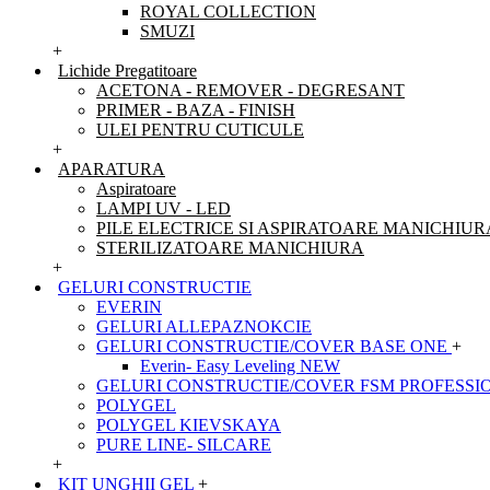
ROYAL COLLECTION
SMUZI
+
Lichide Pregatitoare
ACETONA - REMOVER - DEGRESANT
PRIMER - BAZA - FINISH
ULEI PENTRU CUTICULE
+
APARATURA
Aspiratoare
LAMPI UV - LED
PILE ELECTRICE SI ASPIRATOARE MANICHIUR
STERILIZATOARE MANICHIURA
+
GELURI CONSTRUCTIE
EVERIN
GELURI ALLEPAZNOKCIE
GELURI CONSTRUCTIE/COVER BASE ONE
+
Everin- Easy Leveling NEW
GELURI CONSTRUCTIE/COVER FSM PROFESSI
POLYGEL
POLYGEL KIEVSKAYA
PURE LINE- SILCARE
+
KIT UNGHII GEL
+