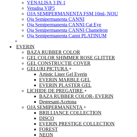
VENALISA 3 IN 1
Venalisa VIP5
OJA SEMIPERMANENTA FSM 10ml- NOU
Oja Semipermanenta CANNI
Oja Semipermanenta CANNI Cat Eye
Oja Semipermanenta CANNI Chameleon
Oja Semipermanenta Canni PLATINUM
+
EVERIN
BAZA RUBBER COLOR
GEL COLOR SHIMMER ROSE GLITTER
GEL CONSTRUCTIE COVER
GELURI PICTURA
+
Artistic Liner Gel Everin
EVERIN MARBLE GEL
EVERIN PLASTER GEL
LICHIDE DE PREGATIRE
+
BAZA RUBBER COLOR- EVERIN
Degresant-Acetona
OJA SEMIPERMANENTA
+
BRILLIANCE COLLECTION
DISCO
EVERIN PRESTIGE COLLECTION
FOREST
NEON