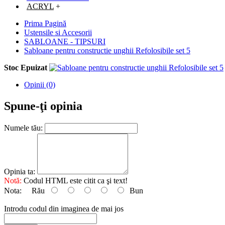
ACRYL
+
Prima Pagină
Ustensile si Accesorii
SABLOANE - TIPSURI
Sabloane pentru constructie unghii Refolosibile set 5
Stoc Epuizat
Opinii (0)
Spune-ţi opinia
Numele tău:
Opinia ta:
Notă:
Codul HTML este citit ca şi text!
Nota:
Rău
Bun
Introdu codul din imaginea de mai jos