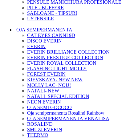
PENSULE MANICHIURA PROFESIONALE
PILE - BUFFERE
SABLOANE - TIPSURI
USTENSILE
+
OJA SEMIPERMANENTA
CAT EYES CANNI 9D
DISCO EVERIN
EVERIN
EVERIN BRILLIANCE COLLECTION
EVERIN PRESTIGE COLLECTION
EVERIN ROYAL COLLECTION
FLASHING LIGHT MOLLY
FOREST EVERIN
KIEVSKAYA- NEW NEW
MOLLY LAC- NOU!
NATALI- NEW
NATALI- SPECIAL EDITION
NEON EVERIN
OJA SEMI GDCOCO
Oja semipermanenta Rosalind Rainbow
OJA SEMIPERMANENTA VENALISA
ROSALIND
SMUZI EVERIN
THERMO