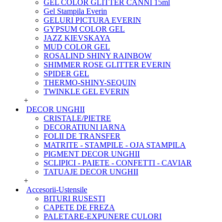
GEL COLOR GLITTER CANNI 15ml
Gel Stampila Everin
GELURI PICTURA EVERIN
GYPSUM COLOR GEL
JAZZ KIEVSKAYA
MUD COLOR GEL
ROSALIND SHINY RAINBOW
SHIMMER ROSE GLITTER EVERIN
SPIDER GEL
THERMO-SHINY-SEQUIN
TWINKLE GEL EVERIN
+
DECOR UNGHII
CRISTALE/PIETRE
DECORATIUNI IARNA
FOLII DE TRANSFER
MATRITE - STAMPILE - OJA STAMPILA
PIGMENT DECOR UNGHII
SCLIPICI - PAIETE - CONFETTI - CAVIAR
TATUAJE DECOR UNGHII
+
Accesorii-Ustensile
BITURI RUSESTI
CAPETE DE FREZA
PALETARE-EXPUNERE CULORI