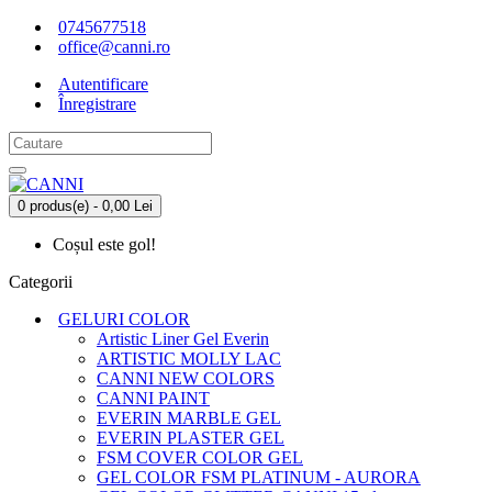
0745677518
office@canni.ro
Autentificare
Înregistrare
0 produs(e) - 0,00 Lei
Coșul este gol!
Categorii
GELURI COLOR
Artistic Liner Gel Everin
ARTISTIC MOLLY LAC
CANNI NEW COLORS
CANNI PAINT
EVERIN MARBLE GEL
EVERIN PLASTER GEL
FSM COVER COLOR GEL
GEL COLOR FSM PLATINUM - AURORA