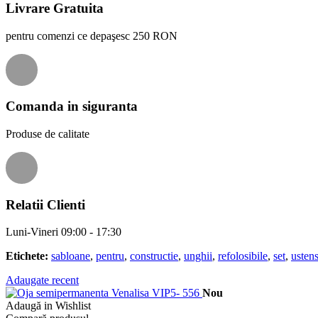
Livrare Gratuita
pentru comenzi ce depaşesc 250 RON
Comanda in siguranta
Produse de calitate
Relatii Clienti
Luni-Vineri 09:00 - 17:30
Etichete:
sabloane
,
pentru
,
constructie
,
unghii
,
refolosibile
,
set
,
ustens
Adaugate recent
Nou
Adaugă in Wishlist