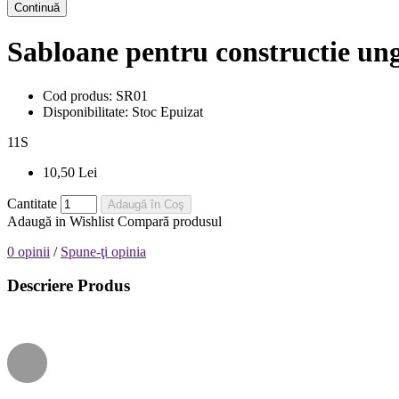
Continuă
Sabloane pentru constructie ungh
Cod produs:
SR01
Disponibilitate:
Stoc Epuizat
11
S
10,50 Lei
Cantitate
Adaugă în Coş
Adaugă in Wishlist
Compară produsul
0 opinii
/
Spune-ţi opinia
Descriere Produs