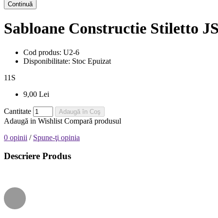
Continuă
Sabloane Constructie Stiletto J
Cod produs:
U2-6
Disponibilitate:
Stoc Epuizat
11
S
9,00 Lei
Cantitate
Adaugă în Coş
Adaugă in Wishlist
Compară produsul
0 opinii
/
Spune-ţi opinia
Descriere Produs