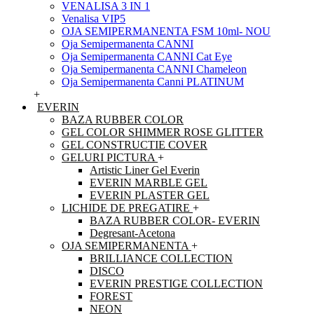
VENALISA 3 IN 1
Venalisa VIP5
OJA SEMIPERMANENTA FSM 10ml- NOU
Oja Semipermanenta CANNI
Oja Semipermanenta CANNI Cat Eye
Oja Semipermanenta CANNI Chameleon
Oja Semipermanenta Canni PLATINUM
+
EVERIN
BAZA RUBBER COLOR
GEL COLOR SHIMMER ROSE GLITTER
GEL CONSTRUCTIE COVER
GELURI PICTURA
+
Artistic Liner Gel Everin
EVERIN MARBLE GEL
EVERIN PLASTER GEL
LICHIDE DE PREGATIRE
+
BAZA RUBBER COLOR- EVERIN
Degresant-Acetona
OJA SEMIPERMANENTA
+
BRILLIANCE COLLECTION
DISCO
EVERIN PRESTIGE COLLECTION
FOREST
NEON