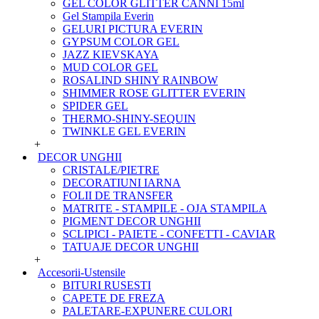
GEL COLOR GLITTER CANNI 15ml
Gel Stampila Everin
GELURI PICTURA EVERIN
GYPSUM COLOR GEL
JAZZ KIEVSKAYA
MUD COLOR GEL
ROSALIND SHINY RAINBOW
SHIMMER ROSE GLITTER EVERIN
SPIDER GEL
THERMO-SHINY-SEQUIN
TWINKLE GEL EVERIN
+
DECOR UNGHII
CRISTALE/PIETRE
DECORATIUNI IARNA
FOLII DE TRANSFER
MATRITE - STAMPILE - OJA STAMPILA
PIGMENT DECOR UNGHII
SCLIPICI - PAIETE - CONFETTI - CAVIAR
TATUAJE DECOR UNGHII
+
Accesorii-Ustensile
BITURI RUSESTI
CAPETE DE FREZA
PALETARE-EXPUNERE CULORI