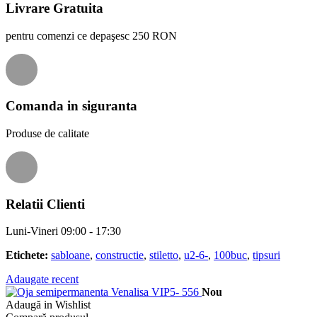
Livrare Gratuita
pentru comenzi ce depaşesc 250 RON
Comanda in siguranta
Produse de calitate
Relatii Clienti
Luni-Vineri 09:00 - 17:30
Etichete:
sabloane
,
constructie
,
stiletto
,
u2-6-
,
100buc
,
tipsuri
Adaugate recent
Nou
Adaugă in Wishlist