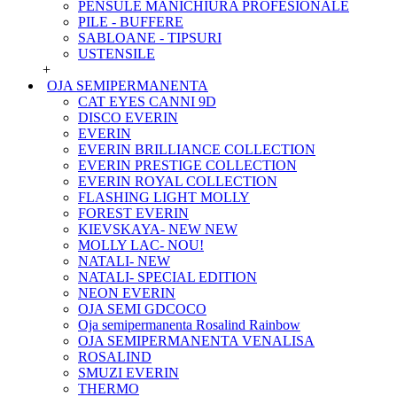
PENSULE MANICHIURA PROFESIONALE
PILE - BUFFERE
SABLOANE - TIPSURI
USTENSILE
+
OJA SEMIPERMANENTA
CAT EYES CANNI 9D
DISCO EVERIN
EVERIN
EVERIN BRILLIANCE COLLECTION
EVERIN PRESTIGE COLLECTION
EVERIN ROYAL COLLECTION
FLASHING LIGHT MOLLY
FOREST EVERIN
KIEVSKAYA- NEW NEW
MOLLY LAC- NOU!
NATALI- NEW
NATALI- SPECIAL EDITION
NEON EVERIN
OJA SEMI GDCOCO
Oja semipermanenta Rosalind Rainbow
OJA SEMIPERMANENTA VENALISA
ROSALIND
SMUZI EVERIN
THERMO