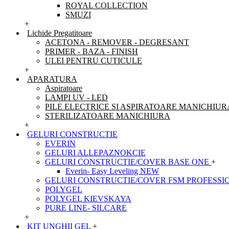
ROYAL COLLECTION
SMUZI
+
Lichide Pregatitoare
ACETONA - REMOVER - DEGRESANT
PRIMER - BAZA - FINISH
ULEI PENTRU CUTICULE
+
APARATURA
Aspiratoare
LAMPI UV - LED
PILE ELECTRICE SI ASPIRATOARE MANICHIUR
STERILIZATOARE MANICHIURA
+
GELURI CONSTRUCTIE
EVERIN
GELURI ALLEPAZNOKCIE
GELURI CONSTRUCTIE/COVER BASE ONE
+
Everin- Easy Leveling NEW
GELURI CONSTRUCTIE/COVER FSM PROFESSI
POLYGEL
POLYGEL KIEVSKAYA
PURE LINE- SILCARE
+
KIT UNGHII GEL
+