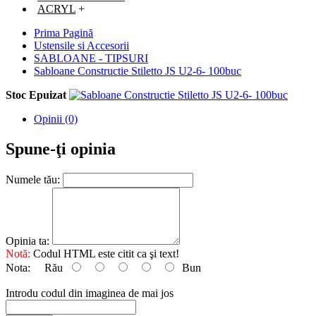
ACRYL
+
Prima Pagină
Ustensile si Accesorii
SABLOANE - TIPSURI
Sabloane Constructie Stiletto JS U2-6- 100buc
Stoc Epuizat
Opinii (0)
Spune-ţi opinia
Numele tău:
Opinia ta:
Notă:
Codul HTML este citit ca şi text!
Nota:
Rău
Bun
Introdu codul din imaginea de mai jos