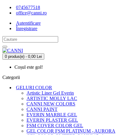
0745677518
office@canni.ro
Autentificare
Înregistrare
0 produs(e) - 0,00 Lei
Coșul este gol!
Categorii
GELURI COLOR
Artistic Liner Gel Everin
ARTISTIC MOLLY LAC
CANNI NEW COLORS
CANNI PAINT
EVERIN MARBLE GEL
EVERIN PLASTER GEL
FSM COVER COLOR GEL
GEL COLOR FSM PLATINUM - AURORA