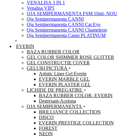
VENALISA 3 IN 1
Venalisa VIP5
OJA SEMIPERMANENTA FSM 10ml- NOU
Oja Semipermanenta CANNI
Oja Semipermanenta CANNI Cat Eye
Oja Semipermanenta CANNI Chameleon
Oja Semipermanenta Canni PLATINUM
+
EVERIN
BAZA RUBBER COLOR
GEL COLOR SHIMMER ROSE GLITTER
GEL CONSTRUCTIE COVER
GELURI PICTURA
+
Artistic Liner Gel Everin
EVERIN MARBLE GEL
EVERIN PLASTER GEL
LICHIDE DE PREGATIRE
+
BAZA RUBBER COLOR- EVERIN
Degresant-Acetona
OJA SEMIPERMANENTA
+
BRILLIANCE COLLECTION
DISCO
EVERIN PRESTIGE COLLECTION
FOREST
NEON