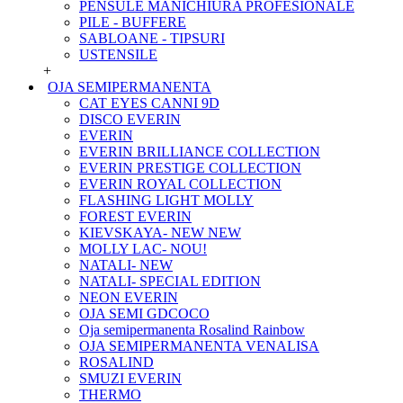
PENSULE MANICHIURA PROFESIONALE
PILE - BUFFERE
SABLOANE - TIPSURI
USTENSILE
+
OJA SEMIPERMANENTA
CAT EYES CANNI 9D
DISCO EVERIN
EVERIN
EVERIN BRILLIANCE COLLECTION
EVERIN PRESTIGE COLLECTION
EVERIN ROYAL COLLECTION
FLASHING LIGHT MOLLY
FOREST EVERIN
KIEVSKAYA- NEW NEW
MOLLY LAC- NOU!
NATALI- NEW
NATALI- SPECIAL EDITION
NEON EVERIN
OJA SEMI GDCOCO
Oja semipermanenta Rosalind Rainbow
OJA SEMIPERMANENTA VENALISA
ROSALIND
SMUZI EVERIN
THERMO