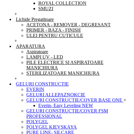
ROYAL COLLECTION
SMUZI
+
Lichide Pregatitoare
ACETONA - REMOVER - DEGRESANT
PRIMER - BAZA - FINISH
ULEI PENTRU CUTICULE
+
APARATURA
Aspiratoare
LAMPI UV - LED
PILE ELECTRICE SI ASPIRATOARE
MANICHIURA
STERILIZATOARE MANICHIURA
+
GELURI CONSTRUCTIE
EVERIN
GELURI ALLEPAZNOKCIE
GELURI CONSTRUCTIE/COVER BASE ONE
+
Everin- Easy Leveling NEW
GELURI CONSTRUCTIE/COVER FSM
PROFESSIONAL
POLYGEL
POLYGEL KIEVSKAYA
PURE LINE- SILCARE