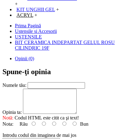
+
KIT UNGHII GEL
+
ACRYL
+
Prima Pagină
Ustensile si Accesorii
USTENSILE
BIT CERAMICA INDEPARTAT GELUL ROSU
CILINDRIC 19F
Opinii (0)
Spune-ţi opinia
Numele tău:
Opinia ta:
Notă:
Codul HTML este citit ca şi text!
Nota:
Rău
Bun
Introdu codul din imaginea de mai jos