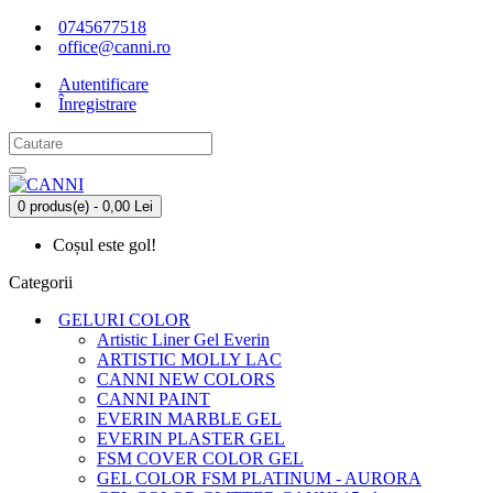
0745677518
office@canni.ro
Autentificare
Înregistrare
0 produs(e) - 0,00 Lei
Coșul este gol!
Categorii
GELURI COLOR
Artistic Liner Gel Everin
ARTISTIC MOLLY LAC
CANNI NEW COLORS
CANNI PAINT
EVERIN MARBLE GEL
EVERIN PLASTER GEL
FSM COVER COLOR GEL
GEL COLOR FSM PLATINUM - AURORA