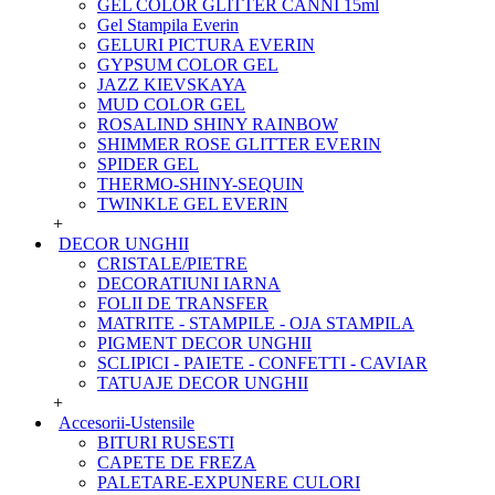
GEL COLOR GLITTER CANNI 15ml
Gel Stampila Everin
GELURI PICTURA EVERIN
GYPSUM COLOR GEL
JAZZ KIEVSKAYA
MUD COLOR GEL
ROSALIND SHINY RAINBOW
SHIMMER ROSE GLITTER EVERIN
SPIDER GEL
THERMO-SHINY-SEQUIN
TWINKLE GEL EVERIN
+
DECOR UNGHII
CRISTALE/PIETRE
DECORATIUNI IARNA
FOLII DE TRANSFER
MATRITE - STAMPILE - OJA STAMPILA
PIGMENT DECOR UNGHII
SCLIPICI - PAIETE - CONFETTI - CAVIAR
TATUAJE DECOR UNGHII
+
Accesorii-Ustensile
BITURI RUSESTI
CAPETE DE FREZA
PALETARE-EXPUNERE CULORI