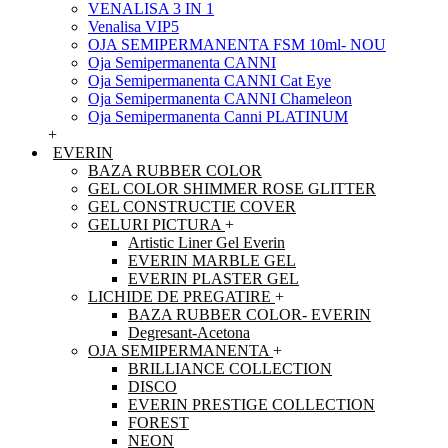
VENALISA 3 IN 1
Venalisa VIP5
OJA SEMIPERMANENTA FSM 10ml- NOU
Oja Semipermanenta CANNI
Oja Semipermanenta CANNI Cat Eye
Oja Semipermanenta CANNI Chameleon
Oja Semipermanenta Canni PLATINUM
+
EVERIN
BAZA RUBBER COLOR
GEL COLOR SHIMMER ROSE GLITTER
GEL CONSTRUCTIE COVER
GELURI PICTURA
+
Artistic Liner Gel Everin
EVERIN MARBLE GEL
EVERIN PLASTER GEL
LICHIDE DE PREGATIRE
+
BAZA RUBBER COLOR- EVERIN
Degresant-Acetona
OJA SEMIPERMANENTA
+
BRILLIANCE COLLECTION
DISCO
EVERIN PRESTIGE COLLECTION
FOREST
NEON