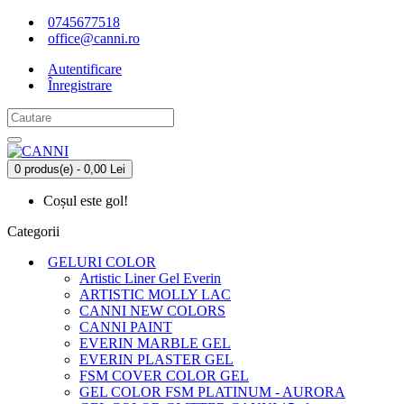
0745677518
office@canni.ro
Autentificare
Înregistrare
0 produs(e) - 0,00 Lei
Coșul este gol!
Categorii
GELURI COLOR
Artistic Liner Gel Everin
ARTISTIC MOLLY LAC
CANNI NEW COLORS
CANNI PAINT
EVERIN MARBLE GEL
EVERIN PLASTER GEL
FSM COVER COLOR GEL
GEL COLOR FSM PLATINUM - AURORA