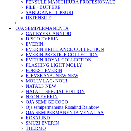
PENSULE MANICHIURA PROFESIONALE
PILE - BUFFERE
SABLOANE - TIPSURI
USTENSILE
+
OJA SEMIPERMANENTA
CAT EYES CANNI 9D
DISCO EVERIN
EVERIN
EVERIN BRILLIANCE COLLECTION
EVERIN PRESTIGE COLLECTION
EVERIN ROYAL COLLECTION
FLASHING LIGHT MOLLY
FOREST EVERIN
KIEVSKAYA- NEW NEW
MOLLY LAC- NOU!
NATALI- NEW
NATALI- SPECIAL EDITION
NEON EVERIN
OJA SEMI GDCOCO
Oja semipermanenta Rosalind Rainbow
OJA SEMIPERMANENTA VENALISA
ROSALIND
SMUZI EVERIN
THERMO