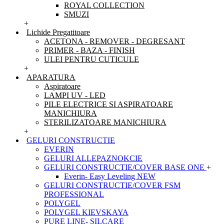
ROYAL COLLECTION
SMUZI
+
Lichide Pregatitoare
ACETONA - REMOVER - DEGRESANT
PRIMER - BAZA - FINISH
ULEI PENTRU CUTICULE
+
APARATURA
Aspiratoare
LAMPI UV - LED
PILE ELECTRICE SI ASPIRATOARE
MANICHIURA
STERILIZATOARE MANICHIURA
+
GELURI CONSTRUCTIE
EVERIN
GELURI ALLEPAZNOKCIE
GELURI CONSTRUCTIE/COVER BASE ONE
+
Everin- Easy Leveling NEW
GELURI CONSTRUCTIE/COVER FSM
PROFESSIONAL
POLYGEL
POLYGEL KIEVSKAYA
PURE LINE- SILCARE