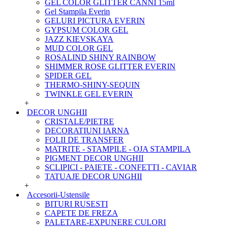
GEL COLOR GLITTER CANNI 15ml
Gel Stampila Everin
GELURI PICTURA EVERIN
GYPSUM COLOR GEL
JAZZ KIEVSKAYA
MUD COLOR GEL
ROSALIND SHINY RAINBOW
SHIMMER ROSE GLITTER EVERIN
SPIDER GEL
THERMO-SHINY-SEQUIN
TWINKLE GEL EVERIN
+
DECOR UNGHII
CRISTALE/PIETRE
DECORATIUNI IARNA
FOLII DE TRANSFER
MATRITE - STAMPILE - OJA STAMPILA
PIGMENT DECOR UNGHII
SCLIPICI - PAIETE - CONFETTI - CAVIAR
TATUAJE DECOR UNGHII
+
Accesorii-Ustensile
BITURI RUSESTI
CAPETE DE FREZA
PALETARE-EXPUNERE CULORI