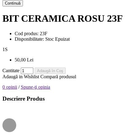
Continuă
BIT CERAMICA ROSU 23F
Cod produs:
23F
Disponibilitate:
Stoc Epuizat
1
S
50,00 Lei
Cantitate
Adaugă în Coş
Adaugă in Wishlist
Compară produsul
0 opinii
/
Spune-ţi opinia
Descriere Produs