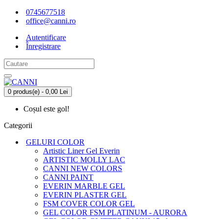
0745677518
office@canni.ro
Autentificare
Înregistrare
0 produs(e) - 0,00 Lei
Coșul este gol!
Categorii
GELURI COLOR
Artistic Liner Gel Everin
ARTISTIC MOLLY LAC
CANNI NEW COLORS
CANNI PAINT
EVERIN MARBLE GEL
EVERIN PLASTER GEL
FSM COVER COLOR GEL
GEL COLOR FSM PLATINUM - AURORA