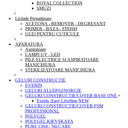
ROYAL COLLECTION
SMUZI
+
Lichide Pregatitoare
ACETONA - REMOVER - DEGRESANT
PRIMER - BAZA - FINISH
ULEI PENTRU CUTICULE
+
APARATURA
Aspiratoare
LAMPI UV - LED
PILE ELECTRICE SI ASPIRATOARE
MANICHIURA
STERILIZATOARE MANICHIURA
+
GELURI CONSTRUCTIE
EVERIN
GELURI ALLEPAZNOKCIE
GELURI CONSTRUCTIE/COVER BASE ONE
+
Everin- Easy Leveling NEW
GELURI CONSTRUCTIE/COVER FSM
PROFESSIONAL
POLYGEL
POLYGEL KIEVSKAYA
PURE LINE- SILCARE