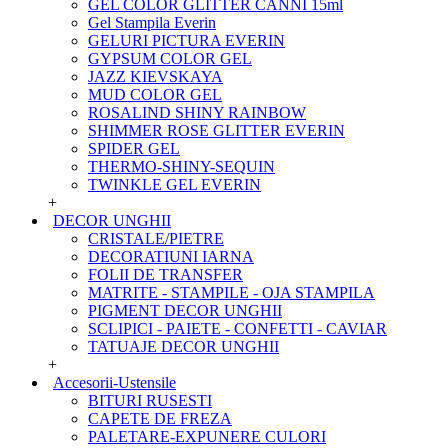
GEL COLOR GLITTER CANNI 15ml
Gel Stampila Everin
GELURI PICTURA EVERIN
GYPSUM COLOR GEL
JAZZ KIEVSKAYA
MUD COLOR GEL
ROSALIND SHINY RAINBOW
SHIMMER ROSE GLITTER EVERIN
SPIDER GEL
THERMO-SHINY-SEQUIN
TWINKLE GEL EVERIN
+
DECOR UNGHII
CRISTALE/PIETRE
DECORATIUNI IARNA
FOLII DE TRANSFER
MATRITE - STAMPILE - OJA STAMPILA
PIGMENT DECOR UNGHII
SCLIPICI - PAIETE - CONFETTI - CAVIAR
TATUAJE DECOR UNGHII
+
Accesorii-Ustensile
BITURI RUSESTI
CAPETE DE FREZA
PALETARE-EXPUNERE CULORI