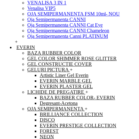
VENALISA 3 IN 1
Venalisa VIP5
OJA SEMIPERMANENTA FSM 10ml- NOU
Oja Semipermanenta CANNI
Oja Semipermanenta CANNI Cat Eye
Oja Semipermanenta CANNI Chameleon
Oja Semipermanenta Canni PLATINUM
+
EVERIN
BAZA RUBBER COLOR
GEL COLOR SHIMMER ROSE GLITTER
GEL CONSTRUCTIE COVER
GELURI PICTURA
+
Artistic Liner Gel Everin
EVERIN MARBLE GEL
EVERIN PLASTER GEL
LICHIDE DE PREGATIRE
+
BAZA RUBBER COLOR- EVERIN
Degresant-Acetona
OJA SEMIPERMANENTA
+
BRILLIANCE COLLECTION
DISCO
EVERIN PRESTIGE COLLECTION
FOREST
NEON