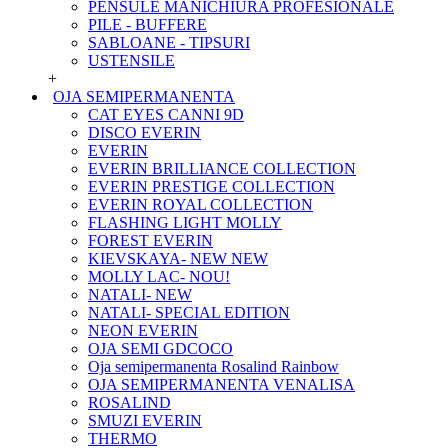
PENSULE MANICHIURA PROFESIONALE
PILE - BUFFERE
SABLOANE - TIPSURI
USTENSILE
+
OJA SEMIPERMANENTA
CAT EYES CANNI 9D
DISCO EVERIN
EVERIN
EVERIN BRILLIANCE COLLECTION
EVERIN PRESTIGE COLLECTION
EVERIN ROYAL COLLECTION
FLASHING LIGHT MOLLY
FOREST EVERIN
KIEVSKAYA- NEW NEW
MOLLY LAC- NOU!
NATALI- NEW
NATALI- SPECIAL EDITION
NEON EVERIN
OJA SEMI GDCOCO
Oja semipermanenta Rosalind Rainbow
OJA SEMIPERMANENTA VENALISA
ROSALIND
SMUZI EVERIN
THERMO