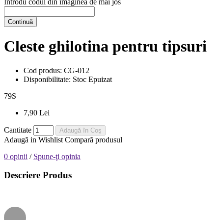
Introdu codul din imaginea de mai jos
Continuă
Cleste ghilotina pentru tipsuri
Cod produs:
CG-012
Disponibilitate:
Stoc Epuizat
79
S
7,90 Lei
Cantitate
Adaugă în Coş
Adaugă in Wishlist
Compară produsul
0 opinii
/
Spune-ţi opinia
Descriere Produs