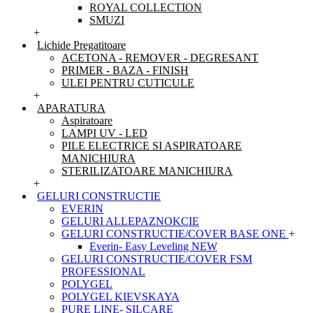
ROYAL COLLECTION
SMUZI
+
Lichide Pregatitoare
ACETONA - REMOVER - DEGRESANT
PRIMER - BAZA - FINISH
ULEI PENTRU CUTICULE
+
APARATURA
Aspiratoare
LAMPI UV - LED
PILE ELECTRICE SI ASPIRATOARE
MANICHIURA
STERILIZATOARE MANICHIURA
+
GELURI CONSTRUCTIE
EVERIN
GELURI ALLEPAZNOKCIE
GELURI CONSTRUCTIE/COVER BASE ONE
+
Everin- Easy Leveling NEW
GELURI CONSTRUCTIE/COVER FSM
PROFESSIONAL
POLYGEL
POLYGEL KIEVSKAYA
PURE LINE- SILCARE