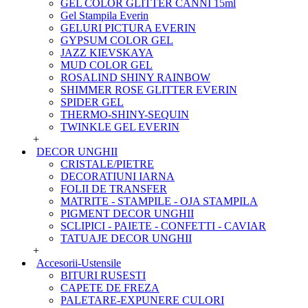
GEL COLOR GLITTER CANNI 15ml
Gel Stampila Everin
GELURI PICTURA EVERIN
GYPSUM COLOR GEL
JAZZ KIEVSKAYA
MUD COLOR GEL
ROSALIND SHINY RAINBOW
SHIMMER ROSE GLITTER EVERIN
SPIDER GEL
THERMO-SHINY-SEQUIN
TWINKLE GEL EVERIN
+
DECOR UNGHII
CRISTALE/PIETRE
DECORATIUNI IARNA
FOLII DE TRANSFER
MATRITE - STAMPILE - OJA STAMPILA
PIGMENT DECOR UNGHII
SCLIPICI - PAIETE - CONFETTI - CAVIAR
TATUAJE DECOR UNGHII
+
Accesorii-Ustensile
BITURI RUSESTI
CAPETE DE FREZA
PALETARE-EXPUNERE CULORI