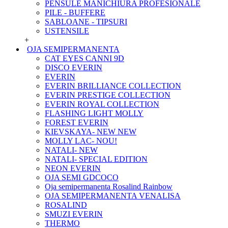
PENSULE MANICHIURA PROFESIONALE
PILE - BUFFERE
SABLOANE - TIPSURI
USTENSILE
+
OJA SEMIPERMANENTA
CAT EYES CANNI 9D
DISCO EVERIN
EVERIN
EVERIN BRILLIANCE COLLECTION
EVERIN PRESTIGE COLLECTION
EVERIN ROYAL COLLECTION
FLASHING LIGHT MOLLY
FOREST EVERIN
KIEVSKAYA- NEW NEW
MOLLY LAC- NOU!
NATALI- NEW
NATALI- SPECIAL EDITION
NEON EVERIN
OJA SEMI GDCOCO
Oja semipermanenta Rosalind Rainbow
OJA SEMIPERMANENTA VENALISA
ROSALIND
SMUZI EVERIN
THERMO