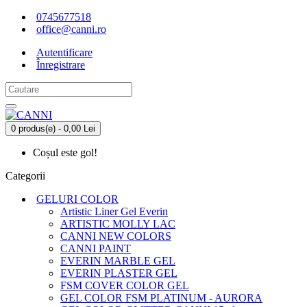
0745677518
office@canni.ro
Autentificare
Înregistrare
0 produs(e) - 0,00 Lei
Coșul este gol!
Categorii
GELURI COLOR
Artistic Liner Gel Everin
ARTISTIC MOLLY LAC
CANNI NEW COLORS
CANNI PAINT
EVERIN MARBLE GEL
EVERIN PLASTER GEL
FSM COVER COLOR GEL
GEL COLOR FSM PLATINUM - AURORA