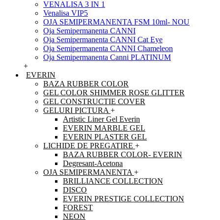
VENALISA 3 IN 1
Venalisa VIP5
OJA SEMIPERMANENTA FSM 10ml- NOU
Oja Semipermanenta CANNI
Oja Semipermanenta CANNI Cat Eye
Oja Semipermanenta CANNI Chameleon
Oja Semipermanenta Canni PLATINUM
+
EVERIN
BAZA RUBBER COLOR
GEL COLOR SHIMMER ROSE GLITTER
GEL CONSTRUCTIE COVER
GELURI PICTURA
+
Artistic Liner Gel Everin
EVERIN MARBLE GEL
EVERIN PLASTER GEL
LICHIDE DE PREGATIRE
+
BAZA RUBBER COLOR- EVERIN
Degresant-Acetona
OJA SEMIPERMANENTA
+
BRILLIANCE COLLECTION
DISCO
EVERIN PRESTIGE COLLECTION
FOREST
NEON