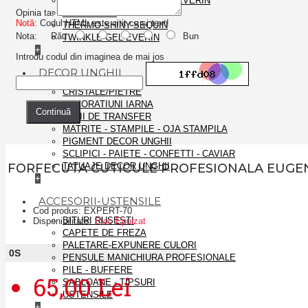
SHIMMER ROSE GLITTER EVERIN
Opinia ta:
SPIDER GEL
Notă:
Codul HTML este citit ca şi text!
THERMO-SHINY-SEQUIN
Nota:
Rău
Bun
TWINKLE GEL EVERIN
+
Introdu codul din imaginea de mai jos
DECOR UNGHII
CRISTALE/PIETRE
DECORATIUNI IARNA
Continuă
FOLII DE TRANSFER
MATRITE - STAMPILE - OJA STAMPILA
PIGMENT DECOR UNGHII
SCLIPICI - PAIETE - CONFETTI - CAVIAR
FORFECUTA CUTICULE PROFESIONALA EUGEN
TATUAJE DECOR UNGHII
+
ACCESORII-USTENSILE
Cod produs:
EXPERT-70
BITURI RUSESTI
Disponibilitate:
Stoc Epuizat
CAPETE DE FREZA
PALETARE-EXPUNERE CULORI
0
S
PENSULE MANICHIURA PROFESIONALE
PILE - BUFFERE
65,00 Lei
SABLOANE - TIPSURI
USTENSILE
+