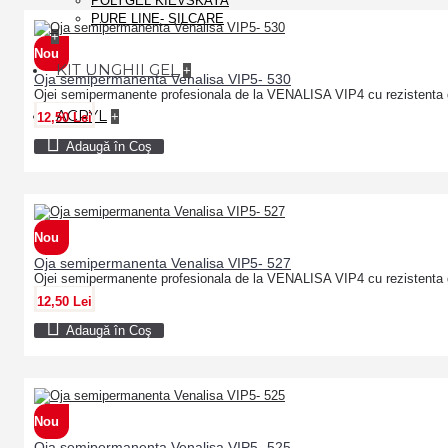
POLYGEL KIEVSKAYA
PURE LINE- SILCARE
+
Nou
KIT UNGHII GEL
+
Oja semipermanenta Venalisa VIP5- 530
Ojei semipermanente profesionala de la VENALISA VIP4 cu rezistenta 
ACRYL
+
12,50 Lei
Adaugă în Coş
Nou
Oja semipermanenta Venalisa VIP5- 527
Ojei semipermanente profesionala de la VENALISA VIP4 cu rezistenta 
12,50 Lei
Adaugă în Coş
Nou
Oja semipermanenta Venalisa VIP5- 525