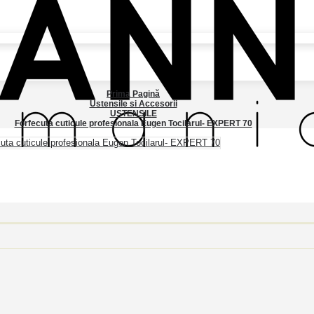
Prima Pagină
Ustensile si Accesorii
USTENSILE
Forfecuta cuticule profesionala Eugen Tocilarul- EXPERT 70