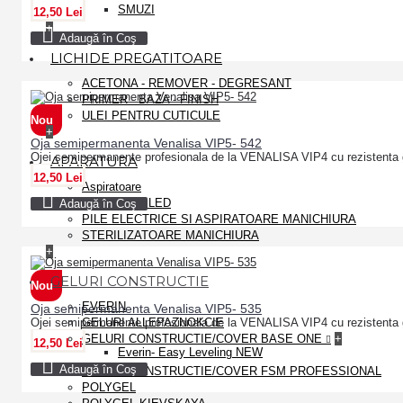
SMUZI
12,50 Lei
+
Adaugă în Coş
LICHIDE PREGATITOARE
ACETONA - REMOVER - DEGRESANT
PRIMER - BAZA - FINISH
ULEI PENTRU CUTICULE
Nou
+
Oja semipermanenta Venalisa VIP5- 542
Ojei semipermanente profesionala de la VENALISA VIP4 cu rezistenta 
APARATURA
12,50 Lei
Aspiratoare
LAMPI UV - LED
Adaugă în Coş
PILE ELECTRICE SI ASPIRATOARE MANICHIURA
STERILIZATOARE MANICHIURA
+
GELURI CONSTRUCTIE
Nou
EVERIN
Oja semipermanenta Venalisa VIP5- 535
Ojei semipermanente profesionala de la VENALISA VIP4 cu rezistenta 
GELURI ALLEPAZNOKCIE
GELURI CONSTRUCTIE/COVER BASE ONE
+
12,50 Lei
Everin- Easy Leveling NEW
Adaugă în Coş
GELURI CONSTRUCTIE/COVER FSM PROFESSIONAL
POLYGEL