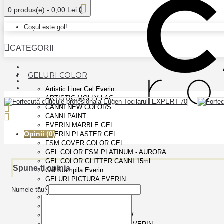
0 produs(e) - 0,00 Lei
Coșul este gol!
CATEGORII
GELURI COLOR
Artistic Liner Gel Everin
ARTISTIC MOLLY LAC
CANNI NEW COLORS
CANNI PAINT
EVERIN MARBLE GEL
Opinii (0)
EVERIN PLASTER GEL
FSM COVER COLOR GEL
GEL COLOR FSM PLATINUM - AURORA
GEL COLOR GLITTER CANNI 15ml
Spune-ţi opinia
Gel Stampila Everin
GELURI PICTURA EVERIN
GYPSUM COLOR GEL
Numele tău:
JAZZ KIEVSKAYA
MUD COLOR GEL
ROSALIND SHINY RAINBOW