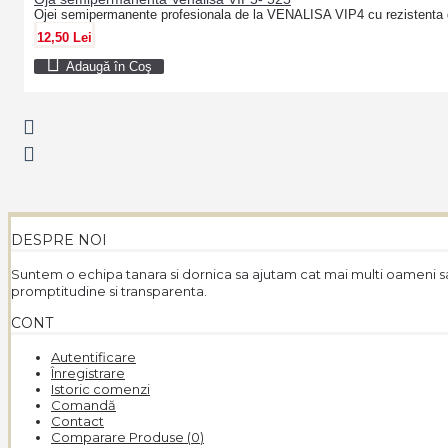
Ojei semipermanente profesionala de la VENALISA VIP4 cu rezistenta 
12,50 Lei
Adaugă în Coş
DESPRE NOI
Suntem o echipa tanara si dornica sa ajutam cat mai multi oameni sa
promptitudine si transparenta.
CONT
Autentificare
Înregistrare
Istoric comenzi
Comandă
Contact
Comparare Produse (
0
)