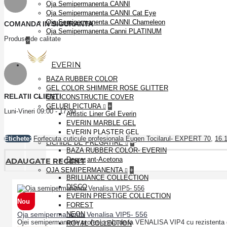
Oja Semipermanenta CANNI
Oja Semipermanenta CANNI Cat Eye
Oja Semipermanenta CANNI Chameleon
COMANDA IN SIGURANTA
Oja Semipermanenta Canni PLATINUM
Produse de calitate
+
EVERIN
BAZA RUBBER COLOR
GEL COLOR SHIMMER ROSE GLITTER
RELATII CLIENTI
GEL CONSTRUCTIE COVER
GELURI PICTURA
+
Luni-Vineri 09:00 - 17:30
Artistic Liner Gel Everin
EVERIN MARBLE GEL
EVERIN PLASTER GEL
Etichete:
Forfecuta cuticule profesionala Eugen Tocilarul- EXPERT 70
,
16.
LICHIDE DE PREGATIRE
+
BAZA RUBBER COLOR- EVERIN
Degresant-Acetona
ADAUGATE RECENT
OJA SEMIPERMANENTA
+
BRILLIANCE COLLECTION
DISCO
EVERIN PRESTIGE COLLECTION
Nou
FOREST
Oja semipermanenta Venalisa VIP5- 556
NEON
Ojei semipermanente profesionala de la VENALISA VIP4 cu rezistenta 
ROYAL COLLECTION