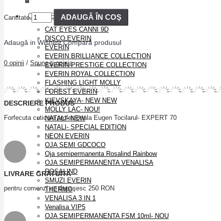
OJA SEMIPERMANENTA
ADAUGĂ ÎN COŞ
Cantitate
CAT EYES CANNI 9D
DISCO EVERIN
Adaugă in Wishlist
Compară produsul
EVERIN
EVERIN BRILLIANCE COLLECTION
0 opinii
/
Spune-ţi opinia
EVERIN PRESTIGE COLLECTION
EVERIN ROYAL COLLECTION
FLASHING LIGHT MOLLY
FOREST EVERIN
KIEVSKAYA- NEW NEW
DESCRIERE PRODUS
MOLLY LAC- NOU!
Forfecuta cuticule profesionala Eugen Tocilarul- EXPERT 70
NATALI- NEW
NATALI- SPECIAL EDITION
NEON EVERIN
OJA SEMI GDCOCO
Oja semipermanenta Rosalind Rainbow
OJA SEMIPERMANENTA VENALISA
ROSALIND
LIVRARE GRATUITA
SMUZI EVERIN
pentru comenzi ce depaşesc 250 RON
THERMO
VENALISA 3 IN 1
Venalisa VIP5
OJA SEMIPERMANENTA FSM 10ml- NOU