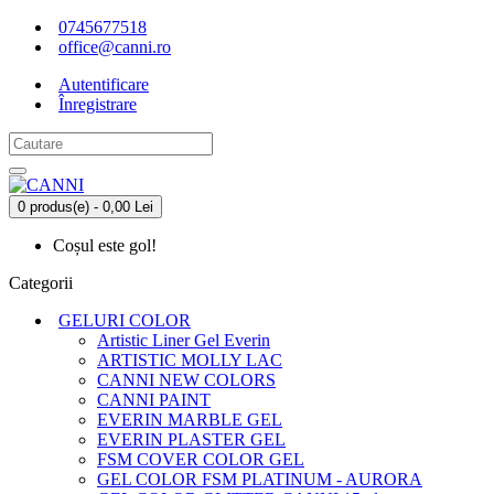
0745677518
office@canni.ro
Autentificare
Înregistrare
0 produs(e) - 0,00 Lei
Coșul este gol!
Categorii
GELURI COLOR
Artistic Liner Gel Everin
ARTISTIC MOLLY LAC
CANNI NEW COLORS
CANNI PAINT
EVERIN MARBLE GEL
EVERIN PLASTER GEL
FSM COVER COLOR GEL
GEL COLOR FSM PLATINUM - AURORA