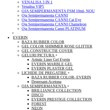
VENALISA 3 IN 1
Venalisa VIP5
OJA SEMIPERMANENTA FSM 10ml- NOU
Oja Semipermanenta CANNI
Oja Semipermanenta CANNI Cat Eye
Oja Semipermanenta CANNI Chameleon
Oja Semipermanenta Canni PLATINUM
+
EVERIN
BAZA RUBBER COLOR
GEL COLOR SHIMMER ROSE GLITTER
GEL CONSTRUCTIE COVER
GELURI PICTURA
+
Artistic Liner Gel Everin
EVERIN MARBLE GEL
EVERIN PLASTER GEL
LICHIDE DE PREGATIRE
+
BAZA RUBBER COLOR- EVERIN
Degresant-Acetona
OJA SEMIPERMANENTA
+
BRILLIANCE COLLECTION
DISCO
EVERIN PRESTIGE COLLECTION
FOREST
NEON