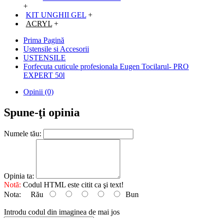
+
KIT UNGHII GEL
+
ACRYL
+
Prima Pagină
Ustensile si Accesorii
USTENSILE
Forfecuta cuticule profesionala Eugen Tocilarul- PRO
EXPERT 50l
Opinii (0)
Spune-ţi opinia
Numele tău:
Opinia ta:
Notă:
Codul HTML este citit ca şi text!
Nota:
Rău
Bun
Introdu codul din imaginea de mai jos