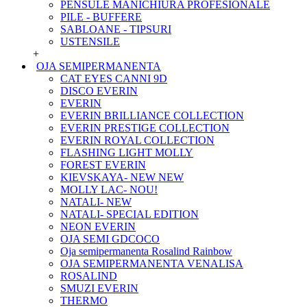
PENSULE MANICHIURA PROFESIONALE
PILE - BUFFERE
SABLOANE - TIPSURI
USTENSILE
+
OJA SEMIPERMANENTA
CAT EYES CANNI 9D
DISCO EVERIN
EVERIN
EVERIN BRILLIANCE COLLECTION
EVERIN PRESTIGE COLLECTION
EVERIN ROYAL COLLECTION
FLASHING LIGHT MOLLY
FOREST EVERIN
KIEVSKAYA- NEW NEW
MOLLY LAC- NOU!
NATALI- NEW
NATALI- SPECIAL EDITION
NEON EVERIN
OJA SEMI GDCOCO
Oja semipermanenta Rosalind Rainbow
OJA SEMIPERMANENTA VENALISA
ROSALIND
SMUZI EVERIN
THERMO