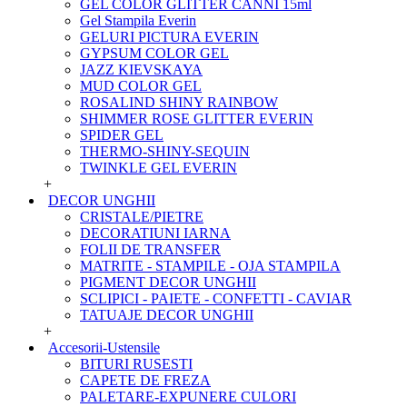
GEL COLOR GLITTER CANNI 15ml
Gel Stampila Everin
GELURI PICTURA EVERIN
GYPSUM COLOR GEL
JAZZ KIEVSKAYA
MUD COLOR GEL
ROSALIND SHINY RAINBOW
SHIMMER ROSE GLITTER EVERIN
SPIDER GEL
THERMO-SHINY-SEQUIN
TWINKLE GEL EVERIN
+
DECOR UNGHII
CRISTALE/PIETRE
DECORATIUNI IARNA
FOLII DE TRANSFER
MATRITE - STAMPILE - OJA STAMPILA
PIGMENT DECOR UNGHII
SCLIPICI - PAIETE - CONFETTI - CAVIAR
TATUAJE DECOR UNGHII
+
Accesorii-Ustensile
BITURI RUSESTI
CAPETE DE FREZA
PALETARE-EXPUNERE CULORI