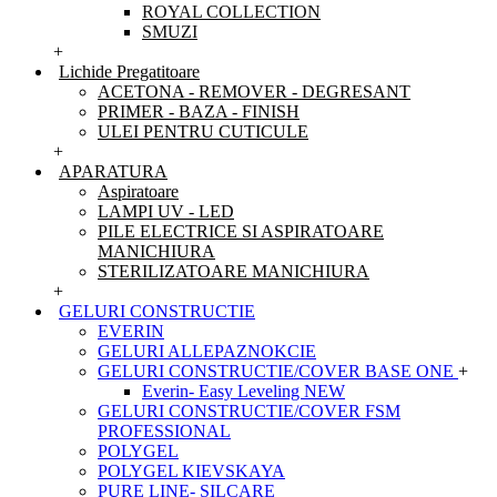
ROYAL COLLECTION
SMUZI
+
Lichide Pregatitoare
ACETONA - REMOVER - DEGRESANT
PRIMER - BAZA - FINISH
ULEI PENTRU CUTICULE
+
APARATURA
Aspiratoare
LAMPI UV - LED
PILE ELECTRICE SI ASPIRATOARE
MANICHIURA
STERILIZATOARE MANICHIURA
+
GELURI CONSTRUCTIE
EVERIN
GELURI ALLEPAZNOKCIE
GELURI CONSTRUCTIE/COVER BASE ONE
+
Everin- Easy Leveling NEW
GELURI CONSTRUCTIE/COVER FSM
PROFESSIONAL
POLYGEL
POLYGEL KIEVSKAYA
PURE LINE- SILCARE