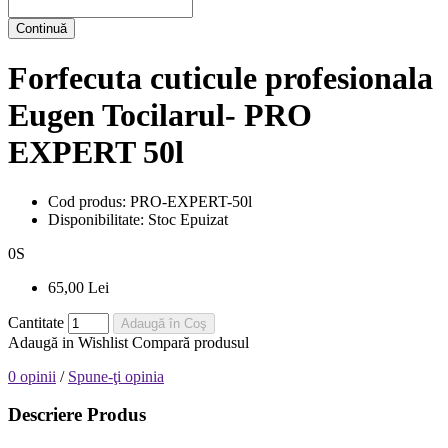
Continuă
Forfecuta cuticule profesionala
Eugen Tocilarul- PRO
EXPERT 50l
Cod produs:
PRO-EXPERT-50l
Disponibilitate:
Stoc Epuizat
0
S
65,00 Lei
Cantitate
Adaugă în Coş
Adaugă in Wishlist
Compară produsul
0 opinii
/
Spune-ţi opinia
Descriere Produs