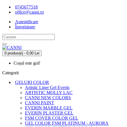
0745677518
office@canni.ro
Autentificare
Înregistrare
0 produs(e) - 0,00 Lei
Coșul este gol!
Categorii
GELURI COLOR
Artistic Liner Gel Everin
ARTISTIC MOLLY LAC
CANNI NEW COLORS
CANNI PAINT
EVERIN MARBLE GEL
EVERIN PLASTER GEL
FSM COVER COLOR GEL
GEL COLOR FSM PLATINUM - AURORA