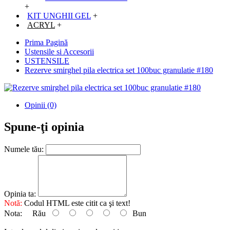
+
KIT UNGHII GEL
+
ACRYL
+
Prima Pagină
Ustensile si Accesorii
USTENSILE
Rezerve smirghel pila electrica set 100buc granulatie #180
Opinii (0)
Spune-ţi opinia
Numele tău:
Opinia ta:
Notă:
Codul HTML este citit ca şi text!
Nota:
Rău
Bun