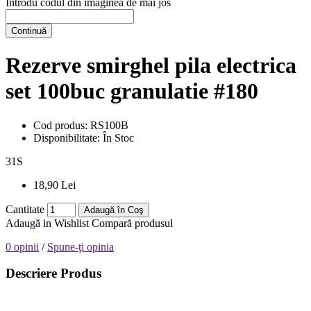
Introdu codul din imaginea de mai jos
Continuă
Rezerve smirghel pila electrica
set 100buc granulatie #180
Cod produs:
RS100B
Disponibilitate:
În Stoc
31
S
18,90 Lei
Cantitate
Adaugă în Coş
Adaugă in Wishlist
Compară produsul
0 opinii
/
Spune-ţi opinia
Descriere Produs