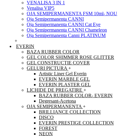
VENALISA 3 IN 1
Venalisa VIP5
OJA SEMIPERMANENTA FSM 10ml- NOU
Oja Semipermanenta CANNI
Oja Semipermanenta CANNI Cat Eye
Oja Semipermanenta CANNI Chameleon
Oja Semipermanenta Canni PLATINUM
+
EVERIN
BAZA RUBBER COLOR
GEL COLOR SHIMMER ROSE GLITTER
GEL CONSTRUCTIE COVER
GELURI PICTURA
+
Artistic Liner Gel Everin
EVERIN MARBLE GEL
EVERIN PLASTER GEL
LICHIDE DE PREGATIRE
+
BAZA RUBBER COLOR- EVERIN
Degresant-Acetona
OJA SEMIPERMANENTA
+
BRILLIANCE COLLECTION
DISCO
EVERIN PRESTIGE COLLECTION
FOREST
NEON