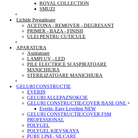
ROYAL COLLECTION
SMUZI
+
Lichide Pregatitoare
ACETONA - REMOVER - DEGRESANT
PRIMER - BAZA - FINISH
ULEI PENTRU CUTICULE
+
APARATURA
Aspiratoare
LAMPI UV - LED
PILE ELECTRICE SI ASPIRATOARE
MANICHIURA
STERILIZATOARE MANICHIURA
+
GELURI CONSTRUCTIE
EVERIN
GELURI ALLEPAZNOKCIE
GELURI CONSTRUCTIE/COVER BASE ONE
+
Everin- Easy Leveling NEW
GELURI CONSTRUCTIE/COVER FSM
PROFESSIONAL
POLYGEL
POLYGEL KIEVSKAYA
PURE LINE- SILCARE