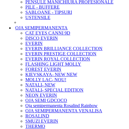
PENSULE MANICHIURA PROFESIONALE
PILE - BUFFERE
SABLOANE - TIPSURI
USTENSILE
+
OJA SEMIPERMANENTA
CAT EYES CANNI 9D
DISCO EVERIN
EVERIN
EVERIN BRILLIANCE COLLECTION
EVERIN PRESTIGE COLLECTION
EVERIN ROYAL COLLECTION
FLASHING LIGHT MOLLY
FOREST EVERIN
KIEVSKAYA- NEW NEW
MOLLY LAC- NOU!
NATALI- NEW
NATALI- SPECIAL EDITION
NEON EVERIN
OJA SEMI GDCOCO
Oja semipermanenta Rosalind Rainbow
OJA SEMIPERMANENTA VENALISA
ROSALIND
SMUZI EVERIN
THERMO