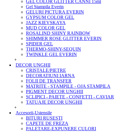
GEL COLOR GLITTER CANNI 15ml
Gel Stampila Everin
GELURI PICTURA EVERIN
GYPSUM COLOR GEL
JAZZ KIEVSKAYA
MUD COLOR GEL
ROSALIND SHINY RAINBOW
SHIMMER ROSE GLITTER EVERIN
SPIDER GEL
THERMO-SHINY-SEQUIN
TWINKLE GEL EVERIN
+
DECOR UNGHII
CRISTALE/PIETRE
DECORATIUNI IARNA
FOLII DE TRANSFER
MATRITE - STAMPILE - OJA STAMPILA
PIGMENT DECOR UNGHII
SCLIPICI - PAIETE - CONFETTI - CAVIAR
TATUAJE DECOR UNGHII
+
Accesorii-Ustensile
BITURI RUSESTI
CAPETE DE FREZA
PALETARE-EXPUNERE CULORI