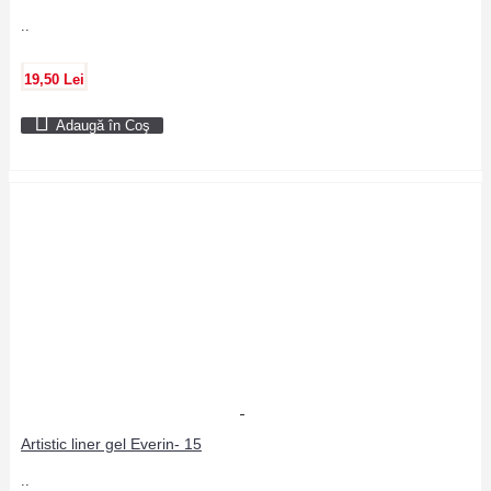
..
19,50 Lei
Adaugă în Coş
Artistic liner gel Everin- 15
..