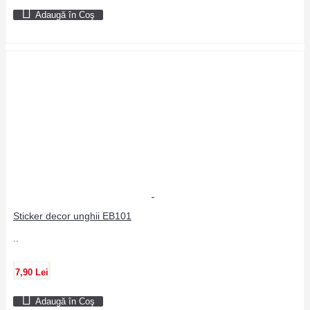
Adaugă în Coş
Sticker decor unghii EB101
..
7,90 Lei
Adaugă în Coş