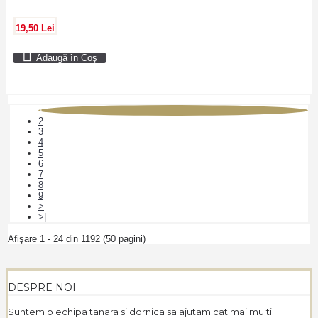
19,50 Lei
Adaugă în Coş
1
2
3
4
5
6
7
8
9
>
>|
Afişare 1 - 24 din 1192 (50 pagini)
DESPRE NOI
Suntem o echipa tanara si dornica sa ajutam cat mai multi