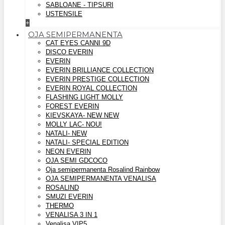
SABLOANE - TIPSURI
USTENSILE
+
OJA SEMIPERMANENTA
CAT EYES CANNI 9D
DISCO EVERIN
EVERIN
EVERIN BRILLIANCE COLLECTION
EVERIN PRESTIGE COLLECTION
EVERIN ROYAL COLLECTION
FLASHING LIGHT MOLLY
FOREST EVERIN
KIEVSKAYA- NEW NEW
MOLLY LAC- NOU!
NATALI- NEW
NATALI- SPECIAL EDITION
NEON EVERIN
OJA SEMI GDCOCO
Oja semipermanenta Rosalind Rainbow
OJA SEMIPERMANENTA VENALISA
ROSALIND
SMUZI EVERIN
THERMO
VENALISA 3 IN 1
Venalisa VIP5