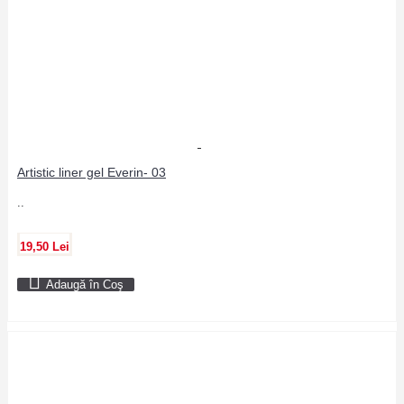
Artistic liner gel Everin- 03
..
19,50 Lei
Adaugă în Coş