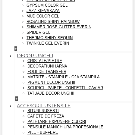
GYPSUM COLOR GEL
JAZZ KIEVSKAYA
MUD COLOR GEL
ROSALIND SHINY RAINBOW
SHIMMER ROSE GLITTER EVERIN
SPIDER GEL
THERMO-SHINY-SEQUIN
TWINKLE GEL EVERIN
+
DECOR UNGHII
CRISTALE/PIETRE
DECORATIUNI IARNA
FOLII DE TRANSFER
MATRITE - STAMPILE - OJA STAMPILA
PIGMENT DECOR UNGHII
SCLIPICI - PAIETE - CONFETTI - CAVIAR
TATUAJE DECOR UNGHII
+
ACCESORII-USTENSILE
BITURI RUSESTI
CAPETE DE FREZA
PALETARE-EXPUNERE CULORI
PENSULE MANICHIURA PROFESIONALE
PILE - BUFFERE