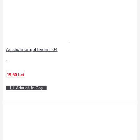
Artistic liner gel Everin- 04
..
19,50 Lei
Adaugă în Coş