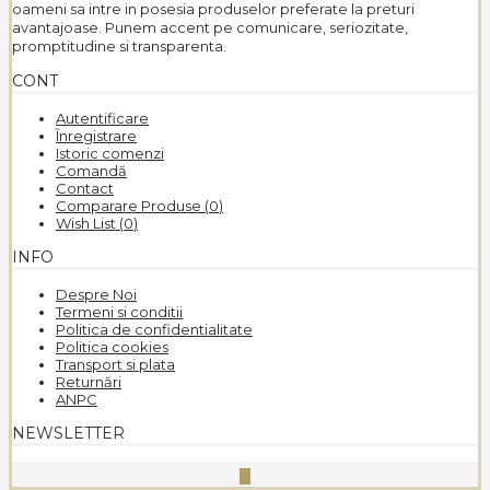
oameni sa intre in posesia produselor preferate la preturi
avantajoase. Punem accent pe comunicare, seriozitate,
promptitudine si transparenta.
CONT
Autentificare
Înregistrare
Istoric comenzi
Comandă
Contact
Comparare Produse (
0
)
Wish List (
0
)
INFO
Despre Noi
Termeni si conditii
Politica de confidentialitate
Politica cookies
Transport si plata
Returnări
ANPC
NEWSLETTER