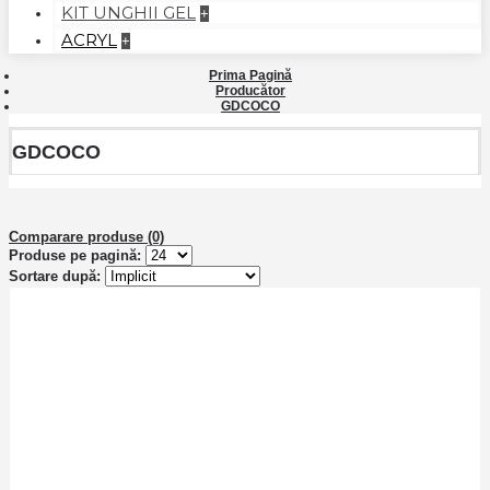
KIT UNGHII GEL
+
ACRYL
+
Prima Pagină
Producător
GDCOCO
GDCOCO
Comparare produse (0)
Produse pe pagină:
Sortare după: