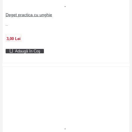
Deget practica cu unghie
..
3,00 Lei
Adaugă în Coş