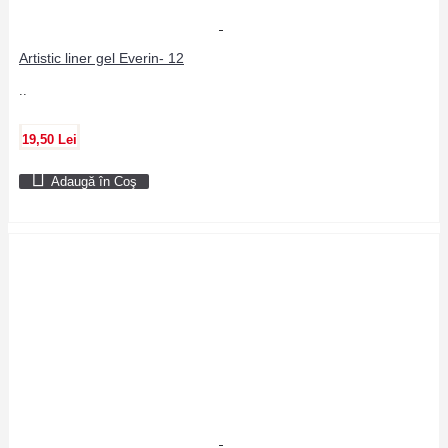
Artistic liner gel Everin- 12
..
19,50 Lei
Adaugă în Coş