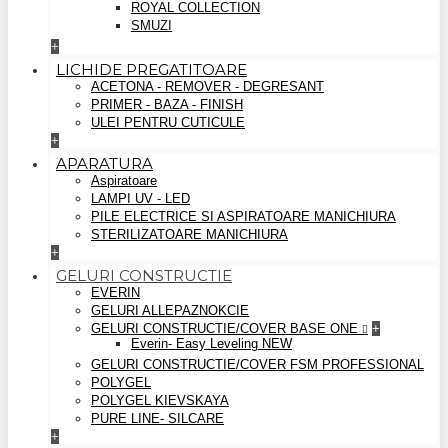
ROYAL COLLECTION
SMUZI
+
LICHIDE PREGATITOARE
ACETONA - REMOVER - DEGRESANT
PRIMER - BAZA - FINISH
ULEI PENTRU CUTICULE
+
APARATURA
Aspiratoare
LAMPI UV - LED
PILE ELECTRICE SI ASPIRATOARE MANICHIURA
STERILIZATOARE MANICHIURA
+
GELURI CONSTRUCTIE
EVERIN
GELURI ALLEPAZNOKCIE
GELURI CONSTRUCTIE/COVER BASE ONE
+
Everin- Easy Leveling NEW
GELURI CONSTRUCTIE/COVER FSM PROFESSIONAL
POLYGEL
POLYGEL KIEVSKAYA
PURE LINE- SILCARE
+