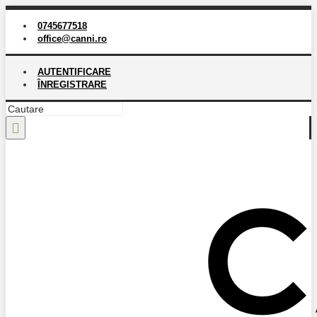
0745677518
office@canni.ro
AUTENTIFICARE
ÎNREGISTRARE