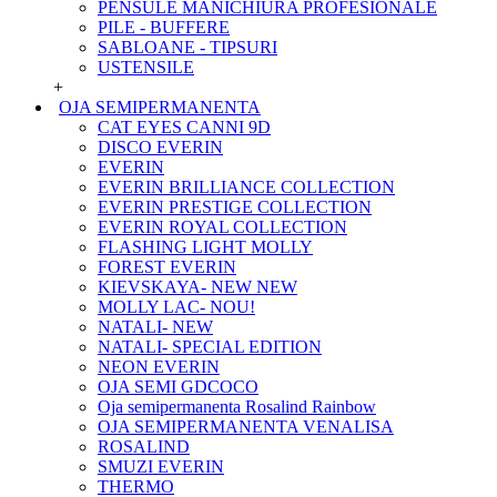
PENSULE MANICHIURA PROFESIONALE
PILE - BUFFERE
SABLOANE - TIPSURI
USTENSILE
+
OJA SEMIPERMANENTA
CAT EYES CANNI 9D
DISCO EVERIN
EVERIN
EVERIN BRILLIANCE COLLECTION
EVERIN PRESTIGE COLLECTION
EVERIN ROYAL COLLECTION
FLASHING LIGHT MOLLY
FOREST EVERIN
KIEVSKAYA- NEW NEW
MOLLY LAC- NOU!
NATALI- NEW
NATALI- SPECIAL EDITION
NEON EVERIN
OJA SEMI GDCOCO
Oja semipermanenta Rosalind Rainbow
OJA SEMIPERMANENTA VENALISA
ROSALIND
SMUZI EVERIN
THERMO