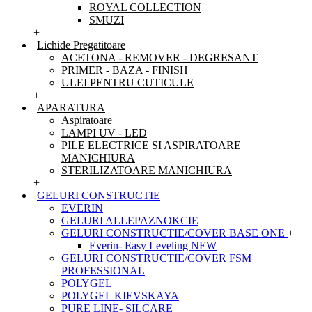
ROYAL COLLECTION
SMUZI
+
Lichide Pregatitoare
ACETONA - REMOVER - DEGRESANT
PRIMER - BAZA - FINISH
ULEI PENTRU CUTICULE
+
APARATURA
Aspiratoare
LAMPI UV - LED
PILE ELECTRICE SI ASPIRATOARE
MANICHIURA
STERILIZATOARE MANICHIURA
+
GELURI CONSTRUCTIE
EVERIN
GELURI ALLEPAZNOKCIE
GELURI CONSTRUCTIE/COVER BASE ONE
+
Everin- Easy Leveling NEW
GELURI CONSTRUCTIE/COVER FSM
PROFESSIONAL
POLYGEL
POLYGEL KIEVSKAYA
PURE LINE- SILCARE