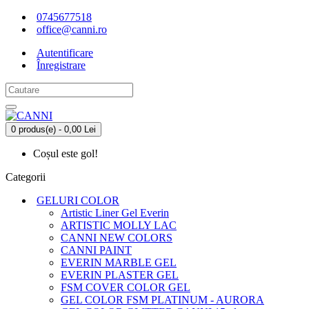
0745677518
office@canni.ro
Autentificare
Înregistrare
0 produs(e) - 0,00 Lei
Coșul este gol!
Categorii
GELURI COLOR
Artistic Liner Gel Everin
ARTISTIC MOLLY LAC
CANNI NEW COLORS
CANNI PAINT
EVERIN MARBLE GEL
EVERIN PLASTER GEL
FSM COVER COLOR GEL
GEL COLOR FSM PLATINUM - AURORA