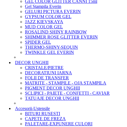
GEL COLOR GLITTER CANNI 15ml
Gel Stampila Everin
GELURI PICTURA EVERIN
GYPSUM COLOR GEL
JAZZ KIEVSKAYA
MUD COLOR GEL
ROSALIND SHINY RAINBOW
SHIMMER ROSE GLITTER EVERIN
SPIDER GEL
THERMO-SHINY-SEQUIN
TWINKLE GEL EVERIN
+
DECOR UNGHII
CRISTALE/PIETRE
DECORATIUNI IARNA
FOLII DE TRANSFER
MATRITE - STAMPILE - OJA STAMPILA
PIGMENT DECOR UNGHII
SCLIPICI - PAIETE - CONFETTI - CAVIAR
TATUAJE DECOR UNGHII
+
Accesorii-Ustensile
BITURI RUSESTI
CAPETE DE FREZA
PALETARE-EXPUNERE CULORI