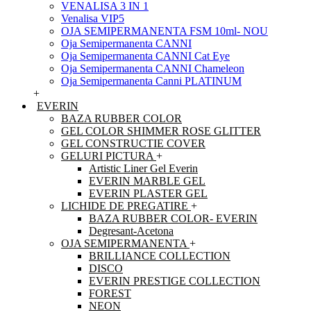
VENALISA 3 IN 1
Venalisa VIP5
OJA SEMIPERMANENTA FSM 10ml- NOU
Oja Semipermanenta CANNI
Oja Semipermanenta CANNI Cat Eye
Oja Semipermanenta CANNI Chameleon
Oja Semipermanenta Canni PLATINUM
+
EVERIN
BAZA RUBBER COLOR
GEL COLOR SHIMMER ROSE GLITTER
GEL CONSTRUCTIE COVER
GELURI PICTURA
+
Artistic Liner Gel Everin
EVERIN MARBLE GEL
EVERIN PLASTER GEL
LICHIDE DE PREGATIRE
+
BAZA RUBBER COLOR- EVERIN
Degresant-Acetona
OJA SEMIPERMANENTA
+
BRILLIANCE COLLECTION
DISCO
EVERIN PRESTIGE COLLECTION
FOREST
NEON