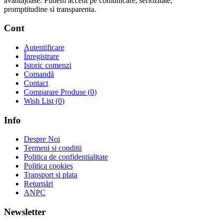
avantajoase. Punem accent pe comunicare, seriozitate,
promptitudine si transparenta.
Cont
Autentificare
Înregistrare
Istoric comenzi
Comandă
Contact
Comparare Produse (
0
)
Wish List (
0
)
Info
Despre Noi
Termeni si conditii
Politica de confidentialitate
Politica cookies
Transport si plata
Returnări
ANPC
Newsletter