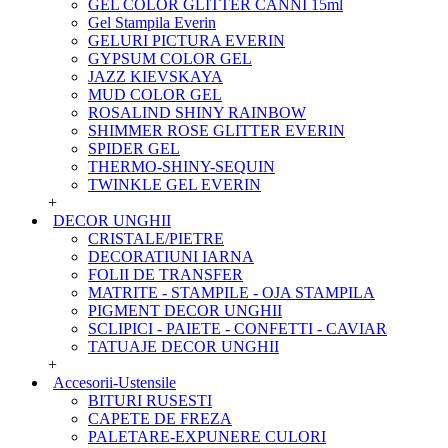
GEL COLOR GLITTER CANNI 15ml
Gel Stampila Everin
GELURI PICTURA EVERIN
GYPSUM COLOR GEL
JAZZ KIEVSKAYA
MUD COLOR GEL
ROSALIND SHINY RAINBOW
SHIMMER ROSE GLITTER EVERIN
SPIDER GEL
THERMO-SHINY-SEQUIN
TWINKLE GEL EVERIN
+
DECOR UNGHII
CRISTALE/PIETRE
DECORATIUNI IARNA
FOLII DE TRANSFER
MATRITE - STAMPILE - OJA STAMPILA
PIGMENT DECOR UNGHII
SCLIPICI - PAIETE - CONFETTI - CAVIAR
TATUAJE DECOR UNGHII
+
Accesorii-Ustensile
BITURI RUSESTI
CAPETE DE FREZA
PALETARE-EXPUNERE CULORI