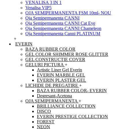
VENALISA 3 IN 1
Venalisa VIP5
OJA SEMIPERMANENTA FSM 10ml- NOU
Oja Semipermanenta CANNI
Oja Semipermanenta CANNI Cat Eye
Oja Semipermanenta CANNI Chameleon
Oja Semipermanenta Canni PLATINUM
+
EVERIN
BAZA RUBBER COLOR
GEL COLOR SHIMMER ROSE GLITTER
GEL CONSTRUCTIE COVER
GELURI PICTURA
+
Artistic Liner Gel Everin
EVERIN MARBLE GEL
EVERIN PLASTER GEL
LICHIDE DE PREGATIRE
+
BAZA RUBBER COLOR- EVERIN
Degresant-Acetona
OJA SEMIPERMANENTA
+
BRILLIANCE COLLECTION
DISCO
EVERIN PRESTIGE COLLECTION
FOREST
NEON