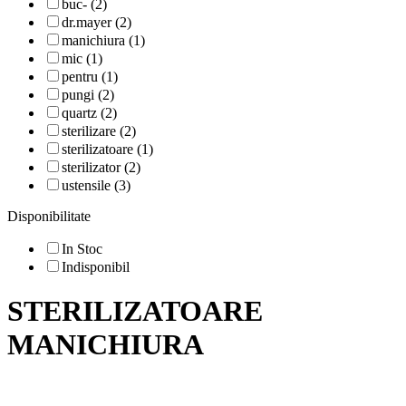
buc- (2)
dr.mayer (2)
manichiura (1)
mic (1)
pentru (1)
pungi (2)
quartz (2)
sterilizare (2)
sterilizatoare (1)
sterilizator (2)
ustensile (3)
Disponibilitate
In Stoc
Indisponibil
STERILIZATOARE
MANICHIURA