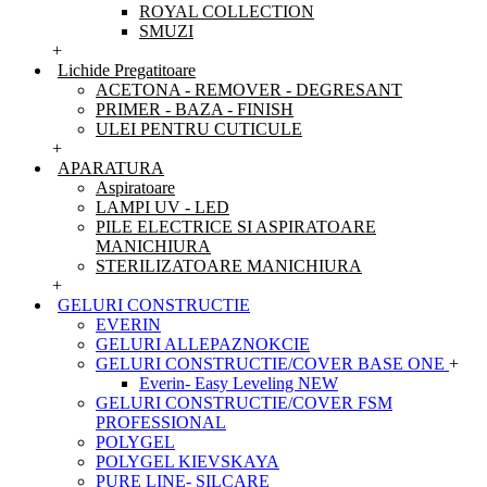
ROYAL COLLECTION
SMUZI
+
Lichide Pregatitoare
ACETONA - REMOVER - DEGRESANT
PRIMER - BAZA - FINISH
ULEI PENTRU CUTICULE
+
APARATURA
Aspiratoare
LAMPI UV - LED
PILE ELECTRICE SI ASPIRATOARE
MANICHIURA
STERILIZATOARE MANICHIURA
+
GELURI CONSTRUCTIE
EVERIN
GELURI ALLEPAZNOKCIE
GELURI CONSTRUCTIE/COVER BASE ONE
+
Everin- Easy Leveling NEW
GELURI CONSTRUCTIE/COVER FSM
PROFESSIONAL
POLYGEL
POLYGEL KIEVSKAYA
PURE LINE- SILCARE