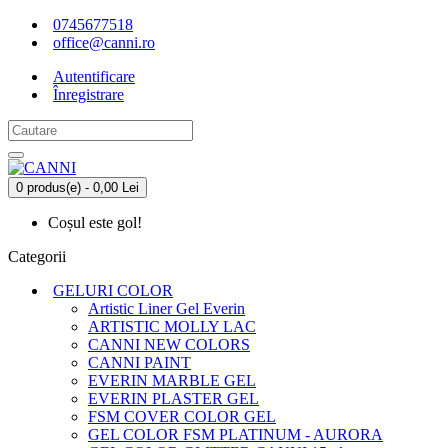
0745677518
office@canni.ro
Autentificare
Înregistrare
0 produs(e) - 0,00 Lei
Coșul este gol!
Categorii
GELURI COLOR
Artistic Liner Gel Everin
ARTISTIC MOLLY LAC
CANNI NEW COLORS
CANNI PAINT
EVERIN MARBLE GEL
EVERIN PLASTER GEL
FSM COVER COLOR GEL
GEL COLOR FSM PLATINUM - AURORA