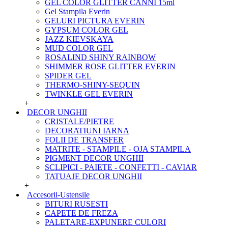
GEL COLOR GLITTER CANNI 15ml
Gel Stampila Everin
GELURI PICTURA EVERIN
GYPSUM COLOR GEL
JAZZ KIEVSKAYA
MUD COLOR GEL
ROSALIND SHINY RAINBOW
SHIMMER ROSE GLITTER EVERIN
SPIDER GEL
THERMO-SHINY-SEQUIN
TWINKLE GEL EVERIN
+
DECOR UNGHII
CRISTALE/PIETRE
DECORATIUNI IARNA
FOLII DE TRANSFER
MATRITE - STAMPILE - OJA STAMPILA
PIGMENT DECOR UNGHII
SCLIPICI - PAIETE - CONFETTI - CAVIAR
TATUAJE DECOR UNGHII
+
Accesorii-Ustensile
BITURI RUSESTI
CAPETE DE FREZA
PALETARE-EXPUNERE CULORI