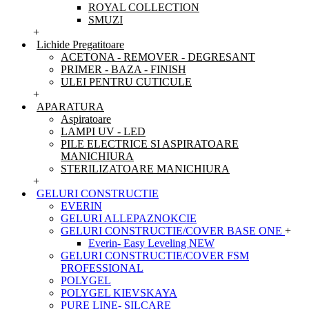
ROYAL COLLECTION
SMUZI
+
Lichide Pregatitoare
ACETONA - REMOVER - DEGRESANT
PRIMER - BAZA - FINISH
ULEI PENTRU CUTICULE
+
APARATURA
Aspiratoare
LAMPI UV - LED
PILE ELECTRICE SI ASPIRATOARE
MANICHIURA
STERILIZATOARE MANICHIURA
+
GELURI CONSTRUCTIE
EVERIN
GELURI ALLEPAZNOKCIE
GELURI CONSTRUCTIE/COVER BASE ONE
+
Everin- Easy Leveling NEW
GELURI CONSTRUCTIE/COVER FSM
PROFESSIONAL
POLYGEL
POLYGEL KIEVSKAYA
PURE LINE- SILCARE