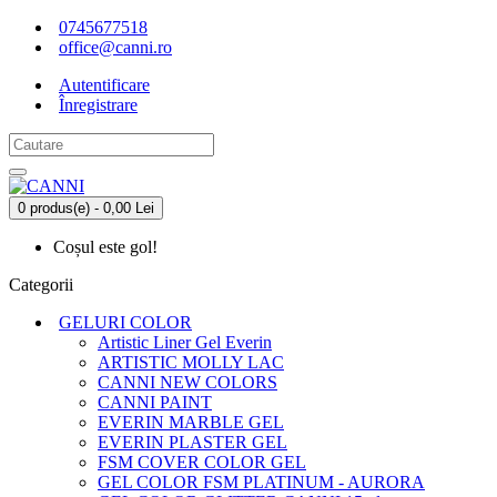
0745677518
office@canni.ro
Autentificare
Înregistrare
0 produs(e) - 0,00 Lei
Coșul este gol!
Categorii
GELURI COLOR
Artistic Liner Gel Everin
ARTISTIC MOLLY LAC
CANNI NEW COLORS
CANNI PAINT
EVERIN MARBLE GEL
EVERIN PLASTER GEL
FSM COVER COLOR GEL
GEL COLOR FSM PLATINUM - AURORA