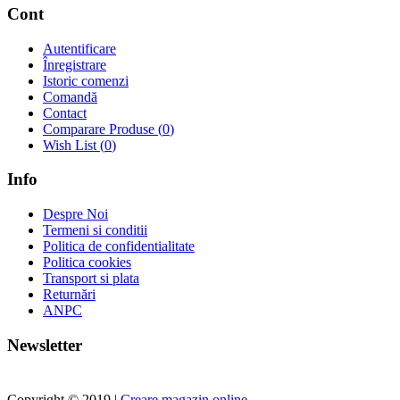
Cont
Autentificare
Înregistrare
Istoric comenzi
Comandă
Contact
Comparare Produse (
0
)
Wish List (
0
)
Info
Despre Noi
Termeni si conditii
Politica de confidentialitate
Politica cookies
Transport si plata
Returnări
ANPC
Newsletter
Copyright © 2019 |
Creare magazin online