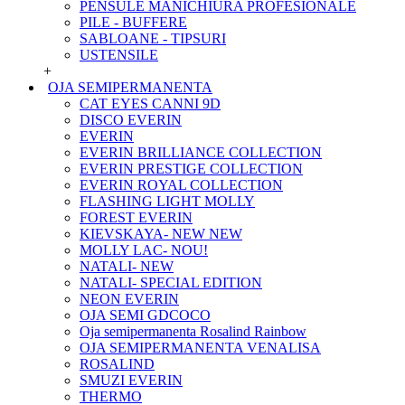
PENSULE MANICHIURA PROFESIONALE
PILE - BUFFERE
SABLOANE - TIPSURI
USTENSILE
+
OJA SEMIPERMANENTA
CAT EYES CANNI 9D
DISCO EVERIN
EVERIN
EVERIN BRILLIANCE COLLECTION
EVERIN PRESTIGE COLLECTION
EVERIN ROYAL COLLECTION
FLASHING LIGHT MOLLY
FOREST EVERIN
KIEVSKAYA- NEW NEW
MOLLY LAC- NOU!
NATALI- NEW
NATALI- SPECIAL EDITION
NEON EVERIN
OJA SEMI GDCOCO
Oja semipermanenta Rosalind Rainbow
OJA SEMIPERMANENTA VENALISA
ROSALIND
SMUZI EVERIN
THERMO