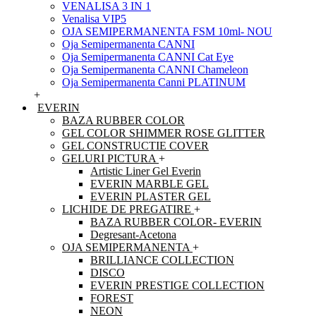
VENALISA 3 IN 1
Venalisa VIP5
OJA SEMIPERMANENTA FSM 10ml- NOU
Oja Semipermanenta CANNI
Oja Semipermanenta CANNI Cat Eye
Oja Semipermanenta CANNI Chameleon
Oja Semipermanenta Canni PLATINUM
+
EVERIN
BAZA RUBBER COLOR
GEL COLOR SHIMMER ROSE GLITTER
GEL CONSTRUCTIE COVER
GELURI PICTURA
+
Artistic Liner Gel Everin
EVERIN MARBLE GEL
EVERIN PLASTER GEL
LICHIDE DE PREGATIRE
+
BAZA RUBBER COLOR- EVERIN
Degresant-Acetona
OJA SEMIPERMANENTA
+
BRILLIANCE COLLECTION
DISCO
EVERIN PRESTIGE COLLECTION
FOREST
NEON