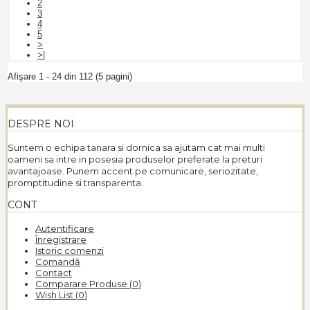
2
3
4
5
>
>|
Afişare 1 - 24 din 112 (5 pagini)
DESPRE NOI
Suntem o echipa tanara si dornica sa ajutam cat mai multi
oameni sa intre in posesia produselor preferate la preturi
avantajoase. Punem accent pe comunicare, seriozitate,
promptitudine si transparenta.
CONT
Autentificare
Înregistrare
Istoric comenzi
Comandă
Contact
Comparare Produse (
0
)
Wish List (
0
)