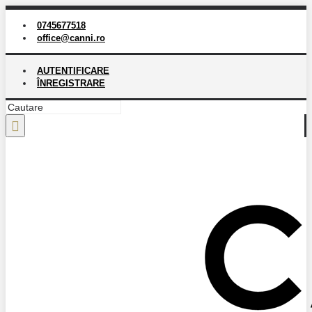
0745677518
office@canni.ro
AUTENTIFICARE
ÎNREGISTRARE