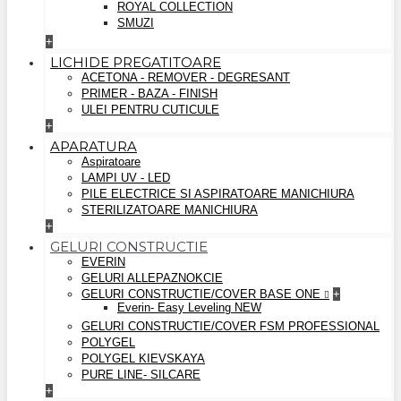
ROYAL COLLECTION
SMUZI
+
LICHIDE PREGATITOARE
ACETONA - REMOVER - DEGRESANT
PRIMER - BAZA - FINISH
ULEI PENTRU CUTICULE
+
APARATURA
Aspiratoare
LAMPI UV - LED
PILE ELECTRICE SI ASPIRATOARE MANICHIURA
STERILIZATOARE MANICHIURA
+
GELURI CONSTRUCTIE
EVERIN
GELURI ALLEPAZNOKCIE
GELURI CONSTRUCTIE/COVER BASE ONE
+
Everin- Easy Leveling NEW
GELURI CONSTRUCTIE/COVER FSM PROFESSIONAL
POLYGEL
POLYGEL KIEVSKAYA
PURE LINE- SILCARE
+