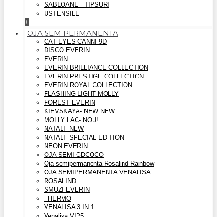
SABLOANE - TIPSURI
USTENSILE
+
OJA SEMIPERMANENTA
CAT EYES CANNI 9D
DISCO EVERIN
EVERIN
EVERIN BRILLIANCE COLLECTION
EVERIN PRESTIGE COLLECTION
EVERIN ROYAL COLLECTION
FLASHING LIGHT MOLLY
FOREST EVERIN
KIEVSKAYA- NEW NEW
MOLLY LAC- NOU!
NATALI- NEW
NATALI- SPECIAL EDITION
NEON EVERIN
OJA SEMI GDCOCO
Oja semipermanenta Rosalind Rainbow
OJA SEMIPERMANENTA VENALISA
ROSALIND
SMUZI EVERIN
THERMO
VENALISA 3 IN 1
Venalisa VIP5