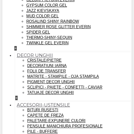
GYPSUM COLOR GEL
JAZZ KIEVSKAYA
MUD COLOR GEL
ROSALIND SHINY RAINBOW
SHIMMER ROSE GLITTER EVERIN
SPIDER GEL
THERMO-SHINY-SEQUIN
TWINKLE GEL EVERIN
+
DECOR UNGHII
CRISTALE/PIETRE
DECORATIUNI IARNA
FOLII DE TRANSFER
MATRITE - STAMPILE - OJA STAMPILA
PIGMENT DECOR UNGHII
SCLIPICI - PAIETE - CONFETTI - CAVIAR
TATUAJE DECOR UNGHII
+
ACCESORII-USTENSILE
BITURI RUSESTI
CAPETE DE FREZA
PALETARE-EXPUNERE CULORI
PENSULE MANICHIURA PROFESIONALE
PILE - BUFFERE