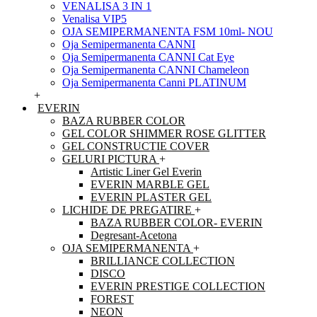
VENALISA 3 IN 1
Venalisa VIP5
OJA SEMIPERMANENTA FSM 10ml- NOU
Oja Semipermanenta CANNI
Oja Semipermanenta CANNI Cat Eye
Oja Semipermanenta CANNI Chameleon
Oja Semipermanenta Canni PLATINUM
+
EVERIN
BAZA RUBBER COLOR
GEL COLOR SHIMMER ROSE GLITTER
GEL CONSTRUCTIE COVER
GELURI PICTURA
+
Artistic Liner Gel Everin
EVERIN MARBLE GEL
EVERIN PLASTER GEL
LICHIDE DE PREGATIRE
+
BAZA RUBBER COLOR- EVERIN
Degresant-Acetona
OJA SEMIPERMANENTA
+
BRILLIANCE COLLECTION
DISCO
EVERIN PRESTIGE COLLECTION
FOREST
NEON