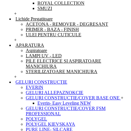
ROYAL COLLECTION
SMUZI
+
Lichide Pregatitoare
ACETONA - REMOVER - DEGRESANT
PRIMER - BAZA - FINISH
ULEI PENTRU CUTICULE
+
APARATURA
Aspiratoare
LAMPI UV - LED
PILE ELECTRICE SI ASPIRATOARE
MANICHIURA
STERILIZATOARE MANICHIURA
+
GELURI CONSTRUCTIE
EVERIN
GELURI ALLEPAZNOKCIE
GELURI CONSTRUCTIE/COVER BASE ONE
+
Everin- Easy Leveling NEW
GELURI CONSTRUCTIE/COVER FSM
PROFESSIONAL
POLYGEL
POLYGEL KIEVSKAYA
PURE LINE- SILCARE