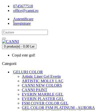
0745677518
office@canni.ro
Autentificare
Înregistrare
0 produs(e) - 0,00 Lei
Coșul este gol!
Categorii
GELURI COLOR
Artistic Liner Gel Everin
ARTISTIC MOLLY LAC
CANNI NEW COLORS
CANNI PAINT
EVERIN MARBLE GEL
EVERIN PLASTER GEL
FSM COVER COLOR GEL
GEL COLOR FSM PLATINUM - AURORA