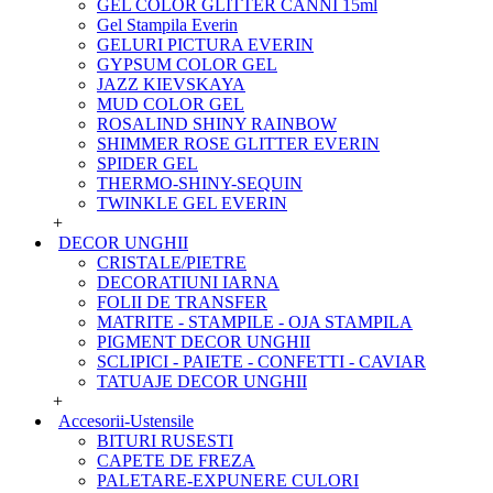
GEL COLOR GLITTER CANNI 15ml
Gel Stampila Everin
GELURI PICTURA EVERIN
GYPSUM COLOR GEL
JAZZ KIEVSKAYA
MUD COLOR GEL
ROSALIND SHINY RAINBOW
SHIMMER ROSE GLITTER EVERIN
SPIDER GEL
THERMO-SHINY-SEQUIN
TWINKLE GEL EVERIN
+
DECOR UNGHII
CRISTALE/PIETRE
DECORATIUNI IARNA
FOLII DE TRANSFER
MATRITE - STAMPILE - OJA STAMPILA
PIGMENT DECOR UNGHII
SCLIPICI - PAIETE - CONFETTI - CAVIAR
TATUAJE DECOR UNGHII
+
Accesorii-Ustensile
BITURI RUSESTI
CAPETE DE FREZA
PALETARE-EXPUNERE CULORI