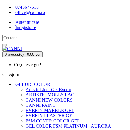
0745677518
office@canni.ro
Autentificare
Înregistrare
0 produs(e) - 0,00 Lei
Coșul este gol!
Categorii
GELURI COLOR
Artistic Liner Gel Everin
ARTISTIC MOLLY LAC
CANNI NEW COLORS
CANNI PAINT
EVERIN MARBLE GEL
EVERIN PLASTER GEL
FSM COVER COLOR GEL
GEL COLOR FSM PLATINUM - AURORA