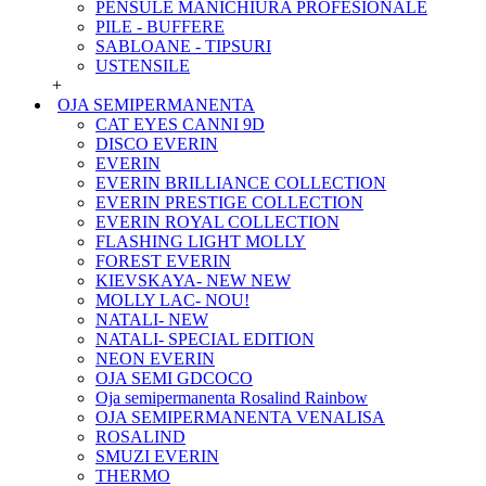
PENSULE MANICHIURA PROFESIONALE
PILE - BUFFERE
SABLOANE - TIPSURI
USTENSILE
+
OJA SEMIPERMANENTA
CAT EYES CANNI 9D
DISCO EVERIN
EVERIN
EVERIN BRILLIANCE COLLECTION
EVERIN PRESTIGE COLLECTION
EVERIN ROYAL COLLECTION
FLASHING LIGHT MOLLY
FOREST EVERIN
KIEVSKAYA- NEW NEW
MOLLY LAC- NOU!
NATALI- NEW
NATALI- SPECIAL EDITION
NEON EVERIN
OJA SEMI GDCOCO
Oja semipermanenta Rosalind Rainbow
OJA SEMIPERMANENTA VENALISA
ROSALIND
SMUZI EVERIN
THERMO