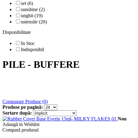
set (6)
sunshine (2)
unghii (19)
ustensile (20)
Disponibilitate
In Stoc
Indisponibil
PILE - BUFFERE
Comparare Produse (0)
Produse pe pagină:
Sortare după:
Nou
Adaugă in Wishlist
Compară produsul