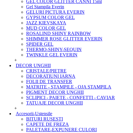
GEL COLOR GLITTER CANNI 15ml
Gel Stampila Everin
GELURI PICTURA EVERIN
GYPSUM COLOR GEL
JAZZ KIEVSKAYA
MUD COLOR GEL
ROSALIND SHINY RAINBOW
SHIMMER ROSE GLITTER EVERIN
SPIDER GEL
THERMO-SHINY-SEQUIN
TWINKLE GEL EVERIN
+
DECOR UNGHII
CRISTALE/PIETRE
DECORATIUNI IARNA
FOLII DE TRANSFER
MATRITE - STAMPILE - OJA STAMPILA
PIGMENT DECOR UNGHII
SCLIPICI - PAIETE - CONFETTI - CAVIAR
TATUAJE DECOR UNGHII
+
Accesorii-Ustensile
BITURI RUSESTI
CAPETE DE FREZA
PALETARE-EXPUNERE CULORI