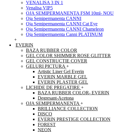
VENALISA 3 IN 1
Venalisa VIP5
OJA SEMIPERMANENTA FSM 10ml- NOU
Oja Semipermanenta CANNI
Oja Semipermanenta CANNI Cat Eye
Oja Semipermanenta CANNI Chameleon
Oja Semipermanenta Canni PLATINUM
+
EVERIN
BAZA RUBBER COLOR
GEL COLOR SHIMMER ROSE GLITTER
GEL CONSTRUCTIE COVER
GELURI PICTURA
+
Artistic Liner Gel Everin
EVERIN MARBLE GEL
EVERIN PLASTER GEL
LICHIDE DE PREGATIRE
+
BAZA RUBBER COLOR- EVERIN
Degresant-Acetona
OJA SEMIPERMANENTA
+
BRILLIANCE COLLECTION
DISCO
EVERIN PRESTIGE COLLECTION
FOREST
NEON