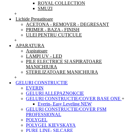
ROYAL COLLECTION
SMUZI
+
Lichide Pregatitoare
ACETONA - REMOVER - DEGRESANT
PRIMER - BAZA - FINISH
ULEI PENTRU CUTICULE
+
APARATURA
Aspiratoare
LAMPI UV - LED
PILE ELECTRICE SI ASPIRATOARE
MANICHIURA
STERILIZATOARE MANICHIURA
+
GELURI CONSTRUCTIE
EVERIN
GELURI ALLEPAZNOKCIE
GELURI CONSTRUCTIE/COVER BASE ONE
+
Everin- Easy Leveling NEW
GELURI CONSTRUCTIE/COVER FSM
PROFESSIONAL
POLYGEL
POLYGEL KIEVSKAYA
PURE LINE- SILCARE