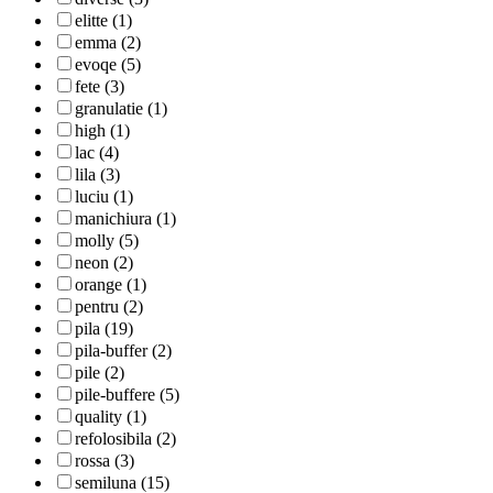
elitte (1)
emma (2)
evoqe (5)
fete (3)
granulatie (1)
high (1)
lac (4)
lila (3)
luciu (1)
manichiura (1)
molly (5)
neon (2)
orange (1)
pentru (2)
pila (19)
pila-buffer (2)
pile (2)
pile-buffere (5)
quality (1)
refolosibila (2)
rossa (3)
semiluna (15)