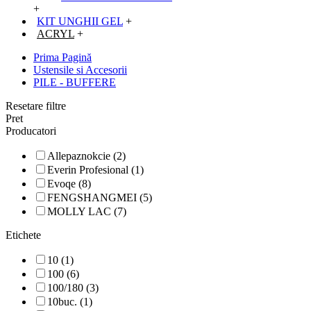
+
KIT UNGHII GEL
+
ACRYL
+
Prima Pagină
Ustensile si Accesorii
PILE - BUFFERE
Resetare filtre
Pret
Producatori
Allepaznokcie (2)
Everin Profesional (1)
Evoqe (8)
FENGSHANGMEI (5)
MOLLY LAC (7)
Etichete
10 (1)
100 (6)
100/180 (3)
10buc. (1)