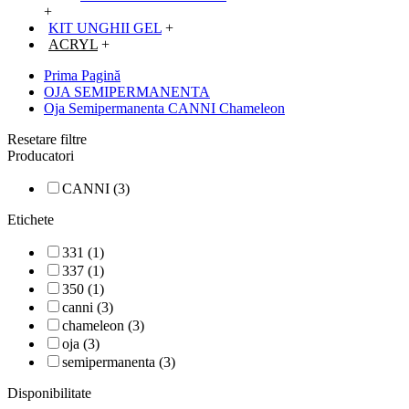
+
KIT UNGHII GEL
+
ACRYL
+
Prima Pagină
OJA SEMIPERMANENTA
Oja Semipermanenta CANNI Chameleon
Resetare filtre
Producatori
CANNI (3)
Etichete
331 (1)
337 (1)
350 (1)
canni (3)
chameleon (3)
oja (3)
semipermanenta (3)
Disponibilitate