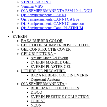
VENALISA 3 IN 1
Venalisa VIP5
OJA SEMIPERMANENTA FSM 10ml- NOU
Oja Semipermanenta CANNI
Oja Semipermanenta CANNI Cat Eye
Oja Semipermanenta CANNI Chameleon
Oja Semipermanenta Canni PLATINUM
+
EVERIN
BAZA RUBBER COLOR
GEL COLOR SHIMMER ROSE GLITTER
GEL CONSTRUCTIE COVER
GELURI PICTURA
+
Artistic Liner Gel Everin
EVERIN MARBLE GEL
EVERIN PLASTER GEL
LICHIDE DE PREGATIRE
+
BAZA RUBBER COLOR- EVERIN
Degresant-Acetona
OJA SEMIPERMANENTA
+
BRILLIANCE COLLECTION
DISCO
EVERIN PRESTIGE COLLECTION
FOREST
NEON