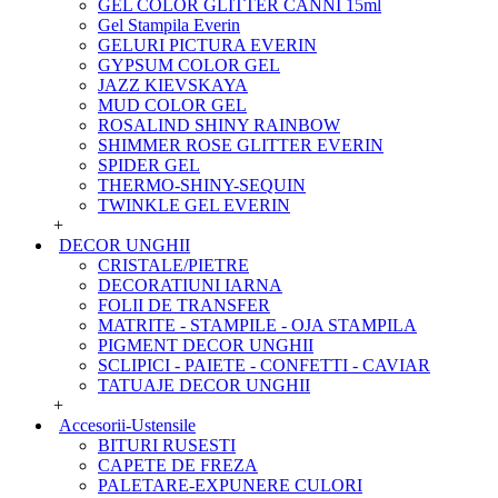
GEL COLOR GLITTER CANNI 15ml
Gel Stampila Everin
GELURI PICTURA EVERIN
GYPSUM COLOR GEL
JAZZ KIEVSKAYA
MUD COLOR GEL
ROSALIND SHINY RAINBOW
SHIMMER ROSE GLITTER EVERIN
SPIDER GEL
THERMO-SHINY-SEQUIN
TWINKLE GEL EVERIN
+
DECOR UNGHII
CRISTALE/PIETRE
DECORATIUNI IARNA
FOLII DE TRANSFER
MATRITE - STAMPILE - OJA STAMPILA
PIGMENT DECOR UNGHII
SCLIPICI - PAIETE - CONFETTI - CAVIAR
TATUAJE DECOR UNGHII
+
Accesorii-Ustensile
BITURI RUSESTI
CAPETE DE FREZA
PALETARE-EXPUNERE CULORI