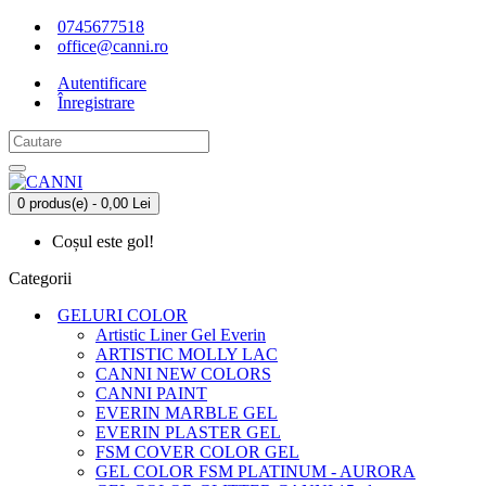
0745677518
office@canni.ro
Autentificare
Înregistrare
0 produs(e) - 0,00 Lei
Coșul este gol!
Categorii
GELURI COLOR
Artistic Liner Gel Everin
ARTISTIC MOLLY LAC
CANNI NEW COLORS
CANNI PAINT
EVERIN MARBLE GEL
EVERIN PLASTER GEL
FSM COVER COLOR GEL
GEL COLOR FSM PLATINUM - AURORA