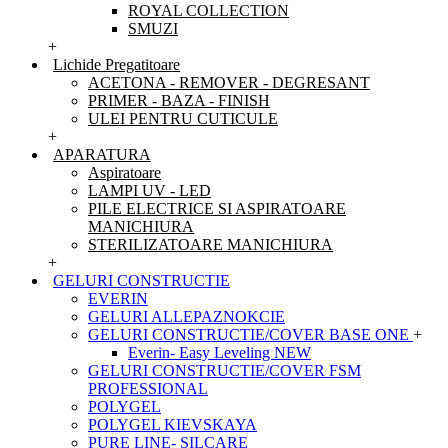
ROYAL COLLECTION
SMUZI
+
Lichide Pregatitoare
ACETONA - REMOVER - DEGRESANT
PRIMER - BAZA - FINISH
ULEI PENTRU CUTICULE
+
APARATURA
Aspiratoare
LAMPI UV - LED
PILE ELECTRICE SI ASPIRATOARE
MANICHIURA
STERILIZATOARE MANICHIURA
+
GELURI CONSTRUCTIE
EVERIN
GELURI ALLEPAZNOKCIE
GELURI CONSTRUCTIE/COVER BASE ONE
+
Everin- Easy Leveling NEW
GELURI CONSTRUCTIE/COVER FSM
PROFESSIONAL
POLYGEL
POLYGEL KIEVSKAYA
PURE LINE- SILCARE