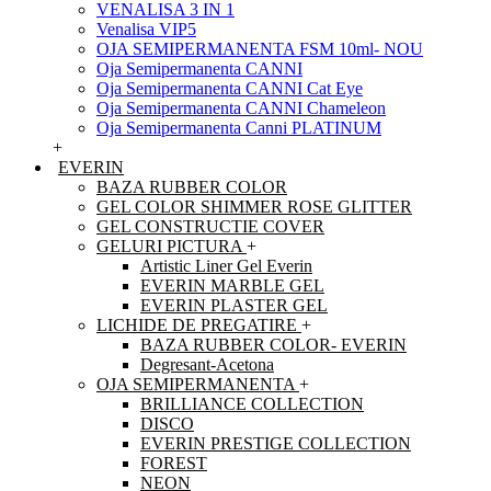
VENALISA 3 IN 1
Venalisa VIP5
OJA SEMIPERMANENTA FSM 10ml- NOU
Oja Semipermanenta CANNI
Oja Semipermanenta CANNI Cat Eye
Oja Semipermanenta CANNI Chameleon
Oja Semipermanenta Canni PLATINUM
+
EVERIN
BAZA RUBBER COLOR
GEL COLOR SHIMMER ROSE GLITTER
GEL CONSTRUCTIE COVER
GELURI PICTURA
+
Artistic Liner Gel Everin
EVERIN MARBLE GEL
EVERIN PLASTER GEL
LICHIDE DE PREGATIRE
+
BAZA RUBBER COLOR- EVERIN
Degresant-Acetona
OJA SEMIPERMANENTA
+
BRILLIANCE COLLECTION
DISCO
EVERIN PRESTIGE COLLECTION
FOREST
NEON