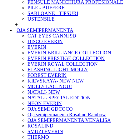
PENSULE MANICHIURA PROFESIONALE
PILE - BUFFERE
SABLOANE - TIPSURI
USTENSILE
+
OJA SEMIPERMANENTA
CAT EYES CANNI 9D
DISCO EVERIN
EVERIN
EVERIN BRILLIANCE COLLECTION
EVERIN PRESTIGE COLLECTION
EVERIN ROYAL COLLECTION
FLASHING LIGHT MOLLY
FOREST EVERIN
KIEVSKAYA- NEW NEW
MOLLY LAC- NOU!
NATALI- NEW
NATALI- SPECIAL EDITION
NEON EVERIN
OJA SEMI GDCOCO
Oja semipermanenta Rosalind Rainbow
OJA SEMIPERMANENTA VENALISA
ROSALIND
SMUZI EVERIN
THERMO