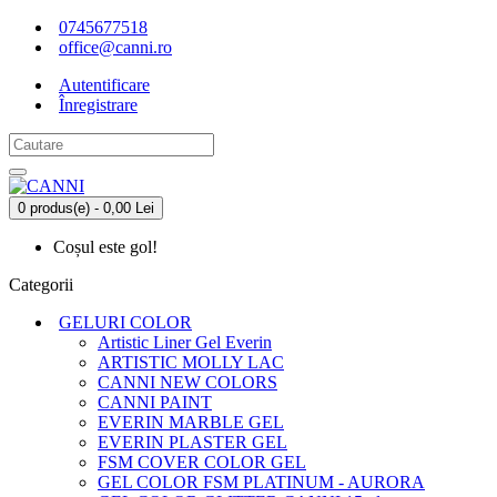
0745677518
office@canni.ro
Autentificare
Înregistrare
0 produs(e) - 0,00 Lei
Coșul este gol!
Categorii
GELURI COLOR
Artistic Liner Gel Everin
ARTISTIC MOLLY LAC
CANNI NEW COLORS
CANNI PAINT
EVERIN MARBLE GEL
EVERIN PLASTER GEL
FSM COVER COLOR GEL
GEL COLOR FSM PLATINUM - AURORA