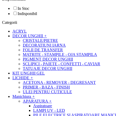
In Stoc
Indisponibil
Categorii
ACRYL
DECOR UNGHII
+
CRISTALE/PIETRE
DECORATIUNI IARNA
FOLII DE TRANSFER
MATRITE - STAMPILE - OJA STAMPILA
PIGMENT DECOR UNGHII
SCLIPICI - PAIETE - CONFETTI - CAVIAR
TATUAJE DECOR UNGHII
KIT UNGHII GEL
LICHIDE
+
ACETONA - REMOVER - DEGRESANT
PRIMER - BAZA - FINISH
ULEI PENTRU CUTICULE
Manichiura
+
APARATURA
+
Aspiratoare
LAMPI UV - LED
PILE ELECTRICE SI ASPIRATOARE MANI