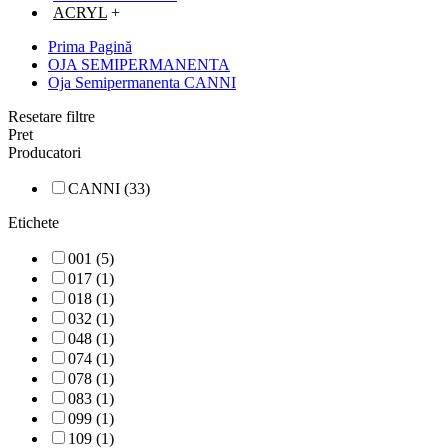
ACRYL
+
Prima Pagină
OJA SEMIPERMANENTA
Oja Semipermanenta CANNI
Resetare filtre
Pret
Producatori
CANNI (33)
Etichete
001 (5)
017 (1)
018 (1)
032 (1)
048 (1)
074 (1)
078 (1)
083 (1)
099 (1)
109 (1)