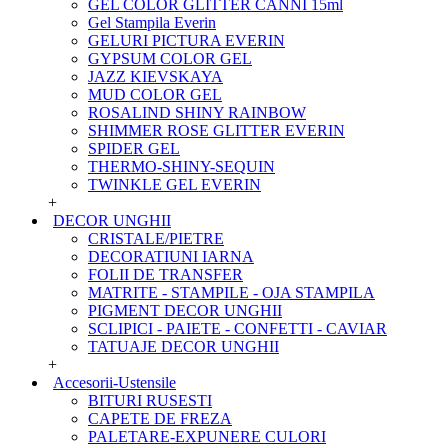
GEL COLOR GLITTER CANNI 15ml
Gel Stampila Everin
GELURI PICTURA EVERIN
GYPSUM COLOR GEL
JAZZ KIEVSKAYA
MUD COLOR GEL
ROSALIND SHINY RAINBOW
SHIMMER ROSE GLITTER EVERIN
SPIDER GEL
THERMO-SHINY-SEQUIN
TWINKLE GEL EVERIN
+
DECOR UNGHII
CRISTALE/PIETRE
DECORATIUNI IARNA
FOLII DE TRANSFER
MATRITE - STAMPILE - OJA STAMPILA
PIGMENT DECOR UNGHII
SCLIPICI - PAIETE - CONFETTI - CAVIAR
TATUAJE DECOR UNGHII
+
Accesorii-Ustensile
BITURI RUSESTI
CAPETE DE FREZA
PALETARE-EXPUNERE CULORI