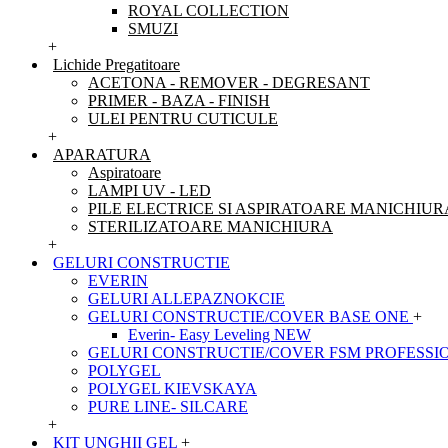
ROYAL COLLECTION
SMUZI
+
Lichide Pregatitoare
ACETONA - REMOVER - DEGRESANT
PRIMER - BAZA - FINISH
ULEI PENTRU CUTICULE
+
APARATURA
Aspiratoare
LAMPI UV - LED
PILE ELECTRICE SI ASPIRATOARE MANICHIUR
STERILIZATOARE MANICHIURA
+
GELURI CONSTRUCTIE
EVERIN
GELURI ALLEPAZNOKCIE
GELURI CONSTRUCTIE/COVER BASE ONE
+
Everin- Easy Leveling NEW
GELURI CONSTRUCTIE/COVER FSM PROFESSI
POLYGEL
POLYGEL KIEVSKAYA
PURE LINE- SILCARE
+
KIT UNGHII GEL
+