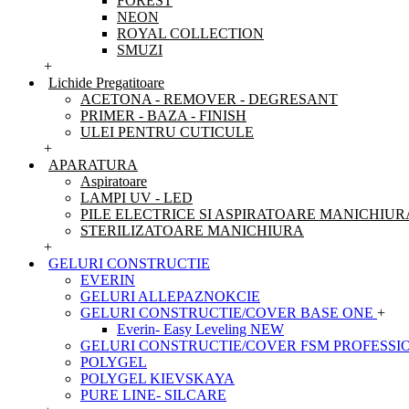
FOREST
NEON
ROYAL COLLECTION
SMUZI
+
Lichide Pregatitoare
ACETONA - REMOVER - DEGRESANT
PRIMER - BAZA - FINISH
ULEI PENTRU CUTICULE
+
APARATURA
Aspiratoare
LAMPI UV - LED
PILE ELECTRICE SI ASPIRATOARE MANICHIUR
STERILIZATOARE MANICHIURA
+
GELURI CONSTRUCTIE
EVERIN
GELURI ALLEPAZNOKCIE
GELURI CONSTRUCTIE/COVER BASE ONE
+
Everin- Easy Leveling NEW
GELURI CONSTRUCTIE/COVER FSM PROFESSI
POLYGEL
POLYGEL KIEVSKAYA
PURE LINE- SILCARE