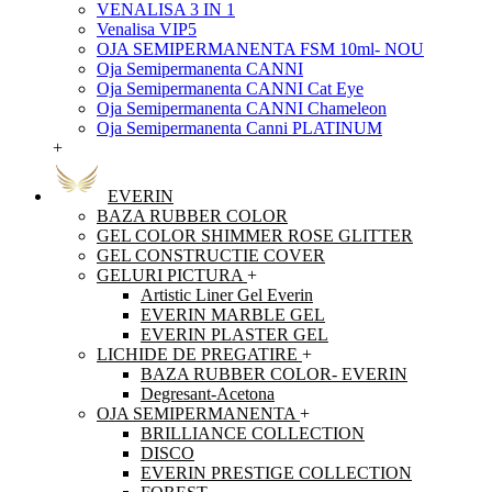
VENALISA 3 IN 1
Venalisa VIP5
OJA SEMIPERMANENTA FSM 10ml- NOU
Oja Semipermanenta CANNI
Oja Semipermanenta CANNI Cat Eye
Oja Semipermanenta CANNI Chameleon
Oja Semipermanenta Canni PLATINUM
+
EVERIN
BAZA RUBBER COLOR
GEL COLOR SHIMMER ROSE GLITTER
GEL CONSTRUCTIE COVER
GELURI PICTURA
+
Artistic Liner Gel Everin
EVERIN MARBLE GEL
EVERIN PLASTER GEL
LICHIDE DE PREGATIRE
+
BAZA RUBBER COLOR- EVERIN
Degresant-Acetona
OJA SEMIPERMANENTA
+
BRILLIANCE COLLECTION
DISCO
EVERIN PRESTIGE COLLECTION