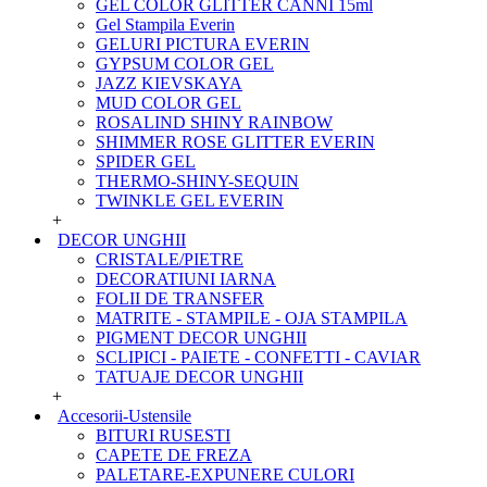
GEL COLOR GLITTER CANNI 15ml
Gel Stampila Everin
GELURI PICTURA EVERIN
GYPSUM COLOR GEL
JAZZ KIEVSKAYA
MUD COLOR GEL
ROSALIND SHINY RAINBOW
SHIMMER ROSE GLITTER EVERIN
SPIDER GEL
THERMO-SHINY-SEQUIN
TWINKLE GEL EVERIN
+
DECOR UNGHII
CRISTALE/PIETRE
DECORATIUNI IARNA
FOLII DE TRANSFER
MATRITE - STAMPILE - OJA STAMPILA
PIGMENT DECOR UNGHII
SCLIPICI - PAIETE - CONFETTI - CAVIAR
TATUAJE DECOR UNGHII
+
Accesorii-Ustensile
BITURI RUSESTI
CAPETE DE FREZA
PALETARE-EXPUNERE CULORI