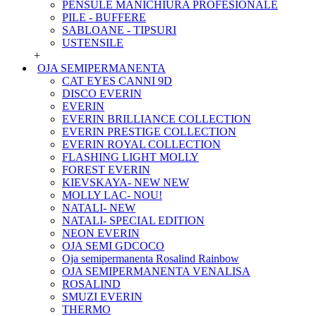
PENSULE MANICHIURA PROFESIONALE
PILE - BUFFERE
SABLOANE - TIPSURI
USTENSILE
+
OJA SEMIPERMANENTA
CAT EYES CANNI 9D
DISCO EVERIN
EVERIN
EVERIN BRILLIANCE COLLECTION
EVERIN PRESTIGE COLLECTION
EVERIN ROYAL COLLECTION
FLASHING LIGHT MOLLY
FOREST EVERIN
KIEVSKAYA- NEW NEW
MOLLY LAC- NOU!
NATALI- NEW
NATALI- SPECIAL EDITION
NEON EVERIN
OJA SEMI GDCOCO
Oja semipermanenta Rosalind Rainbow
OJA SEMIPERMANENTA VENALISA
ROSALIND
SMUZI EVERIN
THERMO