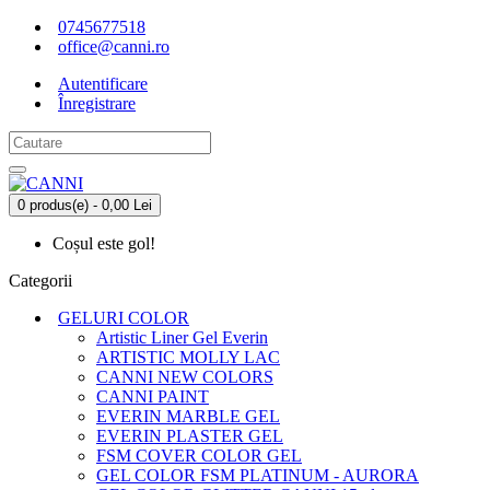
0745677518
office@canni.ro
Autentificare
Înregistrare
0 produs(e) - 0,00 Lei
Coșul este gol!
Categorii
GELURI COLOR
Artistic Liner Gel Everin
ARTISTIC MOLLY LAC
CANNI NEW COLORS
CANNI PAINT
EVERIN MARBLE GEL
EVERIN PLASTER GEL
FSM COVER COLOR GEL
GEL COLOR FSM PLATINUM - AURORA