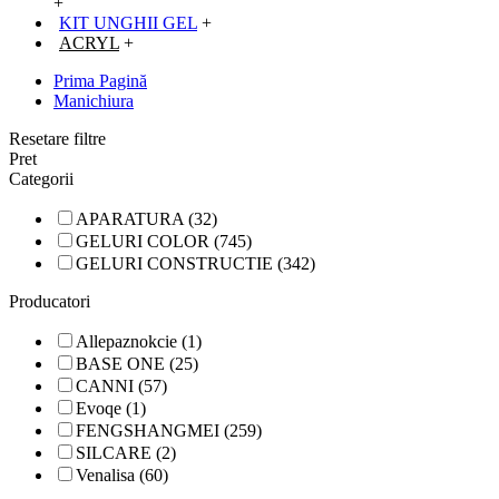
+
KIT UNGHII GEL
+
ACRYL
+
Prima Pagină
Manichiura
Resetare filtre
Pret
Categorii
APARATURA (32)
GELURI COLOR (745)
GELURI CONSTRUCTIE (342)
Producatori
Allepaznokcie (1)
BASE ONE (25)
CANNI (57)
Evoqe (1)
FENGSHANGMEI (259)
SILCARE (2)
Venalisa (60)