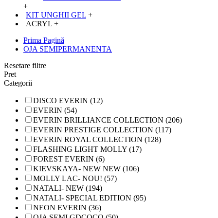
+
KIT UNGHII GEL
+
ACRYL
+
Prima Pagină
OJA SEMIPERMANENTA
Resetare filtre
Pret
Categorii
DISCO EVERIN (12)
EVERIN (54)
EVERIN BRILLIANCE COLLECTION (206)
EVERIN PRESTIGE COLLECTION (117)
EVERIN ROYAL COLLECTION (128)
FLASHING LIGHT MOLLY (17)
FOREST EVERIN (6)
KIEVSKAYA- NEW NEW (106)
MOLLY LAC- NOU! (57)
NATALI- NEW (194)
NATALI- SPECIAL EDITION (95)
NEON EVERIN (36)
OJA SEMI GDCOCO (50)