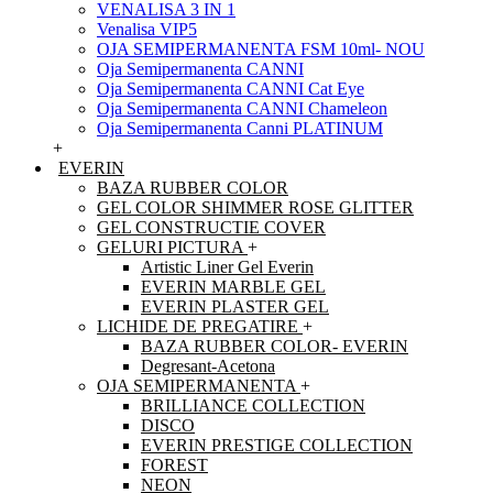
VENALISA 3 IN 1
Venalisa VIP5
OJA SEMIPERMANENTA FSM 10ml- NOU
Oja Semipermanenta CANNI
Oja Semipermanenta CANNI Cat Eye
Oja Semipermanenta CANNI Chameleon
Oja Semipermanenta Canni PLATINUM
+
EVERIN
BAZA RUBBER COLOR
GEL COLOR SHIMMER ROSE GLITTER
GEL CONSTRUCTIE COVER
GELURI PICTURA
+
Artistic Liner Gel Everin
EVERIN MARBLE GEL
EVERIN PLASTER GEL
LICHIDE DE PREGATIRE
+
BAZA RUBBER COLOR- EVERIN
Degresant-Acetona
OJA SEMIPERMANENTA
+
BRILLIANCE COLLECTION
DISCO
EVERIN PRESTIGE COLLECTION
FOREST
NEON