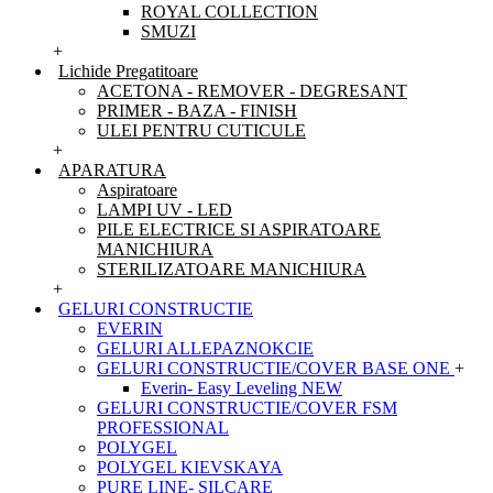
ROYAL COLLECTION
SMUZI
+
Lichide Pregatitoare
ACETONA - REMOVER - DEGRESANT
PRIMER - BAZA - FINISH
ULEI PENTRU CUTICULE
+
APARATURA
Aspiratoare
LAMPI UV - LED
PILE ELECTRICE SI ASPIRATOARE
MANICHIURA
STERILIZATOARE MANICHIURA
+
GELURI CONSTRUCTIE
EVERIN
GELURI ALLEPAZNOKCIE
GELURI CONSTRUCTIE/COVER BASE ONE
+
Everin- Easy Leveling NEW
GELURI CONSTRUCTIE/COVER FSM
PROFESSIONAL
POLYGEL
POLYGEL KIEVSKAYA
PURE LINE- SILCARE