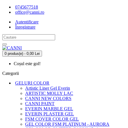
0745677518
office@canni.ro
Autentificare
Înregistrare
0 produs(e) - 0,00 Lei
Coșul este gol!
Categorii
GELURI COLOR
Artistic Liner Gel Everin
ARTISTIC MOLLY LAC
CANNI NEW COLORS
CANNI PAINT
EVERIN MARBLE GEL
EVERIN PLASTER GEL
FSM COVER COLOR GEL
GEL COLOR FSM PLATINUM - AURORA