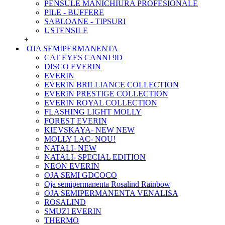
PENSULE MANICHIURA PROFESIONALE
PILE - BUFFERE
SABLOANE - TIPSURI
USTENSILE
+
OJA SEMIPERMANENTA
CAT EYES CANNI 9D
DISCO EVERIN
EVERIN
EVERIN BRILLIANCE COLLECTION
EVERIN PRESTIGE COLLECTION
EVERIN ROYAL COLLECTION
FLASHING LIGHT MOLLY
FOREST EVERIN
KIEVSKAYA- NEW NEW
MOLLY LAC- NOU!
NATALI- NEW
NATALI- SPECIAL EDITION
NEON EVERIN
OJA SEMI GDCOCO
Oja semipermanenta Rosalind Rainbow
OJA SEMIPERMANENTA VENALISA
ROSALIND
SMUZI EVERIN
THERMO