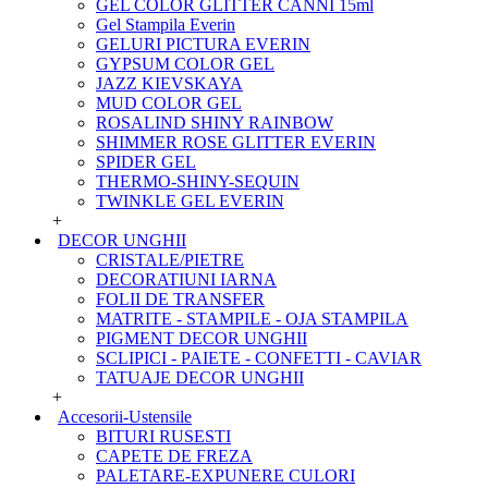
GEL COLOR GLITTER CANNI 15ml
Gel Stampila Everin
GELURI PICTURA EVERIN
GYPSUM COLOR GEL
JAZZ KIEVSKAYA
MUD COLOR GEL
ROSALIND SHINY RAINBOW
SHIMMER ROSE GLITTER EVERIN
SPIDER GEL
THERMO-SHINY-SEQUIN
TWINKLE GEL EVERIN
+
DECOR UNGHII
CRISTALE/PIETRE
DECORATIUNI IARNA
FOLII DE TRANSFER
MATRITE - STAMPILE - OJA STAMPILA
PIGMENT DECOR UNGHII
SCLIPICI - PAIETE - CONFETTI - CAVIAR
TATUAJE DECOR UNGHII
+
Accesorii-Ustensile
BITURI RUSESTI
CAPETE DE FREZA
PALETARE-EXPUNERE CULORI