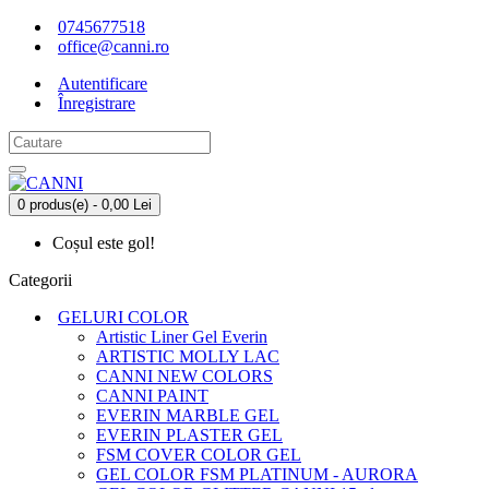
0745677518
office@canni.ro
Autentificare
Înregistrare
0 produs(e) - 0,00 Lei
Coșul este gol!
Categorii
GELURI COLOR
Artistic Liner Gel Everin
ARTISTIC MOLLY LAC
CANNI NEW COLORS
CANNI PAINT
EVERIN MARBLE GEL
EVERIN PLASTER GEL
FSM COVER COLOR GEL
GEL COLOR FSM PLATINUM - AURORA