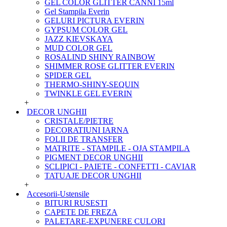
GEL COLOR GLITTER CANNI 15ml
Gel Stampila Everin
GELURI PICTURA EVERIN
GYPSUM COLOR GEL
JAZZ KIEVSKAYA
MUD COLOR GEL
ROSALIND SHINY RAINBOW
SHIMMER ROSE GLITTER EVERIN
SPIDER GEL
THERMO-SHINY-SEQUIN
TWINKLE GEL EVERIN
+
DECOR UNGHII
CRISTALE/PIETRE
DECORATIUNI IARNA
FOLII DE TRANSFER
MATRITE - STAMPILE - OJA STAMPILA
PIGMENT DECOR UNGHII
SCLIPICI - PAIETE - CONFETTI - CAVIAR
TATUAJE DECOR UNGHII
+
Accesorii-Ustensile
BITURI RUSESTI
CAPETE DE FREZA
PALETARE-EXPUNERE CULORI