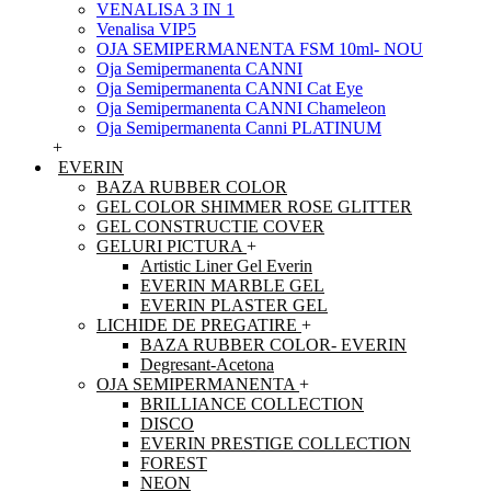
VENALISA 3 IN 1
Venalisa VIP5
OJA SEMIPERMANENTA FSM 10ml- NOU
Oja Semipermanenta CANNI
Oja Semipermanenta CANNI Cat Eye
Oja Semipermanenta CANNI Chameleon
Oja Semipermanenta Canni PLATINUM
+
EVERIN
BAZA RUBBER COLOR
GEL COLOR SHIMMER ROSE GLITTER
GEL CONSTRUCTIE COVER
GELURI PICTURA
+
Artistic Liner Gel Everin
EVERIN MARBLE GEL
EVERIN PLASTER GEL
LICHIDE DE PREGATIRE
+
BAZA RUBBER COLOR- EVERIN
Degresant-Acetona
OJA SEMIPERMANENTA
+
BRILLIANCE COLLECTION
DISCO
EVERIN PRESTIGE COLLECTION
FOREST
NEON