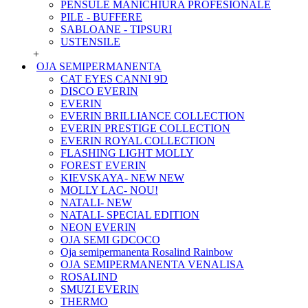
PENSULE MANICHIURA PROFESIONALE
PILE - BUFFERE
SABLOANE - TIPSURI
USTENSILE
+
OJA SEMIPERMANENTA
CAT EYES CANNI 9D
DISCO EVERIN
EVERIN
EVERIN BRILLIANCE COLLECTION
EVERIN PRESTIGE COLLECTION
EVERIN ROYAL COLLECTION
FLASHING LIGHT MOLLY
FOREST EVERIN
KIEVSKAYA- NEW NEW
MOLLY LAC- NOU!
NATALI- NEW
NATALI- SPECIAL EDITION
NEON EVERIN
OJA SEMI GDCOCO
Oja semipermanenta Rosalind Rainbow
OJA SEMIPERMANENTA VENALISA
ROSALIND
SMUZI EVERIN
THERMO