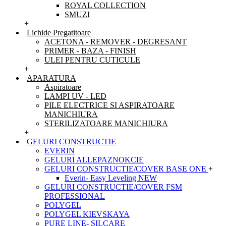
ROYAL COLLECTION
SMUZI
+
Lichide Pregatitoare
ACETONA - REMOVER - DEGRESANT
PRIMER - BAZA - FINISH
ULEI PENTRU CUTICULE
+
APARATURA
Aspiratoare
LAMPI UV - LED
PILE ELECTRICE SI ASPIRATOARE
MANICHIURA
STERILIZATOARE MANICHIURA
+
GELURI CONSTRUCTIE
EVERIN
GELURI ALLEPAZNOKCIE
GELURI CONSTRUCTIE/COVER BASE ONE
+
Everin- Easy Leveling NEW
GELURI CONSTRUCTIE/COVER FSM
PROFESSIONAL
POLYGEL
POLYGEL KIEVSKAYA
PURE LINE- SILCARE