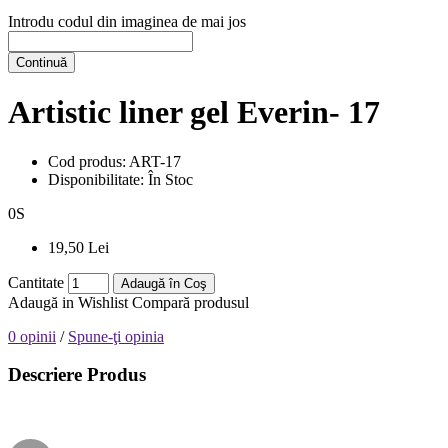
Introdu codul din imaginea de mai jos
Continuă
Artistic liner gel Everin- 17
Cod produs:
ART-17
Disponibilitate:
În Stoc
0
S
19,50 Lei
Cantitate
Adaugă în Coş
Adaugă in Wishlist
Compară produsul
0 opinii
/
Spune-ţi opinia
Descriere Produs