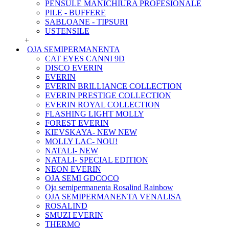
PENSULE MANICHIURA PROFESIONALE
PILE - BUFFERE
SABLOANE - TIPSURI
USTENSILE
+
OJA SEMIPERMANENTA
CAT EYES CANNI 9D
DISCO EVERIN
EVERIN
EVERIN BRILLIANCE COLLECTION
EVERIN PRESTIGE COLLECTION
EVERIN ROYAL COLLECTION
FLASHING LIGHT MOLLY
FOREST EVERIN
KIEVSKAYA- NEW NEW
MOLLY LAC- NOU!
NATALI- NEW
NATALI- SPECIAL EDITION
NEON EVERIN
OJA SEMI GDCOCO
Oja semipermanenta Rosalind Rainbow
OJA SEMIPERMANENTA VENALISA
ROSALIND
SMUZI EVERIN
THERMO