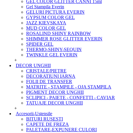
GEL COLOR GLITTER CANNI 15ml
Gel Stampila Everin
GELURI PICTURA EVERIN
GYPSUM COLOR GEL
JAZZ KIEVSKAYA
MUD COLOR GEL
ROSALIND SHINY RAINBOW
SHIMMER ROSE GLITTER EVERIN
SPIDER GEL
THERMO-SHINY-SEQUIN
TWINKLE GEL EVERIN
+
DECOR UNGHII
CRISTALE/PIETRE
DECORATIUNI IARNA
FOLII DE TRANSFER
MATRITE - STAMPILE - OJA STAMPILA
PIGMENT DECOR UNGHII
SCLIPICI - PAIETE - CONFETTI - CAVIAR
TATUAJE DECOR UNGHII
+
Accesorii-Ustensile
BITURI RUSESTI
CAPETE DE FREZA
PALETARE-EXPUNERE CULORI