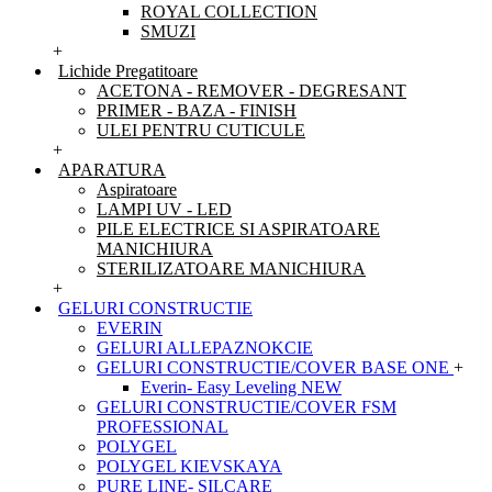
ROYAL COLLECTION
SMUZI
+
Lichide Pregatitoare
ACETONA - REMOVER - DEGRESANT
PRIMER - BAZA - FINISH
ULEI PENTRU CUTICULE
+
APARATURA
Aspiratoare
LAMPI UV - LED
PILE ELECTRICE SI ASPIRATOARE
MANICHIURA
STERILIZATOARE MANICHIURA
+
GELURI CONSTRUCTIE
EVERIN
GELURI ALLEPAZNOKCIE
GELURI CONSTRUCTIE/COVER BASE ONE
+
Everin- Easy Leveling NEW
GELURI CONSTRUCTIE/COVER FSM
PROFESSIONAL
POLYGEL
POLYGEL KIEVSKAYA
PURE LINE- SILCARE