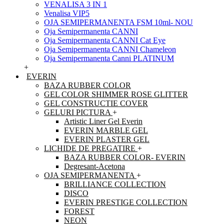
VENALISA 3 IN 1
Venalisa VIP5
OJA SEMIPERMANENTA FSM 10ml- NOU
Oja Semipermanenta CANNI
Oja Semipermanenta CANNI Cat Eye
Oja Semipermanenta CANNI Chameleon
Oja Semipermanenta Canni PLATINUM
+
EVERIN
BAZA RUBBER COLOR
GEL COLOR SHIMMER ROSE GLITTER
GEL CONSTRUCTIE COVER
GELURI PICTURA
+
Artistic Liner Gel Everin
EVERIN MARBLE GEL
EVERIN PLASTER GEL
LICHIDE DE PREGATIRE
+
BAZA RUBBER COLOR- EVERIN
Degresant-Acetona
OJA SEMIPERMANENTA
+
BRILLIANCE COLLECTION
DISCO
EVERIN PRESTIGE COLLECTION
FOREST
NEON