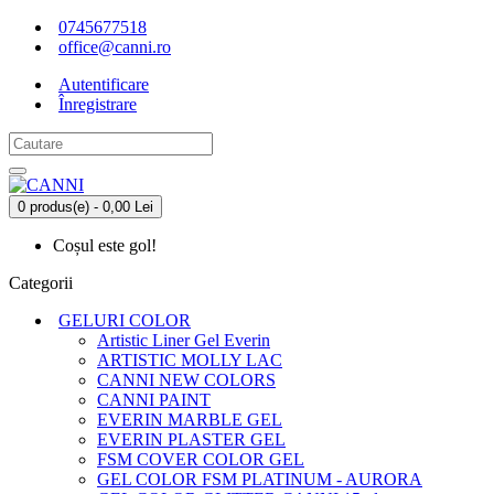
0745677518
office@canni.ro
Autentificare
Înregistrare
0 produs(e) - 0,00 Lei
Coșul este gol!
Categorii
GELURI COLOR
Artistic Liner Gel Everin
ARTISTIC MOLLY LAC
CANNI NEW COLORS
CANNI PAINT
EVERIN MARBLE GEL
EVERIN PLASTER GEL
FSM COVER COLOR GEL
GEL COLOR FSM PLATINUM - AURORA