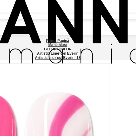
Prima Pagină
Manichiura
GELURI COLOR
Artistic Liner Gel Everin
Artistic liner gel Everin- 18