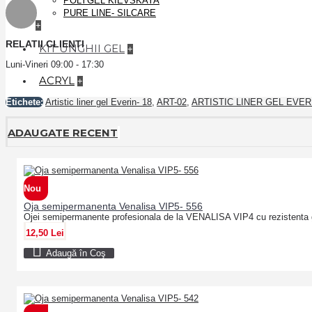
POLYGEL KIEVSKAYA
PURE LINE- SILCARE
+
RELATII CLIENTI
KIT UNGHII GEL
+
Luni-Vineri 09:00 - 17:30
ACRYL
+
Etichete:
Artistic liner gel Everin- 18
,
ART-02
,
ARTISTIC LINER GEL EVER
ADAUGATE RECENT
Nou
Oja semipermanenta Venalisa VIP5- 556
Ojei semipermanente profesionala de la VENALISA VIP4 cu rezistenta 
12,50 Lei
Adaugă în Coş