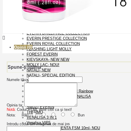
OJA SEMIPERMANENTA
CAT EYES CANNI 9D
DISCO EVERIN
EVERIN
EVERIN BRILLIANCE COLLECTION
EVERIN PRESTIGE COLLECTION
EVERIN ROYAL COLLECTION
Opinii (0)
FLASHING LIGHT MOLLY
FOREST EVERIN
KIEVSKAYA- NEW NEW
MOLLY LAC- NOU!
Spune-ţi opinia
NATALI- NEW
NATALI- SPECIAL EDITION
Numele tău:
NEON EVERIN
OJA SEMI GDCOCO
Oja semipermanenta Rosalind Rainbow
OJA SEMIPERMANENTA VENALISA
ROSALIND
Opinia ta:
SMUZI EVERIN
Notă:
Codul HTML este citit ca şi text!
THERMO
Nota:
Rău
Bun
VENALISA 3 IN 1
Venalisa VIP5
Introdu codul din imaginea de mai jos
OJA SEMIPERMANENTA FSM 10ml- NOU