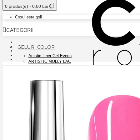
0 produs(e) - 0,00 Lei
Coșul este gol!
CATEGORII
GELURI COLOR
Artistic Liner Gel Everin
ARTISTIC MOLLY LAC
CANNI NEW COLORS
CANNI PAINT
EVERIN MARBLE GEL
EVERIN PLASTER GEL
FSM COVER COLOR GEL
GEL COLOR FSM PLATINUM - AURORA
GEL COLOR GLITTER CANNI 15ml
Gel Stampila Everin
GELURI PICTURA EVERIN
GYPSUM COLOR GEL
JAZZ KIEVSKAYA
MUD COLOR GEL
ROSALIND SHINY RAINBOW