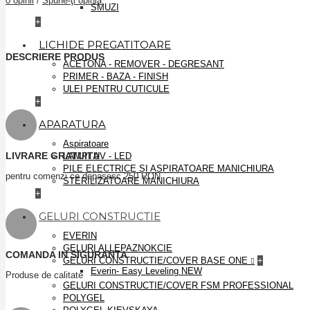
0 opinii
/
Spune-ţi opinia
SMUZI
+
LICHIDE PREGATITOARE
DESCRIERE PRODUS
ACETONA - REMOVER - DEGRESANT
PRIMER - BAZA - FINISH
ULEI PENTRU CUTICULE
+
APARATURA
Aspiratoare
LIVRARE GRATUITA
LAMPI UV - LED
PILE ELECTRICE SI ASPIRATOARE MANICHIURA
pentru comenzi ce depaşesc 250 RON
STERILIZATOARE MANICHIURA
+
GELURI CONSTRUCTIE
EVERIN
GELURI ALLEPAZNOKCIE
COMANDA IN SIGURANTA
GELURI CONSTRUCTIE/COVER BASE ONE
+
Everin- Easy Leveling NEW
Produse de calitate
GELURI CONSTRUCTIE/COVER FSM PROFESSIONAL
POLYGEL