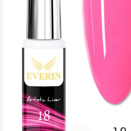
SHIMMER ROSE GLITTER EVERIN
SPIDER GEL
THERMO-SHINY-SEQUIN
TWINKLE GEL EVERIN
+
DECOR UNGHII
CRISTALE/PIETRE
DECORATIUNI IARNA
FOLII DE TRANSFER
MATRITE - STAMPILE - OJA STAMPILA
PIGMENT DECOR UNGHII
SCLIPICI - PAIETE - CONFETTI - CAVIAR
TATUAJE DECOR UNGHII
+
ACCESORII-USTENSILE
BITURI RUSESTI
CAPETE DE FREZA
PALETARE-EXPUNERE CULORI
PENSULE MANICHIURA PROFESIONALE
PILE - BUFFERE
SABLOANE - TIPSURI
USTENSILE
+