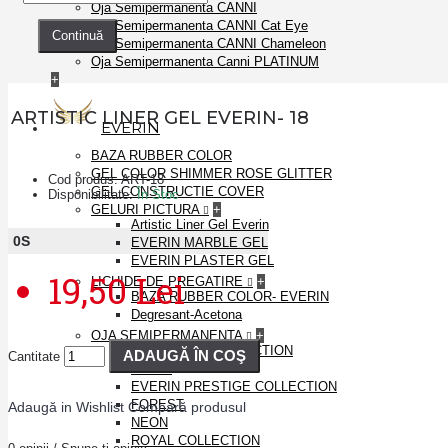
Oja Semipermanenta CANNI
Oja Semipermanenta CANNI Cat Eye
Continuă
Oja Semipermanenta CANNI Chameleon
Oja Semipermanenta Canni PLATINUM
+
ARTISTIC LINER GEL EVERIN- 18
EVERIN
BAZA RUBBER COLOR
GEL COLOR SHIMMER ROSE GLITTER
Cod produs:
ART-18
GEL CONSTRUCTIE COVER
Disponibilitate:
În Stoc
GELURI PICTURA
+
Artistic Liner Gel Everin
0
S
EVERIN MARBLE GEL
EVERIN PLASTER GEL
19,50 Lei
LICHIDE DE PREGATIRE
+
BAZA RUBBER COLOR- EVERIN
Degresant-Acetona
OJA SEMIPERMANENTA
+
BRILLIANCE COLLECTION
ADAUGĂ ÎN COŞ
Cantitate
DISCO
EVERIN PRESTIGE COLLECTION
FOREST
Adaugă in Wishlist
Compară produsul
NEON
ROYAL COLLECTION