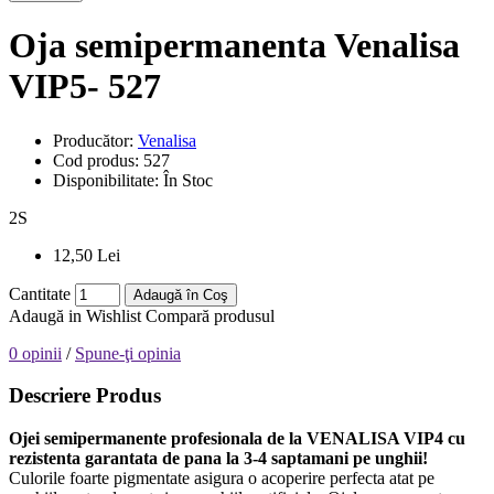
Oja semipermanenta Venalisa
VIP5- 527
Producător:
Venalisa
Cod produs:
527
Disponibilitate:
În Stoc
2
S
12,50 Lei
Cantitate
Adaugă în Coş
Adaugă in Wishlist
Compară produsul
0 opinii
/
Spune-ţi opinia
Descriere Produs
Ojei semipermanente
profesionala de la VENALISA VIP4 cu
rezistenta garantata de pana la 3-4 saptamani pe unghii!
Culorile foarte pigmentate asigura o acoperire perfecta atat pe