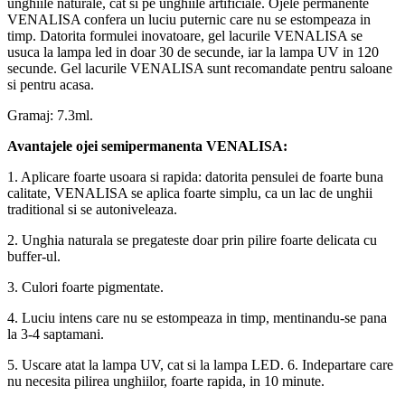
unghiile naturale, cat si pe unghiile artificiale. Ojele permanente
VENALISA confera un luciu puternic care nu se estompeaza in
timp. Datorita formulei inovatoare, gel lacurile VENALISA se
usuca la lampa led in doar 30 de secunde, iar la lampa UV in 120
secunde. Gel lacurile VENALISA sunt recomandate pentru saloane
si pentru acasa.
Gramaj: 7.3ml.
Avantajele ojei semipermanenta VENALISA:
1. Aplicare foarte usoara si rapida: datorita pensulei de foarte buna
calitate, VENALISA se aplica foarte simplu, ca un lac de unghii
traditional si se autoniveleaza.
2. Unghia naturala se pregateste doar prin pilire foarte delicata cu
buffer-ul.
3. Culori foarte pigmentate.
4. Luciu intens care nu se estompeaza in timp, mentinandu-se pana
la 3-4 saptamani.
5. Uscare atat la lampa UV, cat si la lampa LED. 6. Indepartare care
nu necesita pilirea unghiilor, foarte rapida, in 10 minute.