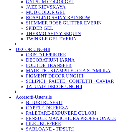
GYPSUM COLOR GEL
JAZZ KIEVSKAYA
MUD COLOR GEL
ROSALIND SHINY RAINBOW
SHIMMER ROSE GLITTER EVERIN
SPIDER GEL
THERMO-SHINY-SEQUIN
TWINKLE GEL EVERIN
+
DECOR UNGHII
CRISTALE/PIETRE
DECORATIUNI IARNA
FOLII DE TRANSFER
MATRITE - STAMPILE - OJA STAMPILA
PIGMENT DECOR UNGHII
SCLIPICI - PAIETE - CONFETTI - CAVIAR
TATUAJE DECOR UNGHII
+
Accesorii-Ustensile
BITURI RUSESTI
CAPETE DE FREZA
PALETARE-EXPUNERE CULORI
PENSULE MANICHIURA PROFESIONALE
PILE - BUFFERE
SABLOANE - TIPSURI