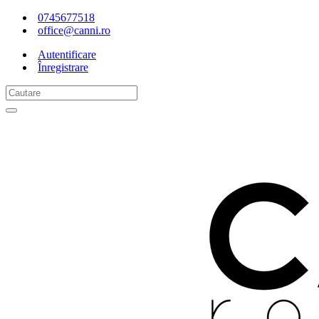
0745677518
office@canni.ro
Autentificare
Înregistrare