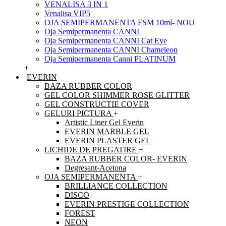
VENALISA 3 IN 1
Venalisa VIP5
OJA SEMIPERMANENTA FSM 10ml- NOU
Oja Semipermanenta CANNI
Oja Semipermanenta CANNI Cat Eye
Oja Semipermanenta CANNI Chameleon
Oja Semipermanenta Canni PLATINUM
+
EVERIN
BAZA RUBBER COLOR
GEL COLOR SHIMMER ROSE GLITTER
GEL CONSTRUCTIE COVER
GELURI PICTURA
+
Artistic Liner Gel Everin
EVERIN MARBLE GEL
EVERIN PLASTER GEL
LICHIDE DE PREGATIRE
+
BAZA RUBBER COLOR- EVERIN
Degresant-Acetona
OJA SEMIPERMANENTA
+
BRILLIANCE COLLECTION
DISCO
EVERIN PRESTIGE COLLECTION
FOREST
NEON