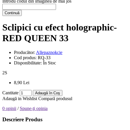
Introdu codul din imaginea de mai jos
Continuă
Sclipici cu efect holographic-
RED QUEEN 33
Producător:
Allepaznokcie
Cod produs:
RQ-33
Disponibilitate:
În Stoc
2
S
8,90 Lei
Cantitate
Adaugă în Coş
Adaugă in Wishlist
Compară produsul
0 opinii
/
Spune-ţi opinia
Descriere Produs