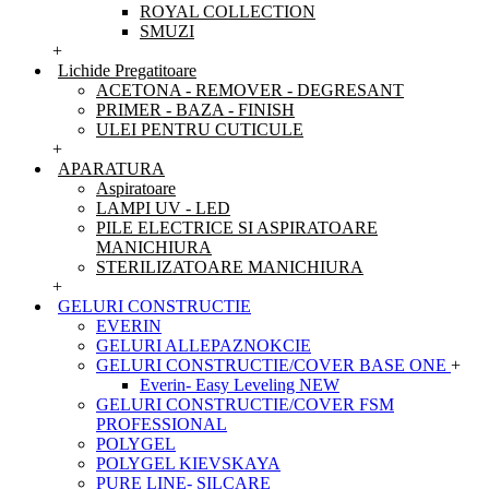
ROYAL COLLECTION
SMUZI
+
Lichide Pregatitoare
ACETONA - REMOVER - DEGRESANT
PRIMER - BAZA - FINISH
ULEI PENTRU CUTICULE
+
APARATURA
Aspiratoare
LAMPI UV - LED
PILE ELECTRICE SI ASPIRATOARE
MANICHIURA
STERILIZATOARE MANICHIURA
+
GELURI CONSTRUCTIE
EVERIN
GELURI ALLEPAZNOKCIE
GELURI CONSTRUCTIE/COVER BASE ONE
+
Everin- Easy Leveling NEW
GELURI CONSTRUCTIE/COVER FSM
PROFESSIONAL
POLYGEL
POLYGEL KIEVSKAYA
PURE LINE- SILCARE