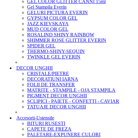
GEL COLOR GLITTER CANNI 15ml
Gel Stampila Everin
GELURI PICTURA EVERIN
GYPSUM COLOR GEL
JAZZ KIEVSKAYA
MUD COLOR GEL
ROSALIND SHINY RAINBOW
SHIMMER ROSE GLITTER EVERIN
SPIDER GEL
THERMO-SHINY-SEQUIN
TWINKLE GEL EVERIN
+
DECOR UNGHII
CRISTALE/PIETRE
DECORATIUNI IARNA
FOLII DE TRANSFER
MATRITE - STAMPILE - OJA STAMPILA
PIGMENT DECOR UNGHII
SCLIPICI - PAIETE - CONFETTI - CAVIAR
TATUAJE DECOR UNGHII
+
Accesorii-Ustensile
BITURI RUSESTI
CAPETE DE FREZA
PALETARE-EXPUNERE CULORI