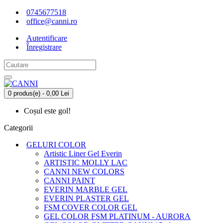
0745677518
office@canni.ro
Autentificare
Înregistrare
0 produs(e) - 0,00 Lei
Coșul este gol!
Categorii
GELURI COLOR
Artistic Liner Gel Everin
ARTISTIC MOLLY LAC
CANNI NEW COLORS
CANNI PAINT
EVERIN MARBLE GEL
EVERIN PLASTER GEL
FSM COVER COLOR GEL
GEL COLOR FSM PLATINUM - AURORA