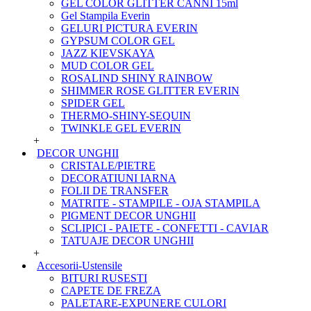
GEL COLOR GLITTER CANNI 15ml
Gel Stampila Everin
GELURI PICTURA EVERIN
GYPSUM COLOR GEL
JAZZ KIEVSKAYA
MUD COLOR GEL
ROSALIND SHINY RAINBOW
SHIMMER ROSE GLITTER EVERIN
SPIDER GEL
THERMO-SHINY-SEQUIN
TWINKLE GEL EVERIN
+
DECOR UNGHII
CRISTALE/PIETRE
DECORATIUNI IARNA
FOLII DE TRANSFER
MATRITE - STAMPILE - OJA STAMPILA
PIGMENT DECOR UNGHII
SCLIPICI - PAIETE - CONFETTI - CAVIAR
TATUAJE DECOR UNGHII
+
Accesorii-Ustensile
BITURI RUSESTI
CAPETE DE FREZA
PALETARE-EXPUNERE CULORI