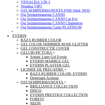
VENALISA 3 IN 1
Venalisa VIP5
OJA SEMIPERMANENTA FSM 10ml- NOU
Oja Semipermanenta CANNI
Oja Semipermanenta CANNI Cat Eye
Oja Semipermanenta CANNI Chameleon
Oja Semipermanenta Canni PLATINUM
+
EVERIN
BAZA RUBBER COLOR
GEL COLOR SHIMMER ROSE GLITTER
GEL CONSTRUCTIE COVER
GELURI PICTURA
+
Artistic Liner Gel Everin
EVERIN MARBLE GEL
EVERIN PLASTER GEL
LICHIDE DE PREGATIRE
+
BAZA RUBBER COLOR- EVERIN
Degresant-Acetona
OJA SEMIPERMANENTA
+
BRILLIANCE COLLECTION
DISCO
EVERIN PRESTIGE COLLECTION
FOREST
NEON