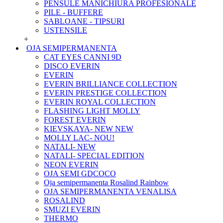
PENSULE MANICHIURA PROFESIONALE
PILE - BUFFERE
SABLOANE - TIPSURI
USTENSILE
+
OJA SEMIPERMANENTA
CAT EYES CANNI 9D
DISCO EVERIN
EVERIN
EVERIN BRILLIANCE COLLECTION
EVERIN PRESTIGE COLLECTION
EVERIN ROYAL COLLECTION
FLASHING LIGHT MOLLY
FOREST EVERIN
KIEVSKAYA- NEW NEW
MOLLY LAC- NOU!
NATALI- NEW
NATALI- SPECIAL EDITION
NEON EVERIN
OJA SEMI GDCOCO
Oja semipermanenta Rosalind Rainbow
OJA SEMIPERMANENTA VENALISA
ROSALIND
SMUZI EVERIN
THERMO