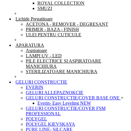
ROYAL COLLECTION
SMUZI
+
Lichide Pregatitoare
ACETONA - REMOVER - DEGRESANT
PRIMER - BAZA - FINISH
ULEI PENTRU CUTICULE
+
APARATURA
Aspiratoare
LAMPI UV - LED
PILE ELECTRICE SI ASPIRATOARE
MANICHIURA
STERILIZATOARE MANICHIURA
+
GELURI CONSTRUCTIE
EVERIN
GELURI ALLEPAZNOKCIE
GELURI CONSTRUCTIE/COVER BASE ONE
+
Everin- Easy Leveling NEW
GELURI CONSTRUCTIE/COVER FSM
PROFESSIONAL
POLYGEL
POLYGEL KIEVSKAYA
PURE LINE- SILCARE