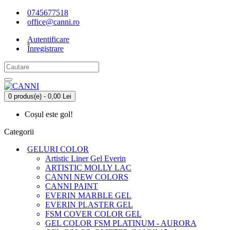
0745677518
office@canni.ro
Autentificare
Înregistrare
0 produs(e) - 0,00 Lei
Coșul este gol!
Categorii
GELURI COLOR
Artistic Liner Gel Everin
ARTISTIC MOLLY LAC
CANNI NEW COLORS
CANNI PAINT
EVERIN MARBLE GEL
EVERIN PLASTER GEL
FSM COVER COLOR GEL
GEL COLOR FSM PLATINUM - AURORA