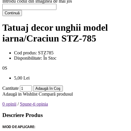
Introdu codul din imaginea de mai jos
Continuă
Tatuaj decor unghii model
iarna/Craciun STZ-785
Cod produs:
STZ785
Disponibilitate:
În Stoc
0
S
5,00 Lei
Cantitate
Adaugă în Coş
Adaugă in Wishlist
Compară produsul
0 opinii
/
Spune-ţi opinia
Descriere Produs
MOD DE APLICARE: