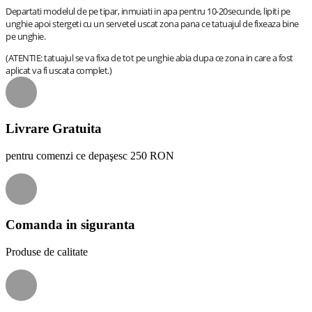
Departati modelul de pe tipar, inmuiati in apa pentru 10-20secunde, lipiti pe
unghie apoi stergeti cu un servetel uscat zona pana ce tatuajul de fixeaza bine
pe unghie.
(ATENTIE: tatuajul se va fixa de tot pe unghie abia dupa ce zona in care a fost
aplicat va fi uscata complet.)
Livrare Gratuita
pentru comenzi ce depaşesc 250 RON
Comanda in siguranta
Produse de calitate