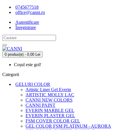
0745677518
office@canni.ro
Autentificare
Înregistrare
0 produs(e) - 0,00 Lei
Coșul este gol!
Categorii
GELURI COLOR
Artistic Liner Gel Everin
ARTISTIC MOLLY LAC
CANNI NEW COLORS
CANNI PAINT
EVERIN MARBLE GEL
EVERIN PLASTER GEL
FSM COVER COLOR GEL
GEL COLOR FSM PLATINUM - AURORA