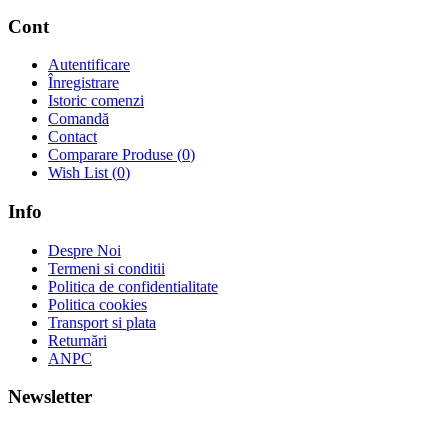
Cont
Autentificare
Înregistrare
Istoric comenzi
Comandă
Contact
Comparare Produse (
0
)
Wish List (
0
)
Info
Despre Noi
Termeni si conditii
Politica de confidentialitate
Politica cookies
Transport si plata
Returnări
ANPC
Newsletter