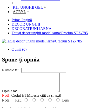
+
KIT UNGHII GEL
+
ACRYL
+
Prima Pagină
DECOR UNGHII
DECORATIUNI IARNA
Tatuaj decor unghii model iarna/Craciun STZ-785
Opinii (0)
Spune-ţi opinia
Numele tău:
Opinia ta:
Notă:
Codul HTML este citit ca şi text!
Nota:
Rău
Bun