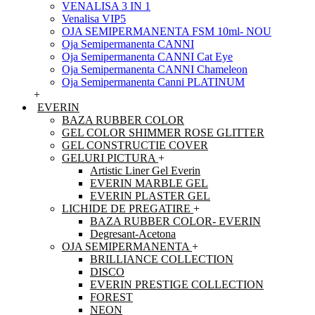
VENALISA 3 IN 1
Venalisa VIP5
OJA SEMIPERMANENTA FSM 10ml- NOU
Oja Semipermanenta CANNI
Oja Semipermanenta CANNI Cat Eye
Oja Semipermanenta CANNI Chameleon
Oja Semipermanenta Canni PLATINUM
+
EVERIN
BAZA RUBBER COLOR
GEL COLOR SHIMMER ROSE GLITTER
GEL CONSTRUCTIE COVER
GELURI PICTURA
+
Artistic Liner Gel Everin
EVERIN MARBLE GEL
EVERIN PLASTER GEL
LICHIDE DE PREGATIRE
+
BAZA RUBBER COLOR- EVERIN
Degresant-Acetona
OJA SEMIPERMANENTA
+
BRILLIANCE COLLECTION
DISCO
EVERIN PRESTIGE COLLECTION
FOREST
NEON