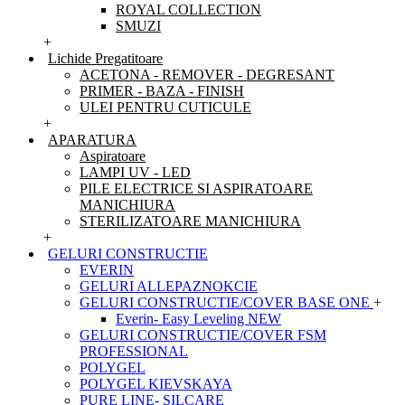
ROYAL COLLECTION
SMUZI
+
Lichide Pregatitoare
ACETONA - REMOVER - DEGRESANT
PRIMER - BAZA - FINISH
ULEI PENTRU CUTICULE
+
APARATURA
Aspiratoare
LAMPI UV - LED
PILE ELECTRICE SI ASPIRATOARE
MANICHIURA
STERILIZATOARE MANICHIURA
+
GELURI CONSTRUCTIE
EVERIN
GELURI ALLEPAZNOKCIE
GELURI CONSTRUCTIE/COVER BASE ONE
+
Everin- Easy Leveling NEW
GELURI CONSTRUCTIE/COVER FSM
PROFESSIONAL
POLYGEL
POLYGEL KIEVSKAYA
PURE LINE- SILCARE