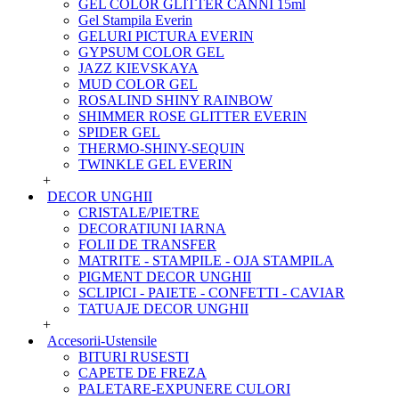
GEL COLOR GLITTER CANNI 15ml
Gel Stampila Everin
GELURI PICTURA EVERIN
GYPSUM COLOR GEL
JAZZ KIEVSKAYA
MUD COLOR GEL
ROSALIND SHINY RAINBOW
SHIMMER ROSE GLITTER EVERIN
SPIDER GEL
THERMO-SHINY-SEQUIN
TWINKLE GEL EVERIN
+
DECOR UNGHII
CRISTALE/PIETRE
DECORATIUNI IARNA
FOLII DE TRANSFER
MATRITE - STAMPILE - OJA STAMPILA
PIGMENT DECOR UNGHII
SCLIPICI - PAIETE - CONFETTI - CAVIAR
TATUAJE DECOR UNGHII
+
Accesorii-Ustensile
BITURI RUSESTI
CAPETE DE FREZA
PALETARE-EXPUNERE CULORI