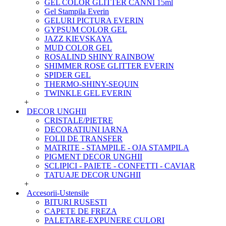
GEL COLOR GLITTER CANNI 15ml
Gel Stampila Everin
GELURI PICTURA EVERIN
GYPSUM COLOR GEL
JAZZ KIEVSKAYA
MUD COLOR GEL
ROSALIND SHINY RAINBOW
SHIMMER ROSE GLITTER EVERIN
SPIDER GEL
THERMO-SHINY-SEQUIN
TWINKLE GEL EVERIN
+
DECOR UNGHII
CRISTALE/PIETRE
DECORATIUNI IARNA
FOLII DE TRANSFER
MATRITE - STAMPILE - OJA STAMPILA
PIGMENT DECOR UNGHII
SCLIPICI - PAIETE - CONFETTI - CAVIAR
TATUAJE DECOR UNGHII
+
Accesorii-Ustensile
BITURI RUSESTI
CAPETE DE FREZA
PALETARE-EXPUNERE CULORI