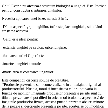
Gelul Everin nu afectează structura biologică a unghiei. Este Potrivit
pentru: constructia si întărirea unghiilor.
Necesita aplicarea unei baze, nu este 3 in 1.
Dă un aspect îngrijit unghiilor, întărește placa unghiala, stimulând
creșterea acesteia.
Gelul este ideal pentru:
-extensia unghiei pe sablon, orice lungime;
-formarea curbei C perfecte
-intarirea unghiei naturale
-modelarea si corectarea unghiilor.
Este compatibil cu orice solutie de pregatire.
*Produsele prezentate sunt comercializate in ambalajul original al
producatorului. Nuanta, tonul si intensitatea culorii pot varia in
functie de monitor. Imaginile produselor prezentate pe site sunt cu
titlu de prezentare si pot diferi in orice mod (culoare, aspect etc.) de
imaginile produselor livrate, acestea putand prezenta abateri minore
de la pozele si descrierile prezentate pe site, acestea se pot modifica