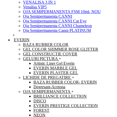
VENALISA 3 IN 1
Venalisa VIP5
OJA SEMIPERMANENTA FSM 10ml- NOU
Oja Semipermanenta CANNI
Oja Semipermanenta CANNI Cat Eye
Oja Semipermanenta CANNI Chameleon
Oja Semipermanenta Canni PLATINUM
+
EVERIN
BAZA RUBBER COLOR
GEL COLOR SHIMMER ROSE GLITTER
GEL CONSTRUCTIE COVER
GELURI PICTURA
+
Artistic Liner Gel Everin
EVERIN MARBLE GEL
EVERIN PLASTER GEL
LICHIDE DE PREGATIRE
+
BAZA RUBBER COLOR- EVERIN
Degresant-Acetona
OJA SEMIPERMANENTA
+
BRILLIANCE COLLECTION
DISCO
EVERIN PRESTIGE COLLECTION
FOREST
NEON