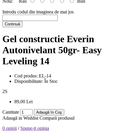
Nota:
Rău
Bun
Introdu codul din imaginea de mai jos
Continuă
Gel constructie Everin
Autonivelant 50gr- Easy
Leveling 14
Cod produs:
EL-14
Disponibilitate:
În Stoc
2
S
89,00 Lei
Cantitate
Adaugă în Coş
Adaugă in Wishlist
Compară produsul
0 opinii
/
Spune-ţi opinia