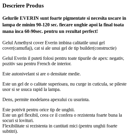
Descriere Produs
Gelurile EVERIN sunt foarte pigmentate si necesita uscare in
lampa de minim 90-120 sec. fiecare unghie apoi la final toata
mana inca 60-90sec. pentru un rezultat perfect!
Gelul Amethyst cover Everin imbina calitatile unui gel
cover(camuflaj), cat si ale unui gel de tip builder(constructie)
Gelul Everin il puteti folosi pentru toate tipurile de apex: negativ,
pozitiv sau pentru French de interior.
Este autonivelant si are o densitate medie.
Este un gel de o calitate superioara, nu curge in cuticula, se pileste
usor si se usuca rapid la lampa.
Dens, permite modelarea apexului cu usurinta.
Este potrivit pentru orice tip de unghii.
Este un gel flexibil, ceea ce il confera o rezistenta foarte buna la
socuri si lovituri.
Flexibilitate si rezistenta in cantitati mici (pentru unghii foarte
subtitri).