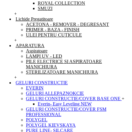
ROYAL COLLECTION
SMUZI
+
Lichide Pregatitoare
ACETONA - REMOVER - DEGRESANT
PRIMER - BAZA - FINISH
ULEI PENTRU CUTICULE
+
APARATURA
Aspiratoare
LAMPI UV - LED
PILE ELECTRICE SI ASPIRATOARE
MANICHIURA
STERILIZATOARE MANICHIURA
+
GELURI CONSTRUCTIE
EVERIN
GELURI ALLEPAZNOKCIE
GELURI CONSTRUCTIE/COVER BASE ONE
+
Everin- Easy Leveling NEW
GELURI CONSTRUCTIE/COVER FSM
PROFESSIONAL
POLYGEL
POLYGEL KIEVSKAYA
PURE LINE- SILCARE