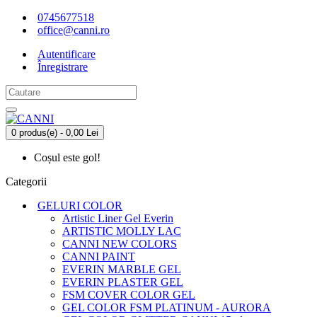
0745677518
office@canni.ro
Autentificare
Înregistrare
0 produs(e) - 0,00 Lei
Coșul este gol!
Categorii
GELURI COLOR
Artistic Liner Gel Everin
ARTISTIC MOLLY LAC
CANNI NEW COLORS
CANNI PAINT
EVERIN MARBLE GEL
EVERIN PLASTER GEL
FSM COVER COLOR GEL
GEL COLOR FSM PLATINUM - AURORA