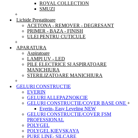
ROYAL COLLECTION
SMUZI
+
Lichide Pregatitoare
ACETONA - REMOVER - DEGRESANT
PRIMER - BAZA - FINISH
ULEI PENTRU CUTICULE
+
APARATURA
Aspiratoare
LAMPI UV - LED
PILE ELECTRICE SI ASPIRATOARE
MANICHIURA
STERILIZATOARE MANICHIURA
+
GELURI CONSTRUCTIE
EVERIN
GELURI ALLEPAZNOKCIE
GELURI CONSTRUCTIE/COVER BASE ONE
+
Everin- Easy Leveling NEW
GELURI CONSTRUCTIE/COVER FSM
PROFESSIONAL
POLYGEL
POLYGEL KIEVSKAYA
PURE LINE- SILCARE