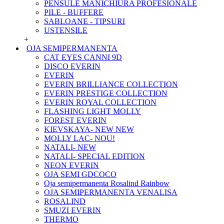
PENSULE MANICHIURA PROFESIONALE
PILE - BUFFERE
SABLOANE - TIPSURI
USTENSILE
+
OJA SEMIPERMANENTA
CAT EYES CANNI 9D
DISCO EVERIN
EVERIN
EVERIN BRILLIANCE COLLECTION
EVERIN PRESTIGE COLLECTION
EVERIN ROYAL COLLECTION
FLASHING LIGHT MOLLY
FOREST EVERIN
KIEVSKAYA- NEW NEW
MOLLY LAC- NOU!
NATALI- NEW
NATALI- SPECIAL EDITION
NEON EVERIN
OJA SEMI GDCOCO
Oja semipermanenta Rosalind Rainbow
OJA SEMIPERMANENTA VENALISA
ROSALIND
SMUZI EVERIN
THERMO