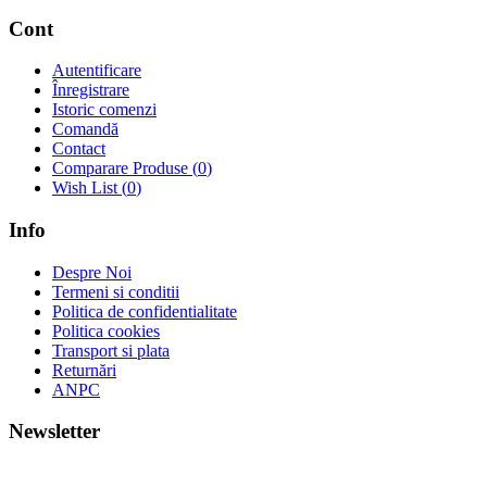
Cont
Autentificare
Înregistrare
Istoric comenzi
Comandă
Contact
Comparare Produse (
0
)
Wish List (
0
)
Info
Despre Noi
Termeni si conditii
Politica de confidentialitate
Politica cookies
Transport si plata
Returnări
ANPC
Newsletter