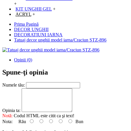
+
KIT UNGHII GEL
+
ACRYL
+
Prima Pagină
DECOR UNGHII
DECORATIUNI IARNA
Tatuaj decor unghii model iarna/Craciun STZ-896
Opinii (0)
Spune-ţi opinia
Numele tău:
Opinia ta:
Notă:
Codul HTML este citit ca şi text!
Nota:
Rău
Bun