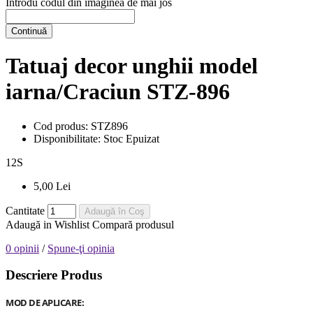
Introdu codul din imaginea de mai jos
Continuă
Tatuaj decor unghii model
iarna/Craciun STZ-896
Cod produs:
STZ896
Disponibilitate:
Stoc Epuizat
12
S
5,00 Lei
Cantitate
Adaugă în Coş
Adaugă in Wishlist
Compară produsul
0 opinii
/
Spune-ţi opinia
Descriere Produs
MOD DE APLICARE: