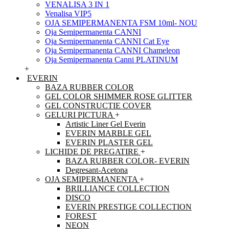
VENALISA 3 IN 1
Venalisa VIP5
OJA SEMIPERMANENTA FSM 10ml- NOU
Oja Semipermanenta CANNI
Oja Semipermanenta CANNI Cat Eye
Oja Semipermanenta CANNI Chameleon
Oja Semipermanenta Canni PLATINUM
+
EVERIN
BAZA RUBBER COLOR
GEL COLOR SHIMMER ROSE GLITTER
GEL CONSTRUCTIE COVER
GELURI PICTURA
+
Artistic Liner Gel Everin
EVERIN MARBLE GEL
EVERIN PLASTER GEL
LICHIDE DE PREGATIRE
+
BAZA RUBBER COLOR- EVERIN
Degresant-Acetona
OJA SEMIPERMANENTA
+
BRILLIANCE COLLECTION
DISCO
EVERIN PRESTIGE COLLECTION
FOREST
NEON