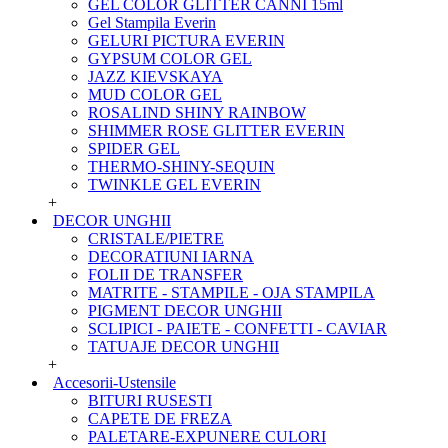
GEL COLOR GLITTER CANNI 15ml
Gel Stampila Everin
GELURI PICTURA EVERIN
GYPSUM COLOR GEL
JAZZ KIEVSKAYA
MUD COLOR GEL
ROSALIND SHINY RAINBOW
SHIMMER ROSE GLITTER EVERIN
SPIDER GEL
THERMO-SHINY-SEQUIN
TWINKLE GEL EVERIN
+
DECOR UNGHII
CRISTALE/PIETRE
DECORATIUNI IARNA
FOLII DE TRANSFER
MATRITE - STAMPILE - OJA STAMPILA
PIGMENT DECOR UNGHII
SCLIPICI - PAIETE - CONFETTI - CAVIAR
TATUAJE DECOR UNGHII
+
Accesorii-Ustensile
BITURI RUSESTI
CAPETE DE FREZA
PALETARE-EXPUNERE CULORI