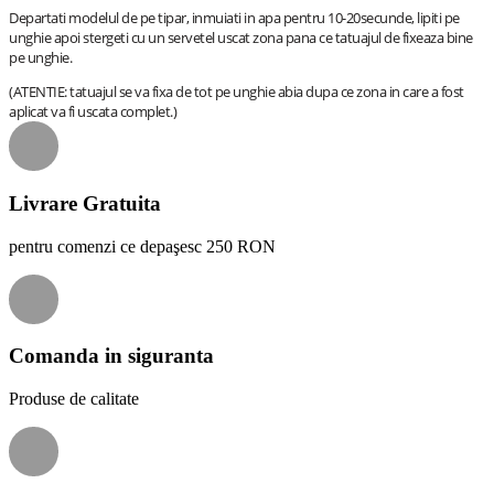
Departati modelul de pe tipar, inmuiati in apa pentru 10-20secunde, lipiti pe
unghie apoi stergeti cu un servetel uscat zona pana ce tatuajul de fixeaza bine
pe unghie.
(ATENTIE: tatuajul se va fixa de tot pe unghie abia dupa ce zona in care a fost
aplicat va fi uscata complet.)
Livrare Gratuita
pentru comenzi ce depaşesc 250 RON
Comanda in siguranta
Produse de calitate