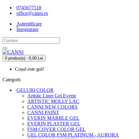
0745677518
office@canni.ro
Autentificare
Înregistrare
0 produs(e) - 0,00 Lei
Coșul este gol!
Categorii
GELURI COLOR
Artistic Liner Gel Everin
ARTISTIC MOLLY LAC
CANNI NEW COLORS
CANNI PAINT
EVERIN MARBLE GEL
EVERIN PLASTER GEL
FSM COVER COLOR GEL
GEL COLOR FSM PLATINUM - AURORA