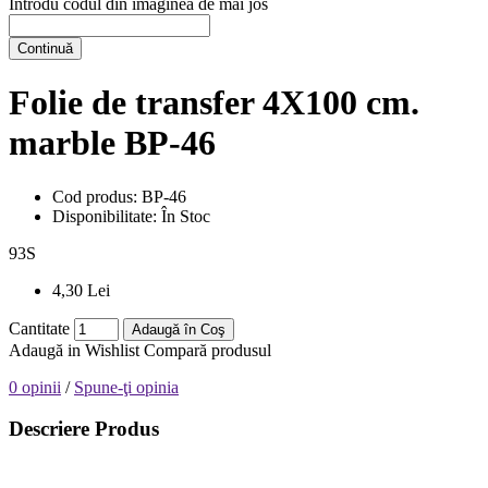
Introdu codul din imaginea de mai jos
Continuă
Folie de transfer 4X100 cm.
marble BP-46
Cod produs:
BP-46
Disponibilitate:
În Stoc
93
S
4,30 Lei
Cantitate
Adaugă în Coş
Adaugă in Wishlist
Compară produsul
0 opinii
/
Spune-ţi opinia
Descriere Produs