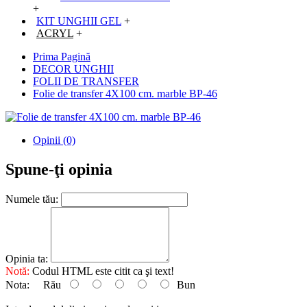
+
KIT UNGHII GEL
+
ACRYL
+
Prima Pagină
DECOR UNGHII
FOLII DE TRANSFER
Folie de transfer 4X100 cm. marble BP-46
Opinii (0)
Spune-ţi opinia
Numele tău:
Opinia ta:
Notă:
Codul HTML este citit ca şi text!
Nota:
Rău
Bun