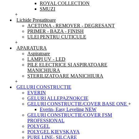
ROYAL COLLECTION
SMUZI
+
Lichide Pregatitoare
ACETONA - REMOVER - DEGRESANT
PRIMER - BAZA - FINISH
ULEI PENTRU CUTICULE
+
APARATURA
Aspiratoare
LAMPI UV - LED
PILE ELECTRICE SI ASPIRATOARE
MANICHIURA
STERILIZATOARE MANICHIURA
+
GELURI CONSTRUCTIE
EVERIN
GELURI ALLEPAZNOKCIE
GELURI CONSTRUCTIE/COVER BASE ONE
+
Everin- Easy Leveling NEW
GELURI CONSTRUCTIE/COVER FSM
PROFESSIONAL
POLYGEL
POLYGEL KIEVSKAYA
PURE LINE- SILCARE