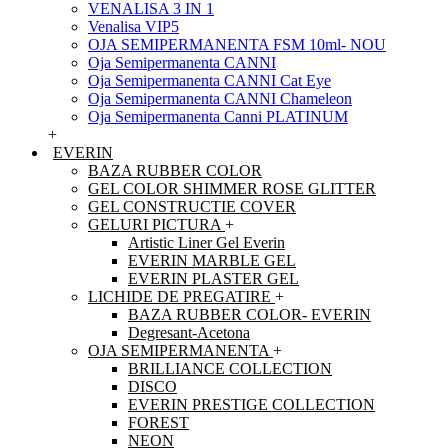
VENALISA 3 IN 1
Venalisa VIP5
OJA SEMIPERMANENTA FSM 10ml- NOU
Oja Semipermanenta CANNI
Oja Semipermanenta CANNI Cat Eye
Oja Semipermanenta CANNI Chameleon
Oja Semipermanenta Canni PLATINUM
+
EVERIN
BAZA RUBBER COLOR
GEL COLOR SHIMMER ROSE GLITTER
GEL CONSTRUCTIE COVER
GELURI PICTURA
+
Artistic Liner Gel Everin
EVERIN MARBLE GEL
EVERIN PLASTER GEL
LICHIDE DE PREGATIRE
+
BAZA RUBBER COLOR- EVERIN
Degresant-Acetona
OJA SEMIPERMANENTA
+
BRILLIANCE COLLECTION
DISCO
EVERIN PRESTIGE COLLECTION
FOREST
NEON