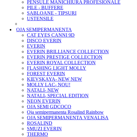
PENSULE MANICHIURA PROFESIONALE
PILE - BUFFERE
SABLOANE - TIPSURI
USTENSILE
+
OJA SEMIPERMANENTA
CAT EYES CANNI 9D
DISCO EVERIN
EVERIN
EVERIN BRILLIANCE COLLECTION
EVERIN PRESTIGE COLLECTION
EVERIN ROYAL COLLECTION
FLASHING LIGHT MOLLY
FOREST EVERIN
KIEVSKAYA- NEW NEW
MOLLY LAC- NOU!
NATALI- NEW
NATALI- SPECIAL EDITION
NEON EVERIN
OJA SEMI GDCOCO
Oja semipermanenta Rosalind Rainbow
OJA SEMIPERMANENTA VENALISA
ROSALIND
SMUZI EVERIN
THERMO