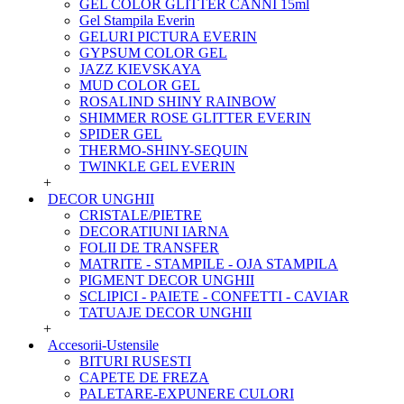
GEL COLOR GLITTER CANNI 15ml
Gel Stampila Everin
GELURI PICTURA EVERIN
GYPSUM COLOR GEL
JAZZ KIEVSKAYA
MUD COLOR GEL
ROSALIND SHINY RAINBOW
SHIMMER ROSE GLITTER EVERIN
SPIDER GEL
THERMO-SHINY-SEQUIN
TWINKLE GEL EVERIN
+
DECOR UNGHII
CRISTALE/PIETRE
DECORATIUNI IARNA
FOLII DE TRANSFER
MATRITE - STAMPILE - OJA STAMPILA
PIGMENT DECOR UNGHII
SCLIPICI - PAIETE - CONFETTI - CAVIAR
TATUAJE DECOR UNGHII
+
Accesorii-Ustensile
BITURI RUSESTI
CAPETE DE FREZA
PALETARE-EXPUNERE CULORI