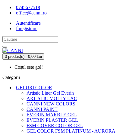
0745677518
office@canni.ro
Autentificare
Înregistrare
0 produs(e) - 0,00 Lei
Coșul este gol!
Categorii
GELURI COLOR
Artistic Liner Gel Everin
ARTISTIC MOLLY LAC
CANNI NEW COLORS
CANNI PAINT
EVERIN MARBLE GEL
EVERIN PLASTER GEL
FSM COVER COLOR GEL
GEL COLOR FSM PLATINUM - AURORA