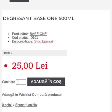
DEGRESANT BASE ONE 500ML
Producător:
BASE ONE
Cod produs:
D101
Disponibilitate:
Stoc Epuizat
153
S
25,00 Lei
ADAUGĂ ÎN COŞ
Cantitate
Adaugă in Wishlist
Compară produsul
0 opinii
/
Spune-ţi opinia