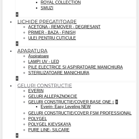
ROYAL COLLECTION
SMUZI
+
LICHIDE PREGATITOARE
ACETONA - REMOVER - DEGRESANT
PRIMER - BAZA - FINISH
ULEI PENTRU CUTICULE
+
APARATURA
Aspiratoare
LAMPI UV - LED
PILE ELECTRICE SI ASPIRATOARE MANICHIURA
STERILIZATOARE MANICHIURA
+
GELURI CONSTRUCTIE
EVERIN
GELURI ALLEPAZNOKCIE
GELURI CONSTRUCTIE/COVER BASE ONE
+
Everin- Easy Leveling NEW
GELURI CONSTRUCTIE/COVER FSM PROFESSIONAL
POLYGEL
POLYGEL KIEVSKAYA
PURE LINE- SILCARE
+