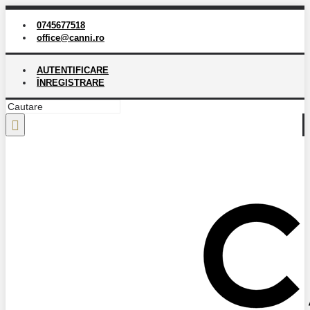
0745677518
office@canni.ro
AUTENTIFICARE
ÎNREGISTRARE