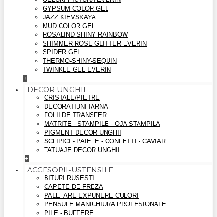
GYPSUM COLOR GEL
JAZZ KIEVSKAYA
MUD COLOR GEL
ROSALIND SHINY RAINBOW
SHIMMER ROSE GLITTER EVERIN
SPIDER GEL
THERMO-SHINY-SEQUIN
TWINKLE GEL EVERIN
+
DECOR UNGHII
CRISTALE/PIETRE
DECORATIUNI IARNA
FOLII DE TRANSFER
MATRITE - STAMPILE - OJA STAMPILA
PIGMENT DECOR UNGHII
SCLIPICI - PAIETE - CONFETTI - CAVIAR
TATUAJE DECOR UNGHII
+
ACCESORII-USTENSILE
BITURI RUSESTI
CAPETE DE FREZA
PALETARE-EXPUNERE CULORI
PENSULE MANICHIURA PROFESIONALE
PILE - BUFFERE