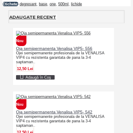
Etichete:
degresant
,
base
,
one
,
500ml
,
lichide
ADAUGATE RECENT
Nou
Oja semipermanenta Venalisa VIP5- 556
Ojei semipermanente profesionala de la VENALISA
VIP4 cu rezistenta garantata de pana la 3-4
saptaman..
12,50 Lei
Adaugă în Coş
Nou
Oja semipermanenta Venalisa VIP5- 542
Ojei semipermanente profesionala de la VENALISA
VIP4 cu rezistenta garantata de pana la 3-4
saptaman..
12,50 Lei