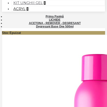
KIT UNGHII GEL
+
ACRYL
+
Prima Pagină
LICHIDE
ACETONA - REMOVER - DEGRESANT
Degresant Base One 500ml
Stoc Epuizat