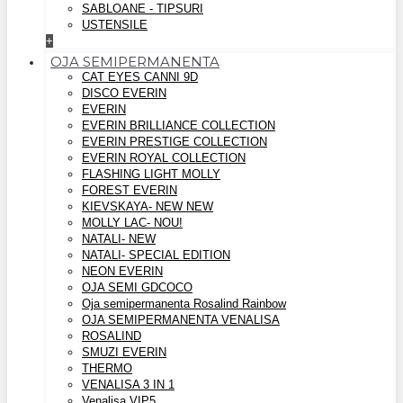
SABLOANE - TIPSURI
USTENSILE
+
OJA SEMIPERMANENTA
CAT EYES CANNI 9D
DISCO EVERIN
EVERIN
EVERIN BRILLIANCE COLLECTION
EVERIN PRESTIGE COLLECTION
EVERIN ROYAL COLLECTION
FLASHING LIGHT MOLLY
FOREST EVERIN
KIEVSKAYA- NEW NEW
MOLLY LAC- NOU!
NATALI- NEW
NATALI- SPECIAL EDITION
NEON EVERIN
OJA SEMI GDCOCO
Oja semipermanenta Rosalind Rainbow
OJA SEMIPERMANENTA VENALISA
ROSALIND
SMUZI EVERIN
THERMO
VENALISA 3 IN 1
Venalisa VIP5