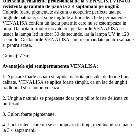
Ojei semipermanente
profesionala de la VENALISA VIP4 cu
rezistenta garantata de pana la 3-4 saptamani pe unghii!
Culorile foarte pigmentate asigura o acoperire perfecta atat pe
unghiile naturale, cat si pe unghiile artificiale. Ojele permanente
VENALISA confera un luciu puternic care nu se estompeaza in
timp. Datorita formulei inovatoare, gel lacurile VENALISA se
usuca la lampa led in doar 30 de secunde, iar la lampa UV in 120
secunde. Gel lacurile VENALISA sunt recomandate pentru saloane
si pentru acasa.
Gramaj: 7.3ml.
Avantajele ojei semipermanenta VENALISA:
1. Aplicare foarte usoara si rapida: datorita pensulei de foarte buna
calitate, VENALISA se aplica foarte simplu, ca un lac de unghii
traditional si se autoniveleaza.
2. Unghia naturala se pregateste doar prin pilire foarte delicata cu
buffer-ul.
3. Culori foarte pigmentate.
4. Luciu intens care nu se estompeaza in timp, mentinandu-se pana
la 3-4 saptamani.