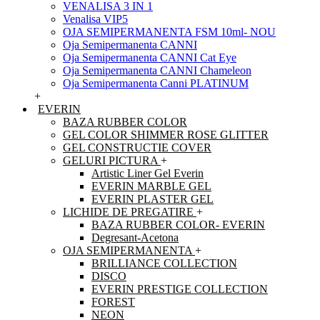
VENALISA 3 IN 1
Venalisa VIP5
OJA SEMIPERMANENTA FSM 10ml- NOU
Oja Semipermanenta CANNI
Oja Semipermanenta CANNI Cat Eye
Oja Semipermanenta CANNI Chameleon
Oja Semipermanenta Canni PLATINUM
+
EVERIN
BAZA RUBBER COLOR
GEL COLOR SHIMMER ROSE GLITTER
GEL CONSTRUCTIE COVER
GELURI PICTURA
+
Artistic Liner Gel Everin
EVERIN MARBLE GEL
EVERIN PLASTER GEL
LICHIDE DE PREGATIRE
+
BAZA RUBBER COLOR- EVERIN
Degresant-Acetona
OJA SEMIPERMANENTA
+
BRILLIANCE COLLECTION
DISCO
EVERIN PRESTIGE COLLECTION
FOREST
NEON