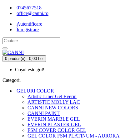
0745677518
office@canni.ro
Autentificare
Înregistrare
0 produs(e) - 0,00 Lei
Coșul este gol!
Categorii
GELURI COLOR
Artistic Liner Gel Everin
ARTISTIC MOLLY LAC
CANNI NEW COLORS
CANNI PAINT
EVERIN MARBLE GEL
EVERIN PLASTER GEL
FSM COVER COLOR GEL
GEL COLOR FSM PLATINUM - AURORA