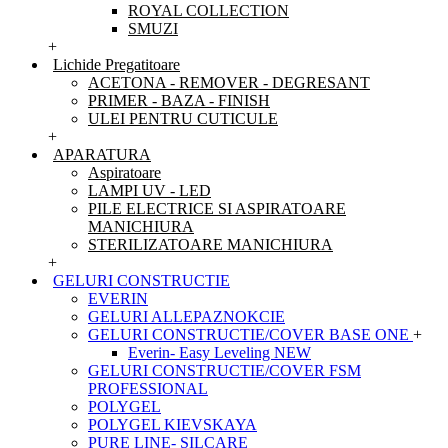
ROYAL COLLECTION
SMUZI
+
Lichide Pregatitoare
ACETONA - REMOVER - DEGRESANT
PRIMER - BAZA - FINISH
ULEI PENTRU CUTICULE
+
APARATURA
Aspiratoare
LAMPI UV - LED
PILE ELECTRICE SI ASPIRATOARE
MANICHIURA
STERILIZATOARE MANICHIURA
+
GELURI CONSTRUCTIE
EVERIN
GELURI ALLEPAZNOKCIE
GELURI CONSTRUCTIE/COVER BASE ONE
+
Everin- Easy Leveling NEW
GELURI CONSTRUCTIE/COVER FSM
PROFESSIONAL
POLYGEL
POLYGEL KIEVSKAYA
PURE LINE- SILCARE