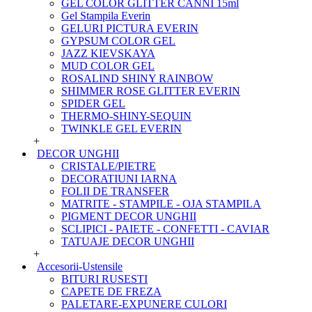
GEL COLOR GLITTER CANNI 15ml
Gel Stampila Everin
GELURI PICTURA EVERIN
GYPSUM COLOR GEL
JAZZ KIEVSKAYA
MUD COLOR GEL
ROSALIND SHINY RAINBOW
SHIMMER ROSE GLITTER EVERIN
SPIDER GEL
THERMO-SHINY-SEQUIN
TWINKLE GEL EVERIN
+
DECOR UNGHII
CRISTALE/PIETRE
DECORATIUNI IARNA
FOLII DE TRANSFER
MATRITE - STAMPILE - OJA STAMPILA
PIGMENT DECOR UNGHII
SCLIPICI - PAIETE - CONFETTI - CAVIAR
TATUAJE DECOR UNGHII
+
Accesorii-Ustensile
BITURI RUSESTI
CAPETE DE FREZA
PALETARE-EXPUNERE CULORI