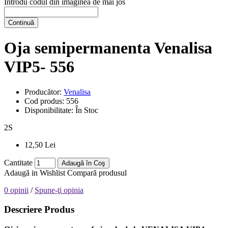
Introdu codul din imaginea de mai jos
Continuă
Oja semipermanenta Venalisa
VIP5- 556
Producător:
Venalisa
Cod produs:
556
Disponibilitate:
În Stoc
2
S
12,50 Lei
Cantitate
Adaugă în Coş
Adaugă in Wishlist
Compară produsul
0 opinii
/
Spune-ţi opinia
Descriere Produs