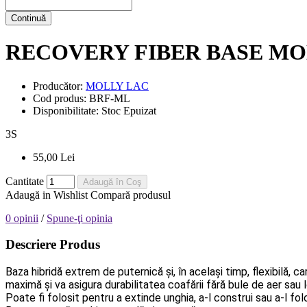
Continuă
RECOVERY FIBER BASE MO
Producător:
MOLLY LAC
Cod produs:
BRF-ML
Disponibilitate:
Stoc Epuizat
3
S
55,00 Lei
Cantitate
Adaugă în Coş
Adaugă in Wishlist
Compară produsul
0 opinii
/
Spune-ţi opinia
Descriere Produs
Baza hibridă extrem de puternică și, în același timp, flexibilă, 
maximă și va asigura durabilitatea coafării fără bule de aer sau lo
Poate fi folosit pentru a extinde unghia, a-l construi sau a-l fo