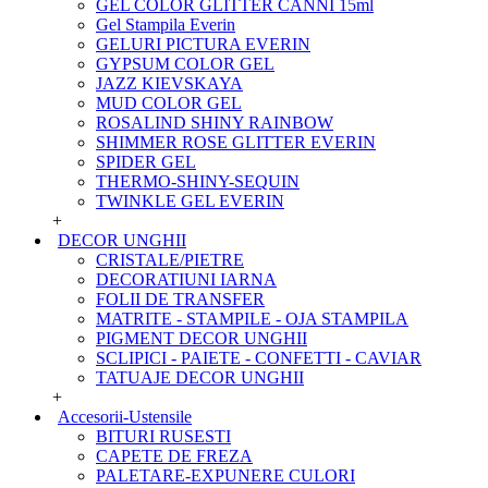
GEL COLOR GLITTER CANNI 15ml
Gel Stampila Everin
GELURI PICTURA EVERIN
GYPSUM COLOR GEL
JAZZ KIEVSKAYA
MUD COLOR GEL
ROSALIND SHINY RAINBOW
SHIMMER ROSE GLITTER EVERIN
SPIDER GEL
THERMO-SHINY-SEQUIN
TWINKLE GEL EVERIN
+
DECOR UNGHII
CRISTALE/PIETRE
DECORATIUNI IARNA
FOLII DE TRANSFER
MATRITE - STAMPILE - OJA STAMPILA
PIGMENT DECOR UNGHII
SCLIPICI - PAIETE - CONFETTI - CAVIAR
TATUAJE DECOR UNGHII
+
Accesorii-Ustensile
BITURI RUSESTI
CAPETE DE FREZA
PALETARE-EXPUNERE CULORI