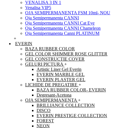
VENALISA 3 IN 1
Venalisa VIP5
OJA SEMIPERMANENTA FSM 10ml- NOU
Oja Semipermanenta CANNI
Oja Semipermanenta CANNI Cat Eye
Oja Semipermanenta CANNI Chameleon
Oja Semipermanenta Canni PLATINUM
+
EVERIN
BAZA RUBBER COLOR
GEL COLOR SHIMMER ROSE GLITTER
GEL CONSTRUCTIE COVER
GELURI PICTURA
+
Artistic Liner Gel Everin
EVERIN MARBLE GEL
EVERIN PLASTER GEL
LICHIDE DE PREGATIRE
+
BAZA RUBBER COLOR- EVERIN
Degresant-Acetona
OJA SEMIPERMANENTA
+
BRILLIANCE COLLECTION
DISCO
EVERIN PRESTIGE COLLECTION
FOREST
NEON