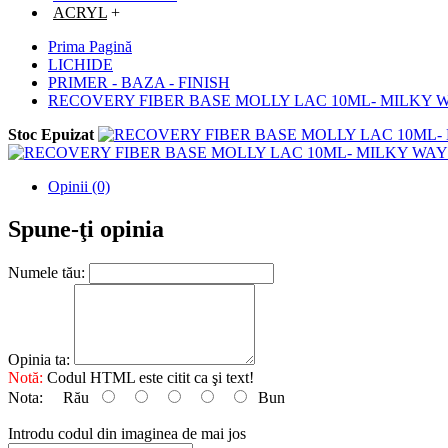
ACRYL
+
Prima Pagină
LICHIDE
PRIMER - BAZA - FINISH
RECOVERY FIBER BASE MOLLY LAC 10ML- MILKY 
Stoc Epuizat
Opinii (0)
Spune-ţi opinia
Numele tău:
Opinia ta:
Notă:
Codul HTML este citit ca şi text!
Nota:
Rău
Bun
Introdu codul din imaginea de mai jos