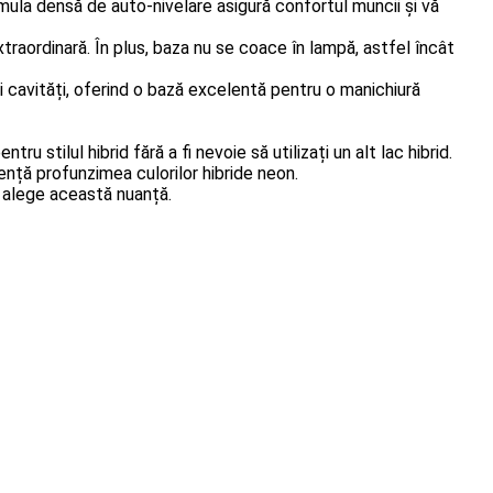
ula densă de auto-nivelare asigură confortul muncii și vă
xtraordinară.
În plus, baza nu se coace în lampă, astfel încât
 cavități, oferind o bază excelentă pentru o manichiură
stilul hibrid fără a fi nevoie să utilizați un alt lac hibrid.
nță profunzimea culorilor hibride neon.
, alege această nuanță.