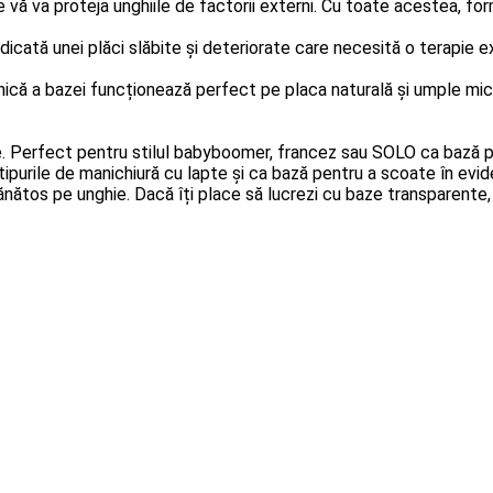
vă va proteja unghiile de factorii externi.
Cu toate acestea, form
dicată unei plăci slăbite și deteriorate care necesită o terapie e
ică a bazei funcționează perfect pe placa naturală și umple mici
e.
Perfect pentru stilul babyboomer, francez sau SOLO ca bază pentru 
urile de manichiură cu lapte și ca bază pentru a scoate în evide
sănătos pe unghie.
Dacă îți place să lucrezi cu baze transparente