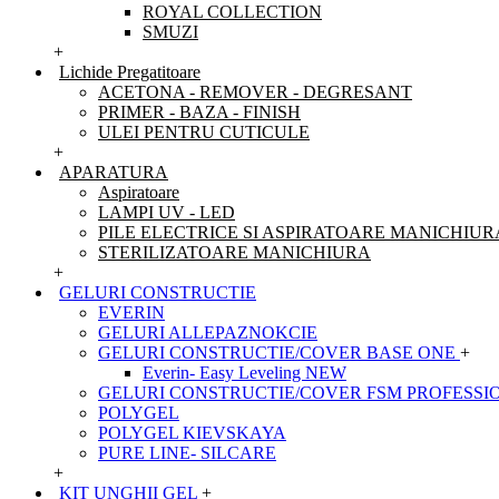
ROYAL COLLECTION
SMUZI
+
Lichide Pregatitoare
ACETONA - REMOVER - DEGRESANT
PRIMER - BAZA - FINISH
ULEI PENTRU CUTICULE
+
APARATURA
Aspiratoare
LAMPI UV - LED
PILE ELECTRICE SI ASPIRATOARE MANICHIUR
STERILIZATOARE MANICHIURA
+
GELURI CONSTRUCTIE
EVERIN
GELURI ALLEPAZNOKCIE
GELURI CONSTRUCTIE/COVER BASE ONE
+
Everin- Easy Leveling NEW
GELURI CONSTRUCTIE/COVER FSM PROFESSI
POLYGEL
POLYGEL KIEVSKAYA
PURE LINE- SILCARE
+
KIT UNGHII GEL
+