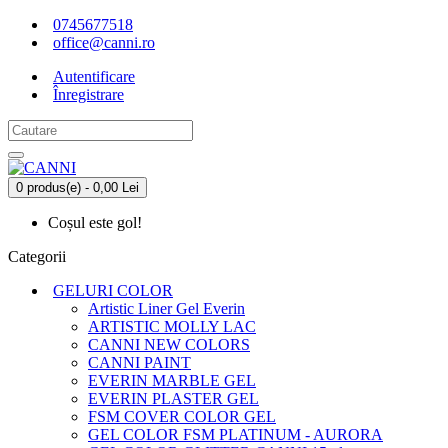
0745677518
office@canni.ro
Autentificare
Înregistrare
0 produs(e) - 0,00 Lei
Coșul este gol!
Categorii
GELURI COLOR
Artistic Liner Gel Everin
ARTISTIC MOLLY LAC
CANNI NEW COLORS
CANNI PAINT
EVERIN MARBLE GEL
EVERIN PLASTER GEL
FSM COVER COLOR GEL
GEL COLOR FSM PLATINUM - AURORA