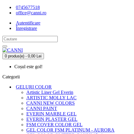
0745677518
office@canni.ro
Autentificare
Înregistrare
0 produs(e) - 0,00 Lei
Coșul este gol!
Categorii
GELURI COLOR
Artistic Liner Gel Everin
ARTISTIC MOLLY LAC
CANNI NEW COLORS
CANNI PAINT
EVERIN MARBLE GEL
EVERIN PLASTER GEL
FSM COVER COLOR GEL
GEL COLOR FSM PLATINUM - AURORA