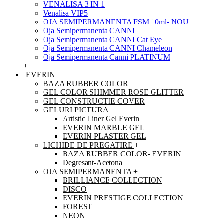
VENALISA 3 IN 1
Venalisa VIP5
OJA SEMIPERMANENTA FSM 10ml- NOU
Oja Semipermanenta CANNI
Oja Semipermanenta CANNI Cat Eye
Oja Semipermanenta CANNI Chameleon
Oja Semipermanenta Canni PLATINUM
+
EVERIN
BAZA RUBBER COLOR
GEL COLOR SHIMMER ROSE GLITTER
GEL CONSTRUCTIE COVER
GELURI PICTURA
+
Artistic Liner Gel Everin
EVERIN MARBLE GEL
EVERIN PLASTER GEL
LICHIDE DE PREGATIRE
+
BAZA RUBBER COLOR- EVERIN
Degresant-Acetona
OJA SEMIPERMANENTA
+
BRILLIANCE COLLECTION
DISCO
EVERIN PRESTIGE COLLECTION
FOREST
NEON