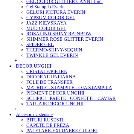
GEL COLOR GLITTER CANNI 15ml
Gel Stampila Everin
GELURI PICTURA EVERIN
GYPSUM COLOR GEL
JAZZ KIEVSKAYA
MUD COLOR GEL
ROSALIND SHINY RAINBOW
SHIMMER ROSE GLITTER EVERIN
SPIDER GEL
THERMO-SHINY-SEQUIN
TWINKLE GEL EVERIN
+
DECOR UNGHII
CRISTALE/PIETRE
DECORATIUNI IARNA
FOLII DE TRANSFER
MATRITE - STAMPILE - OJA STAMPILA
PIGMENT DECOR UNGHII
SCLIPICI - PAIETE - CONFETTI - CAVIAR
TATUAJE DECOR UNGHII
+
Accesorii-Ustensile
BITURI RUSESTI
CAPETE DE FREZA
PALETARE-EXPUNERE CULORI