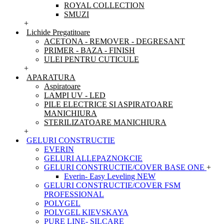
ROYAL COLLECTION
SMUZI
+
Lichide Pregatitoare
ACETONA - REMOVER - DEGRESANT
PRIMER - BAZA - FINISH
ULEI PENTRU CUTICULE
+
APARATURA
Aspiratoare
LAMPI UV - LED
PILE ELECTRICE SI ASPIRATOARE
MANICHIURA
STERILIZATOARE MANICHIURA
+
GELURI CONSTRUCTIE
EVERIN
GELURI ALLEPAZNOKCIE
GELURI CONSTRUCTIE/COVER BASE ONE
+
Everin- Easy Leveling NEW
GELURI CONSTRUCTIE/COVER FSM
PROFESSIONAL
POLYGEL
POLYGEL KIEVSKAYA
PURE LINE- SILCARE