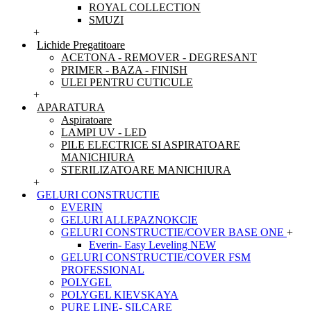
ROYAL COLLECTION
SMUZI
+
Lichide Pregatitoare
ACETONA - REMOVER - DEGRESANT
PRIMER - BAZA - FINISH
ULEI PENTRU CUTICULE
+
APARATURA
Aspiratoare
LAMPI UV - LED
PILE ELECTRICE SI ASPIRATOARE
MANICHIURA
STERILIZATOARE MANICHIURA
+
GELURI CONSTRUCTIE
EVERIN
GELURI ALLEPAZNOKCIE
GELURI CONSTRUCTIE/COVER BASE ONE
+
Everin- Easy Leveling NEW
GELURI CONSTRUCTIE/COVER FSM
PROFESSIONAL
POLYGEL
POLYGEL KIEVSKAYA
PURE LINE- SILCARE