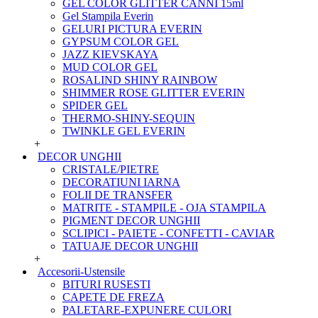
GEL COLOR GLITTER CANNI 15ml
Gel Stampila Everin
GELURI PICTURA EVERIN
GYPSUM COLOR GEL
JAZZ KIEVSKAYA
MUD COLOR GEL
ROSALIND SHINY RAINBOW
SHIMMER ROSE GLITTER EVERIN
SPIDER GEL
THERMO-SHINY-SEQUIN
TWINKLE GEL EVERIN
+
DECOR UNGHII
CRISTALE/PIETRE
DECORATIUNI IARNA
FOLII DE TRANSFER
MATRITE - STAMPILE - OJA STAMPILA
PIGMENT DECOR UNGHII
SCLIPICI - PAIETE - CONFETTI - CAVIAR
TATUAJE DECOR UNGHII
+
Accesorii-Ustensile
BITURI RUSESTI
CAPETE DE FREZA
PALETARE-EXPUNERE CULORI