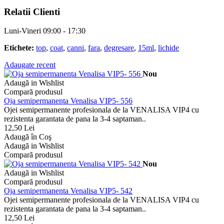
Relatii Clienti
Luni-Vineri 09:00 - 17:30
Etichete:
top
,
coat
,
canni
,
fara
,
degresare
,
15ml
,
lichide
Adaugate recent
Nou
Adaugă in Wishlist
Compară produsul
Oja semipermanenta Venalisa VIP5- 556
Ojei semipermanente profesionala de la VENALISA VIP4 cu
rezistenta garantata de pana la 3-4 saptaman..
12,50 Lei
Adaugă în Coş
Adaugă in Wishlist
Compară produsul
Nou
Adaugă in Wishlist
Compară produsul
Oja semipermanenta Venalisa VIP5- 542
Ojei semipermanente profesionala de la VENALISA VIP4 cu
rezistenta garantata de pana la 3-4 saptaman..
12,50 Lei