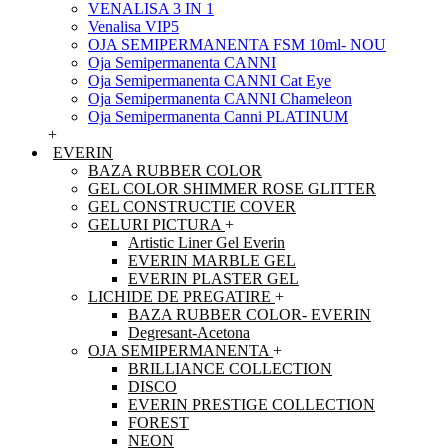
VENALISA 3 IN 1
Venalisa VIP5
OJA SEMIPERMANENTA FSM 10ml- NOU
Oja Semipermanenta CANNI
Oja Semipermanenta CANNI Cat Eye
Oja Semipermanenta CANNI Chameleon
Oja Semipermanenta Canni PLATINUM
+
EVERIN
BAZA RUBBER COLOR
GEL COLOR SHIMMER ROSE GLITTER
GEL CONSTRUCTIE COVER
GELURI PICTURA
+
Artistic Liner Gel Everin
EVERIN MARBLE GEL
EVERIN PLASTER GEL
LICHIDE DE PREGATIRE
+
BAZA RUBBER COLOR- EVERIN
Degresant-Acetona
OJA SEMIPERMANENTA
+
BRILLIANCE COLLECTION
DISCO
EVERIN PRESTIGE COLLECTION
FOREST
NEON