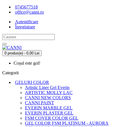
0745677518
office@canni.ro
Autentificare
Înregistrare
0 produs(e) - 0,00 Lei
Coșul este gol!
Categorii
GELURI COLOR
Artistic Liner Gel Everin
ARTISTIC MOLLY LAC
CANNI NEW COLORS
CANNI PAINT
EVERIN MARBLE GEL
EVERIN PLASTER GEL
FSM COVER COLOR GEL
GEL COLOR FSM PLATINUM - AURORA