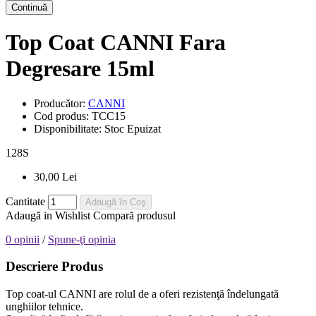
Continuă
Top Coat CANNI Fara
Degresare 15ml
Producător:
CANNI
Cod produs:
TCC15
Disponibilitate:
Stoc Epuizat
128
S
30,00 Lei
Cantitate
Adaugă în Coş
Adaugă in Wishlist
Compară produsul
0 opinii
/
Spune-ţi opinia
Descriere Produs
Top coat-ul CANNI are rolul de a oferi rezistenţă îndelungată
unghiilor tehnice.