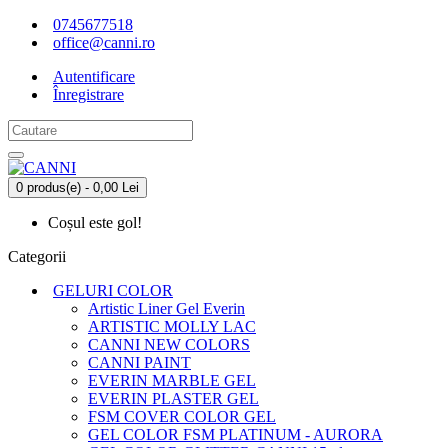
0745677518
office@canni.ro
Autentificare
Înregistrare
0 produs(e) - 0,00 Lei
Coșul este gol!
Categorii
GELURI COLOR
Artistic Liner Gel Everin
ARTISTIC MOLLY LAC
CANNI NEW COLORS
CANNI PAINT
EVERIN MARBLE GEL
EVERIN PLASTER GEL
FSM COVER COLOR GEL
GEL COLOR FSM PLATINUM - AURORA