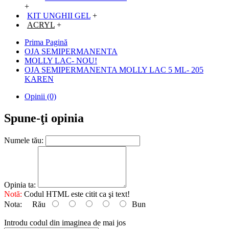
+
KIT UNGHII GEL
+
ACRYL
+
Prima Pagină
OJA SEMIPERMANENTA
MOLLY LAC- NOU!
OJA SEMIPERMANENTA MOLLY LAC 5 ML- 205
KAREN
Opinii (0)
Spune-ţi opinia
Numele tău:
Opinia ta:
Notă:
Codul HTML este citit ca şi text!
Nota:
Rău
Bun
Introdu codul din imaginea de mai jos