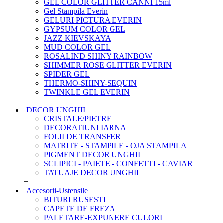
GEL COLOR GLITTER CANNI 15ml
Gel Stampila Everin
GELURI PICTURA EVERIN
GYPSUM COLOR GEL
JAZZ KIEVSKAYA
MUD COLOR GEL
ROSALIND SHINY RAINBOW
SHIMMER ROSE GLITTER EVERIN
SPIDER GEL
THERMO-SHINY-SEQUIN
TWINKLE GEL EVERIN
+
DECOR UNGHII
CRISTALE/PIETRE
DECORATIUNI IARNA
FOLII DE TRANSFER
MATRITE - STAMPILE - OJA STAMPILA
PIGMENT DECOR UNGHII
SCLIPICI - PAIETE - CONFETTI - CAVIAR
TATUAJE DECOR UNGHII
+
Accesorii-Ustensile
BITURI RUSESTI
CAPETE DE FREZA
PALETARE-EXPUNERE CULORI