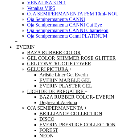
VENALISA 3 IN 1
Venalisa VIP5
OJA SEMIPERMANENTA FSM 10ml- NOU
Oja Semipermanenta CANNI
Oja Semipermanenta CANNI Cat Eye
Oja Semipermanenta CANNI Chameleon
Oja Semipermanenta Canni PLATINUM
+
EVERIN
BAZA RUBBER COLOR
GEL COLOR SHIMMER ROSE GLITTER
GEL CONSTRUCTIE COVER
GELURI PICTURA
+
Artistic Liner Gel Everin
EVERIN MARBLE GEL
EVERIN PLASTER GEL
LICHIDE DE PREGATIRE
+
BAZA RUBBER COLOR- EVERIN
Degresant-Acetona
OJA SEMIPERMANENTA
+
BRILLIANCE COLLECTION
DISCO
EVERIN PRESTIGE COLLECTION
FOREST
NEON