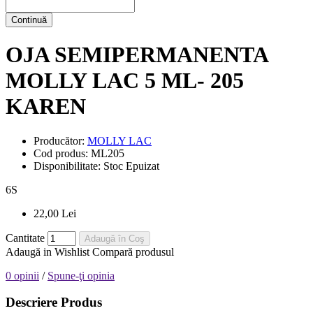
Continuă
OJA SEMIPERMANENTA
MOLLY LAC 5 ML- 205
KAREN
Producător:
MOLLY LAC
Cod produs:
ML205
Disponibilitate:
Stoc Epuizat
6
S
22,00 Lei
Cantitate
Adaugă în Coş
Adaugă in Wishlist
Compară produsul
0 opinii
/
Spune-ţi opinia
Descriere Produs