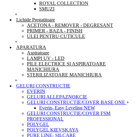
ROYAL COLLECTION
SMUZI
+
Lichide Pregatitoare
ACETONA - REMOVER - DEGRESANT
PRIMER - BAZA - FINISH
ULEI PENTRU CUTICULE
+
APARATURA
Aspiratoare
LAMPI UV - LED
PILE ELECTRICE SI ASPIRATOARE
MANICHIURA
STERILIZATOARE MANICHIURA
+
GELURI CONSTRUCTIE
EVERIN
GELURI ALLEPAZNOKCIE
GELURI CONSTRUCTIE/COVER BASE ONE
+
Everin- Easy Leveling NEW
GELURI CONSTRUCTIE/COVER FSM
PROFESSIONAL
POLYGEL
POLYGEL KIEVSKAYA
PURE LINE- SILCARE