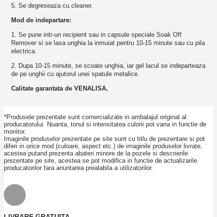
5. Se degreseaza cu cleaner.
Mod de indepartare:
1. Se pune intr-un recipient sau in capsule speciale Soak Off
Remover si se lasa unghia la inmuiat pentru 10-15 minute sau cu pila
electrica.
2. Dupa 10-15 minute, se scoate unghia, iar gel lacul se indeparteaza
de pe unghii cu ajutorul unei spatule metalice.
Calitate garantata de VENALISA.
*Produsele prezentate sunt comercializate in ambalajul original al
producatorului. Nuanta, tonul si intensitatea culorii pot varia in functie de
monitor.
Imaginile produselor prezentate pe site sunt cu titlu de prezentare si pot
diferi in orice mod (culoare, aspect etc.) de imaginile produselor livrate,
acestea putand prezenta abateri minore de la pozele si descrierile
prezentate pe site, acestea se pot modifica in functie de actualizarile
producatorilor fara anuntarea prealabila a utilizatorilor.
LIVRARE GRATUITA