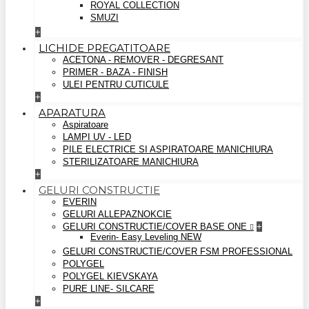
ROYAL COLLECTION
SMUZI
+
LICHIDE PREGATITOARE
ACETONA - REMOVER - DEGRESANT
PRIMER - BAZA - FINISH
ULEI PENTRU CUTICULE
+
APARATURA
Aspiratoare
LAMPI UV - LED
PILE ELECTRICE SI ASPIRATOARE MANICHIURA
STERILIZATOARE MANICHIURA
+
GELURI CONSTRUCTIE
EVERIN
GELURI ALLEPAZNOKCIE
GELURI CONSTRUCTIE/COVER BASE ONE
+
Everin- Easy Leveling NEW
GELURI CONSTRUCTIE/COVER FSM PROFESSIONAL
POLYGEL
POLYGEL KIEVSKAYA
PURE LINE- SILCARE
+