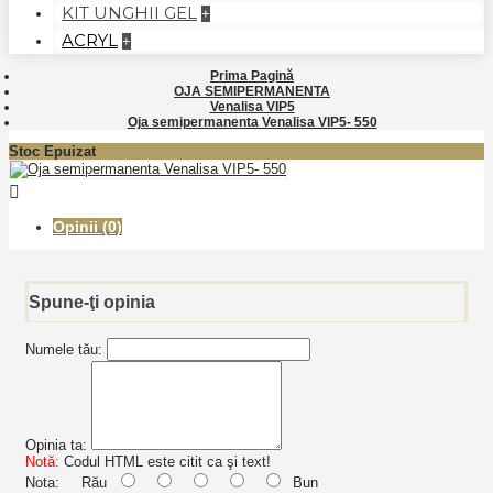
KIT UNGHII GEL
+
ACRYL
+
Prima Pagină
OJA SEMIPERMANENTA
Venalisa VIP5
Oja semipermanenta Venalisa VIP5- 550
Stoc Epuizat
Opinii (0)
Spune-ţi opinia
Numele tău:
Opinia ta:
Notă:
Codul HTML este citit ca şi text!
Nota:
Rău
Bun