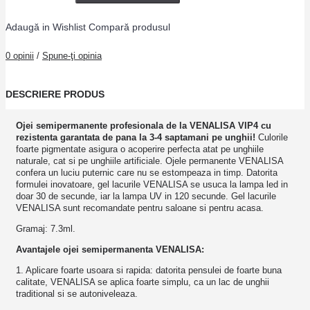
Adaugă in Wishlist
Compară produsul
0 opinii
/
Spune-ţi opinia
DESCRIERE PRODUS
Ojei semipermanente
profesionala de la VENALISA VIP4 cu
rezistenta garantata de pana la 3-4 saptamani pe unghii!
Culorile
foarte pigmentate asigura o acoperire perfecta atat pe unghiile
naturale, cat si pe unghiile artificiale. Ojele permanente VENALISA
confera un luciu puternic care nu se estompeaza in timp. Datorita
formulei inovatoare, gel lacurile VENALISA se usuca la lampa led in
doar 30 de secunde, iar la lampa UV in 120 secunde. Gel lacurile
VENALISA sunt recomandate pentru saloane si pentru acasa.
Gramaj: 7.3ml.
Avantajele ojei semipermanenta VENALISA:
1. Aplicare foarte usoara si rapida: datorita pensulei de foarte buna
calitate, VENALISA se aplica foarte simplu, ca un lac de unghii
traditional si se autoniveleaza.