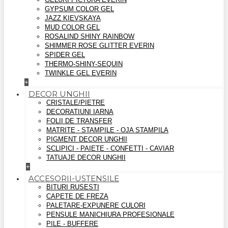
GYPSUM COLOR GEL
JAZZ KIEVSKAYA
MUD COLOR GEL
ROSALIND SHINY RAINBOW
SHIMMER ROSE GLITTER EVERIN
SPIDER GEL
THERMO-SHINY-SEQUIN
TWINKLE GEL EVERIN
+
DECOR UNGHII
CRISTALE/PIETRE
DECORATIUNI IARNA
FOLII DE TRANSFER
MATRITE - STAMPILE - OJA STAMPILA
PIGMENT DECOR UNGHII
SCLIPICI - PAIETE - CONFETTI - CAVIAR
TATUAJE DECOR UNGHII
+
ACCESORII-USTENSILE
BITURI RUSESTI
CAPETE DE FREZA
PALETARE-EXPUNERE CULORI
PENSULE MANICHIURA PROFESIONALE
PILE - BUFFERE