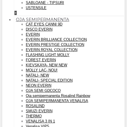
SABLOANE - TIPSURI
USTENSILE
+
OJA SEMIPERMANENTA
CAT EYES CANNI 9D
DISCO EVERIN
EVERIN
EVERIN BRILLIANCE COLLECTION
EVERIN PRESTIGE COLLECTION
EVERIN ROYAL COLLECTION
FLASHING LIGHT MOLLY
FOREST EVERIN
KIEVSKAYA- NEW NEW
MOLLY LAC- NOU!
NATALI- NEW
NATALI- SPECIAL EDITION
NEON EVERIN
OJA SEMI GDCOCO
Oja semipermanenta Rosalind Rainbow
OJA SEMIPERMANENTA VENALISA
ROSALIND
SMUZI EVERIN
THERMO
VENALISA 3 IN 1
Venalisa VIP5