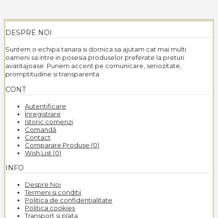
DESPRE NOI
Suntem o echipa tanara si dornica sa ajutam cat mai multi
oameni sa intre in posesia produselor preferate la preturi
avantajoase. Punem accent pe comunicare, seriozitate,
promptitudine si transparenta.
CONT
Autentificare
Înregistrare
Istoric comenzi
Comandă
Contact
Comparare Produse (
0
)
Wish List (
0
)
INFO
Despre Noi
Termeni si conditii
Politica de confidentialitate
Politica cookies
Transport si plata