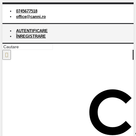
0745677518
office@canni.ro
AUTENTIFICARE
ÎNREGISTRARE