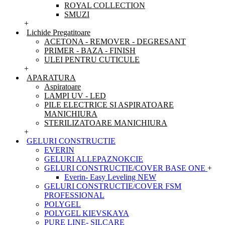
ROYAL COLLECTION
SMUZI
+
Lichide Pregatitoare
ACETONA - REMOVER - DEGRESANT
PRIMER - BAZA - FINISH
ULEI PENTRU CUTICULE
+
APARATURA
Aspiratoare
LAMPI UV - LED
PILE ELECTRICE SI ASPIRATOARE
MANICHIURA
STERILIZATOARE MANICHIURA
+
GELURI CONSTRUCTIE
EVERIN
GELURI ALLEPAZNOKCIE
GELURI CONSTRUCTIE/COVER BASE ONE
+
Everin- Easy Leveling NEW
GELURI CONSTRUCTIE/COVER FSM
PROFESSIONAL
POLYGEL
POLYGEL KIEVSKAYA
PURE LINE- SILCARE