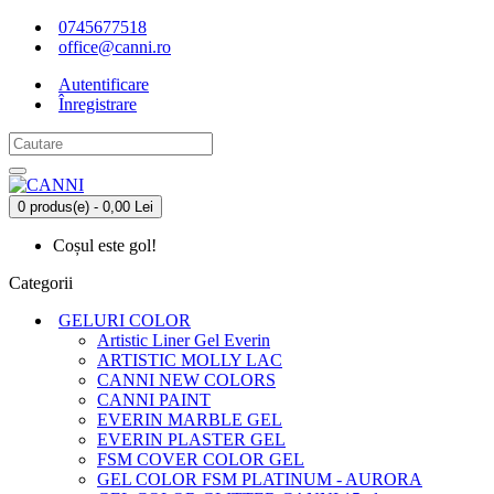
0745677518
office@canni.ro
Autentificare
Înregistrare
0 produs(e) - 0,00 Lei
Coșul este gol!
Categorii
GELURI COLOR
Artistic Liner Gel Everin
ARTISTIC MOLLY LAC
CANNI NEW COLORS
CANNI PAINT
EVERIN MARBLE GEL
EVERIN PLASTER GEL
FSM COVER COLOR GEL
GEL COLOR FSM PLATINUM - AURORA