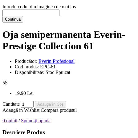
Introdu codul din imaginea de mai jos
Continuă
Oja semipermanenta Everin-
Prestige Collection 61
Producător:
Everin Profesional
Cod produs:
EPC-61
Disponibilitate:
Stoc Epuizat
5
S
19,90 Lei
Cantitate
Adaugă în Coş
Adaugă in Wishlist
Compară produsul
0 opinii
/
Spune-ţi opinia
Descriere Produs