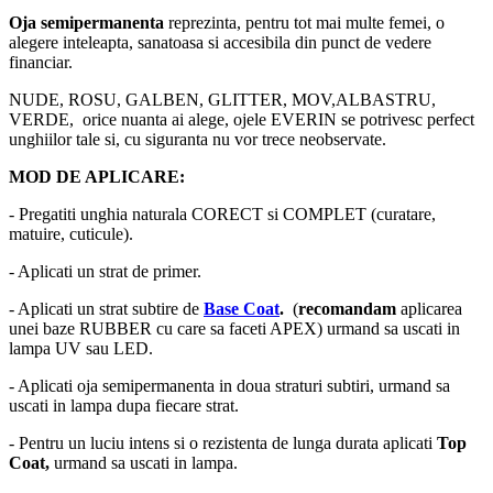
Oja semipermanenta
reprezinta, pentru tot mai multe femei, o
alegere inteleapta, sanatoasa si accesibila din punct de vedere
financiar.
NUDE, ROSU, GALBEN, GLITTER, MOV,ALBASTRU,
VERDE, orice nuanta ai alege, ojele EVERIN se potrivesc perfect
unghiilor tale si, cu siguranta nu vor trece neobservate.
MOD DE APLICARE:
- Pregatiti unghia naturala CORECT si COMPLET (curatare,
matuire, cuticule).
- Aplicati un strat de primer.
- Aplicati un strat subtire de
Base Coat
.
(
recomandam
aplicarea
unei baze RUBBER cu care sa faceti APEX) urmand sa uscati in
lampa UV sau LED.
- Aplicati oja semipermanenta in doua straturi subtiri, urmand sa
uscati in lampa dupa fiecare strat.
- Pentru un luciu intens si o rezistenta de lunga durata aplicati
Top
Coat,
urmand sa uscati in lampa.