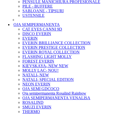
PENSULE MANICHIURA PROFESIONALE
PILE - BUFFERE
SABLOANE - TIPSURI
USTENSILE
+
OJA SEMIPERMANENTA
CAT EYES CANNI 9D
DISCO EVERIN
EVERIN
EVERIN BRILLIANCE COLLECTION
EVERIN PRESTIGE COLLECTION
EVERIN ROYAL COLLECTION
FLASHING LIGHT MOLLY
FOREST EVERIN
KIEVSKAYA- NEW NEW
MOLLY LAC- NOU!
NATALI- NEW
NATALI- SPECIAL EDITION
NEON EVERIN
OJA SEMI GDCOCO
Oja semipermanenta Rosalind Rainbow
OJA SEMIPERMANENTA VENALISA
ROSALIND
SMUZI EVERIN
THERMO