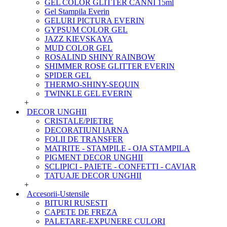
GEL COLOR GLITTER CANNI 15ml
Gel Stampila Everin
GELURI PICTURA EVERIN
GYPSUM COLOR GEL
JAZZ KIEVSKAYA
MUD COLOR GEL
ROSALIND SHINY RAINBOW
SHIMMER ROSE GLITTER EVERIN
SPIDER GEL
THERMO-SHINY-SEQUIN
TWINKLE GEL EVERIN
+
DECOR UNGHII
CRISTALE/PIETRE
DECORATIUNI IARNA
FOLII DE TRANSFER
MATRITE - STAMPILE - OJA STAMPILA
PIGMENT DECOR UNGHII
SCLIPICI - PAIETE - CONFETTI - CAVIAR
TATUAJE DECOR UNGHII
+
Accesorii-Ustensile
BITURI RUSESTI
CAPETE DE FREZA
PALETARE-EXPUNERE CULORI