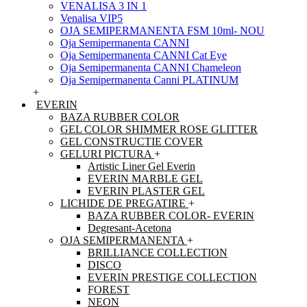
VENALISA 3 IN 1
Venalisa VIP5
OJA SEMIPERMANENTA FSM 10ml- NOU
Oja Semipermanenta CANNI
Oja Semipermanenta CANNI Cat Eye
Oja Semipermanenta CANNI Chameleon
Oja Semipermanenta Canni PLATINUM
+
EVERIN
BAZA RUBBER COLOR
GEL COLOR SHIMMER ROSE GLITTER
GEL CONSTRUCTIE COVER
GELURI PICTURA
+
Artistic Liner Gel Everin
EVERIN MARBLE GEL
EVERIN PLASTER GEL
LICHIDE DE PREGATIRE
+
BAZA RUBBER COLOR- EVERIN
Degresant-Acetona
OJA SEMIPERMANENTA
+
BRILLIANCE COLLECTION
DISCO
EVERIN PRESTIGE COLLECTION
FOREST
NEON