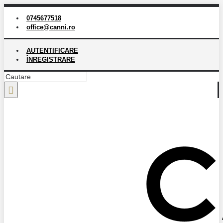
0745677518
office@canni.ro
AUTENTIFICARE
ÎNREGISTRARE