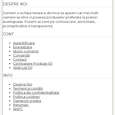
DESPRE NOI
Suntem o echipa tanara si dornica sa ajutam cat mai multi
oameni sa intre in posesia produselor preferate la preturi
avantajoase. Punem accent pe comunicare, seriozitate,
promptitudine si transparenta.
CONT
Autentificare
Înregistrare
Istoric comenzi
Comandă
Contact
Comparare Produse (
0
)
Wish List (
0
)
INFO
Despre Noi
Termeni si conditii
Politica de confidentialitate
Politica cookies
Transport si plata
Returnări
ANPC