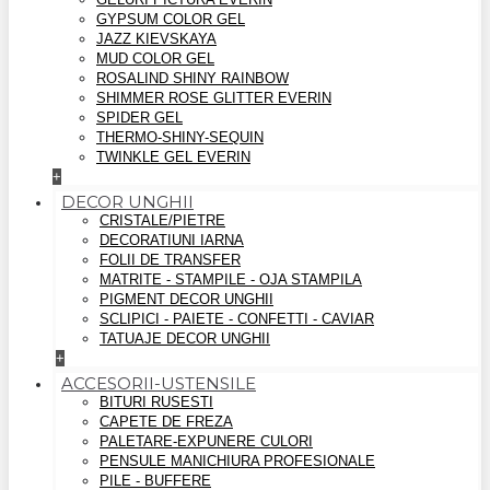
GYPSUM COLOR GEL
JAZZ KIEVSKAYA
MUD COLOR GEL
ROSALIND SHINY RAINBOW
SHIMMER ROSE GLITTER EVERIN
SPIDER GEL
THERMO-SHINY-SEQUIN
TWINKLE GEL EVERIN
+
DECOR UNGHII
CRISTALE/PIETRE
DECORATIUNI IARNA
FOLII DE TRANSFER
MATRITE - STAMPILE - OJA STAMPILA
PIGMENT DECOR UNGHII
SCLIPICI - PAIETE - CONFETTI - CAVIAR
TATUAJE DECOR UNGHII
+
ACCESORII-USTENSILE
BITURI RUSESTI
CAPETE DE FREZA
PALETARE-EXPUNERE CULORI
PENSULE MANICHIURA PROFESIONALE
PILE - BUFFERE