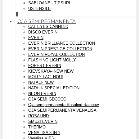
SABLOANE - TIPSURI
USTENSILE
+
OJA SEMIPERMANENTA
CAT EYES CANNI 9D
DISCO EVERIN
EVERIN
EVERIN BRILLIANCE COLLECTION
EVERIN PRESTIGE COLLECTION
EVERIN ROYAL COLLECTION
FLASHING LIGHT MOLLY
FOREST EVERIN
KIEVSKAYA- NEW NEW
MOLLY LAC- NOU!
NATALI- NEW
NATALI- SPECIAL EDITION
NEON EVERIN
OJA SEMI GDCOCO
Oja semipermanenta Rosalind Rainbow
OJA SEMIPERMANENTA VENALISA
ROSALIND
SMUZI EVERIN
THERMO
VENALISA 3 IN 1
Venalisa VIP5