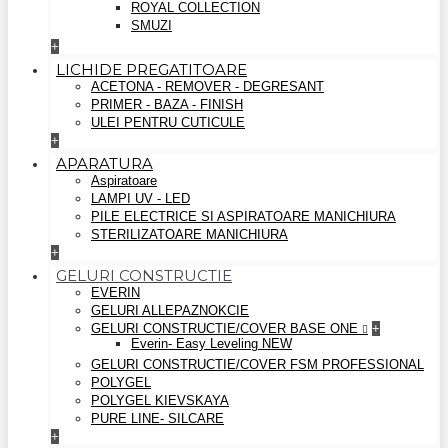
ROYAL COLLECTION
SMUZI
+
LICHIDE PREGATITOARE
ACETONA - REMOVER - DEGRESANT
PRIMER - BAZA - FINISH
ULEI PENTRU CUTICULE
+
APARATURA
Aspiratoare
LAMPI UV - LED
PILE ELECTRICE SI ASPIRATOARE MANICHIURA
STERILIZATOARE MANICHIURA
+
GELURI CONSTRUCTIE
EVERIN
GELURI ALLEPAZNOKCIE
GELURI CONSTRUCTIE/COVER BASE ONE
+
Everin- Easy Leveling NEW
GELURI CONSTRUCTIE/COVER FSM PROFESSIONAL
POLYGEL
POLYGEL KIEVSKAYA
PURE LINE- SILCARE
+