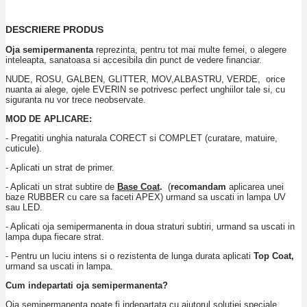
DESCRIERE PRODUS
Oja semipermanenta
reprezinta, pentru tot mai multe femei, o alegere
inteleapta, sanatoasa si accesibila din punct de vedere financiar.
NUDE, ROSU, GALBEN, GLITTER, MOV,ALBASTRU, VERDE, orice
nuanta ai alege, ojele EVERIN se potrivesc perfect unghiilor tale si, cu
siguranta nu vor trece neobservate.
MOD DE APLICARE:
- Pregatiti unghia naturala CORECT si COMPLET (curatare, matuire,
cuticule).
- Aplicati un strat de primer.
- Aplicati un strat subtire de
Base Coat
.
(
recomandam
aplicarea unei
baze RUBBER cu care sa faceti APEX) urmand sa uscati in lampa UV
sau LED.
- Aplicati oja semipermanenta in doua straturi subtiri, urmand sa uscati in
lampa dupa fiecare strat.
- Pentru un luciu intens si o rezistenta de lunga durata aplicati
Top Coat,
urmand sa uscati in lampa.
Cum indepartati oja semipermanenta?
Oja semipermanenta poate fi indepartata cu ajutorul solutiei speciale