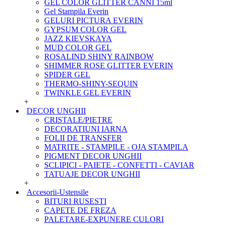
GEL COLOR GLITTER CANNI 15ml
Gel Stampila Everin
GELURI PICTURA EVERIN
GYPSUM COLOR GEL
JAZZ KIEVSKAYA
MUD COLOR GEL
ROSALIND SHINY RAINBOW
SHIMMER ROSE GLITTER EVERIN
SPIDER GEL
THERMO-SHINY-SEQUIN
TWINKLE GEL EVERIN
+
DECOR UNGHII
CRISTALE/PIETRE
DECORATIUNI IARNA
FOLII DE TRANSFER
MATRITE - STAMPILE - OJA STAMPILA
PIGMENT DECOR UNGHII
SCLIPICI - PAIETE - CONFETTI - CAVIAR
TATUAJE DECOR UNGHII
+
Accesorii-Ustensile
BITURI RUSESTI
CAPETE DE FREZA
PALETARE-EXPUNERE CULORI