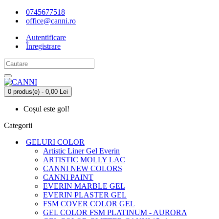
0745677518
office@canni.ro
Autentificare
Înregistrare
0 produs(e) - 0,00 Lei
Coșul este gol!
Categorii
GELURI COLOR
Artistic Liner Gel Everin
ARTISTIC MOLLY LAC
CANNI NEW COLORS
CANNI PAINT
EVERIN MARBLE GEL
EVERIN PLASTER GEL
FSM COVER COLOR GEL
GEL COLOR FSM PLATINUM - AURORA