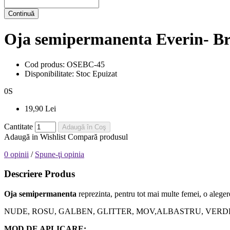
Continuă
Oja semipermanenta Everin- Bri
Cod produs:
OSEBC-45
Disponibilitate:
Stoc Epuizat
0
S
19,90 Lei
Cantitate
Adaugă în Coş
Adaugă in Wishlist
Compară produsul
0 opinii
/
Spune-ţi opinia
Descriere Produs
Oja semipermanenta
reprezinta, pentru tot mai multe femei, o alegere
NUDE, ROSU, GALBEN, GLITTER, MOV,ALBASTRU, VERDE, orice nuanta
MOD DE APLICARE: