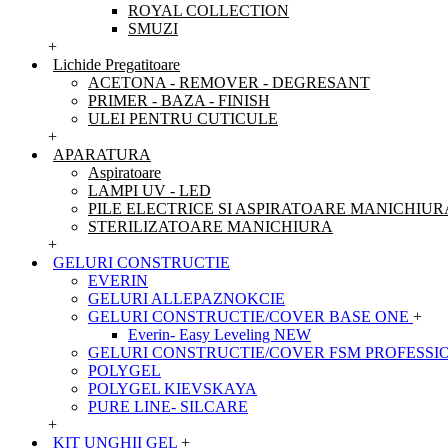
ROYAL COLLECTION
SMUZI
+
Lichide Pregatitoare
ACETONA - REMOVER - DEGRESANT
PRIMER - BAZA - FINISH
ULEI PENTRU CUTICULE
+
APARATURA
Aspiratoare
LAMPI UV - LED
PILE ELECTRICE SI ASPIRATOARE MANICHIUR
STERILIZATOARE MANICHIURA
+
GELURI CONSTRUCTIE
EVERIN
GELURI ALLEPAZNOKCIE
GELURI CONSTRUCTIE/COVER BASE ONE
+
Everin- Easy Leveling NEW
GELURI CONSTRUCTIE/COVER FSM PROFESSI
POLYGEL
POLYGEL KIEVSKAYA
PURE LINE- SILCARE
+
KIT UNGHII GEL
+