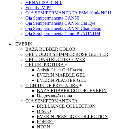
VENALISA 3 IN 1
Venalisa VIP5
OJA SEMIPERMANENTA FSM 10ml- NOU
Oja Semipermanenta CANNI
Oja Semipermanenta CANNI Cat Eye
Oja Semipermanenta CANNI Chameleon
Oja Semipermanenta Canni PLATINUM
+
EVERIN
BAZA RUBBER COLOR
GEL COLOR SHIMMER ROSE GLITTER
GEL CONSTRUCTIE COVER
GELURI PICTURA
+
Artistic Liner Gel Everin
EVERIN MARBLE GEL
EVERIN PLASTER GEL
LICHIDE DE PREGATIRE
+
BAZA RUBBER COLOR- EVERIN
Degresant-Acetona
OJA SEMIPERMANENTA
+
BRILLIANCE COLLECTION
DISCO
EVERIN PRESTIGE COLLECTION
FOREST
NEON