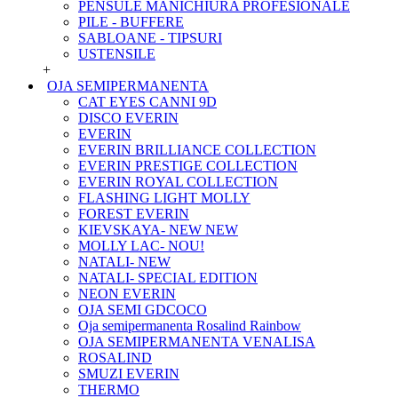
PENSULE MANICHIURA PROFESIONALE
PILE - BUFFERE
SABLOANE - TIPSURI
USTENSILE
+
OJA SEMIPERMANENTA
CAT EYES CANNI 9D
DISCO EVERIN
EVERIN
EVERIN BRILLIANCE COLLECTION
EVERIN PRESTIGE COLLECTION
EVERIN ROYAL COLLECTION
FLASHING LIGHT MOLLY
FOREST EVERIN
KIEVSKAYA- NEW NEW
MOLLY LAC- NOU!
NATALI- NEW
NATALI- SPECIAL EDITION
NEON EVERIN
OJA SEMI GDCOCO
Oja semipermanenta Rosalind Rainbow
OJA SEMIPERMANENTA VENALISA
ROSALIND
SMUZI EVERIN
THERMO