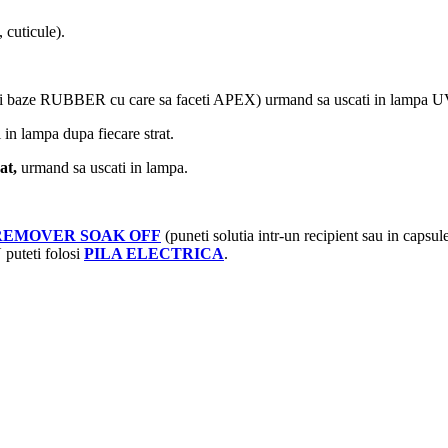
cuticule).
ei baze RUBBER cu care sa faceti APEX) urmand sa uscati in lampa 
 in lampa dupa fiecare strat.
at,
urmand sa uscati in lampa.
REMOVER SOAK OFF
(puneti solutia intr-un recipient sau in capsu
 puteti folosi
PILA ELECTRICA
.