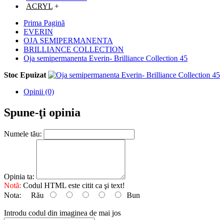
ACRYL
+
Prima Pagină
EVERIN
OJA SEMIPERMANENTA
BRILLIANCE COLLECTION
Oja semipermanenta Everin- Brilliance Collection 45
Stoc Epuizat
Opinii (0)
Spune-ţi opinia
Numele tău:
Opinia ta:
Notă:
Codul HTML este citit ca şi text!
Nota:
Rău
Bun
Introdu codul din imaginea de mai jos