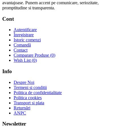
avantajoase. Punem accent pe comunicare, seriozitate,
promptitudine si transparenta.
Cont
Autentificare
Înregistrare
Istoric comenzi
Comandă
Contact
Comparare Produse (
0
)
Wish List (
0
)
Info
Despre Noi
Termeni si conditii
Politica de confidentialitate
Politica cookies
Transport si plata
Returnări
ANPC
Newsletter