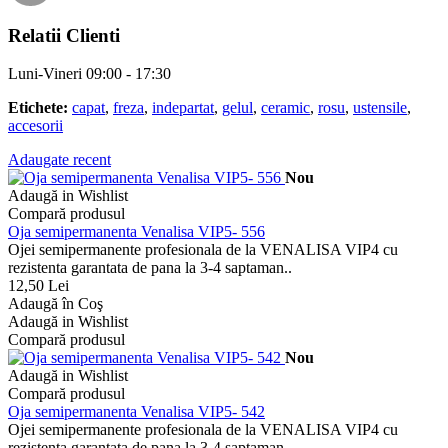
Relatii Clienti
Luni-Vineri 09:00 - 17:30
Etichete:
capat
,
freza
,
indepartat
,
gelul
,
ceramic
,
rosu
,
ustensile
,
accesorii
Adaugate recent
Nou
Adaugă in Wishlist
Compară produsul
Oja semipermanenta Venalisa VIP5- 556
Ojei semipermanente profesionala de la VENALISA VIP4 cu
rezistenta garantata de pana la 3-4 saptaman..
12,50 Lei
Adaugă în Coş
Adaugă in Wishlist
Compară produsul
Nou
Adaugă in Wishlist
Compară produsul
Oja semipermanenta Venalisa VIP5- 542
Ojei semipermanente profesionala de la VENALISA VIP4 cu
rezistenta garantata de pana la 3-4 saptaman..