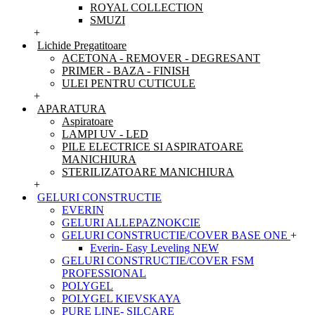
ROYAL COLLECTION
SMUZI
+
Lichide Pregatitoare
ACETONA - REMOVER - DEGRESANT
PRIMER - BAZA - FINISH
ULEI PENTRU CUTICULE
+
APARATURA
Aspiratoare
LAMPI UV - LED
PILE ELECTRICE SI ASPIRATOARE
MANICHIURA
STERILIZATOARE MANICHIURA
+
GELURI CONSTRUCTIE
EVERIN
GELURI ALLEPAZNOKCIE
GELURI CONSTRUCTIE/COVER BASE ONE
+
Everin- Easy Leveling NEW
GELURI CONSTRUCTIE/COVER FSM
PROFESSIONAL
POLYGEL
POLYGEL KIEVSKAYA
PURE LINE- SILCARE