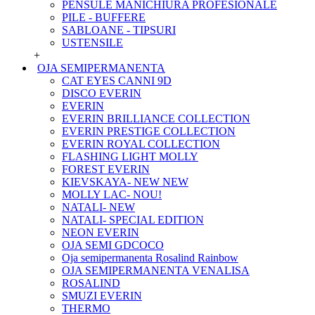
PENSULE MANICHIURA PROFESIONALE
PILE - BUFFERE
SABLOANE - TIPSURI
USTENSILE
+
OJA SEMIPERMANENTA
CAT EYES CANNI 9D
DISCO EVERIN
EVERIN
EVERIN BRILLIANCE COLLECTION
EVERIN PRESTIGE COLLECTION
EVERIN ROYAL COLLECTION
FLASHING LIGHT MOLLY
FOREST EVERIN
KIEVSKAYA- NEW NEW
MOLLY LAC- NOU!
NATALI- NEW
NATALI- SPECIAL EDITION
NEON EVERIN
OJA SEMI GDCOCO
Oja semipermanenta Rosalind Rainbow
OJA SEMIPERMANENTA VENALISA
ROSALIND
SMUZI EVERIN
THERMO