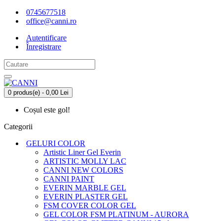
0745677518
office@canni.ro
Autentificare
Înregistrare
0 produs(e) - 0,00 Lei
Coșul este gol!
Categorii
GELURI COLOR
Artistic Liner Gel Everin
ARTISTIC MOLLY LAC
CANNI NEW COLORS
CANNI PAINT
EVERIN MARBLE GEL
EVERIN PLASTER GEL
FSM COVER COLOR GEL
GEL COLOR FSM PLATINUM - AURORA