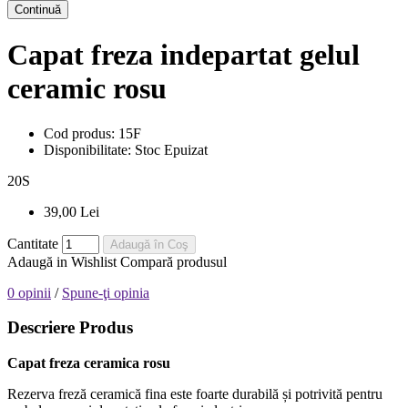
Continuă
Capat freza indepartat gelul
ceramic rosu
Cod produs:
15F
Disponibilitate:
Stoc Epuizat
20
S
39,00 Lei
Cantitate
Adaugă în Coş
Adaugă in Wishlist
Compară produsul
0 opinii
/
Spune-ţi opinia
Descriere Produs
Capat freza ceramica rosu
Rezerva freză ceramică fina este foarte durabilă și potrivită pentru