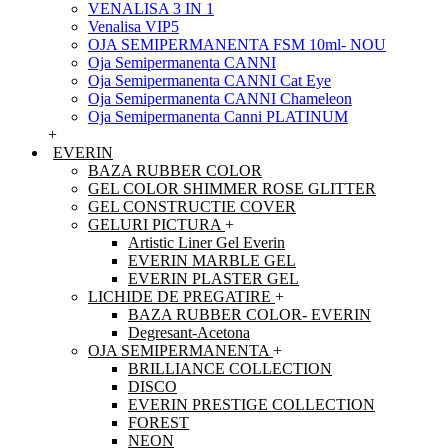
VENALISA 3 IN 1
Venalisa VIP5
OJA SEMIPERMANENTA FSM 10ml- NOU
Oja Semipermanenta CANNI
Oja Semipermanenta CANNI Cat Eye
Oja Semipermanenta CANNI Chameleon
Oja Semipermanenta Canni PLATINUM
+
EVERIN
BAZA RUBBER COLOR
GEL COLOR SHIMMER ROSE GLITTER
GEL CONSTRUCTIE COVER
GELURI PICTURA
+
Artistic Liner Gel Everin
EVERIN MARBLE GEL
EVERIN PLASTER GEL
LICHIDE DE PREGATIRE
+
BAZA RUBBER COLOR- EVERIN
Degresant-Acetona
OJA SEMIPERMANENTA
+
BRILLIANCE COLLECTION
DISCO
EVERIN PRESTIGE COLLECTION
FOREST
NEON