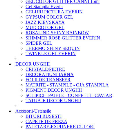
GEL COLOR GLITTER CANNI 15ml
Gel Stampila Everin
GELURI PICTURA EVERIN
GYPSUM COLOR GEL
JAZZ KIEVSKAYA
MUD COLOR GEL
ROSALIND SHINY RAINBOW
SHIMMER ROSE GLITTER EVERIN
SPIDER GEL
THERMO-SHINY-SEQUIN
TWINKLE GEL EVERIN
+
DECOR UNGHII
CRISTALE/PIETRE
DECORATIUNI IARNA
FOLII DE TRANSFER
MATRITE - STAMPILE - OJA STAMPILA
PIGMENT DECOR UNGHII
SCLIPICI - PAIETE - CONFETTI - CAVIAR
TATUAJE DECOR UNGHII
+
Accesorii-Ustensile
BITURI RUSESTI
CAPETE DE FREZA
PALETARE-EXPUNERE CULORI