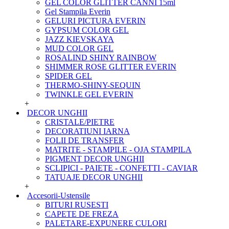
GEL COLOR GLITTER CANNI 15ml
Gel Stampila Everin
GELURI PICTURA EVERIN
GYPSUM COLOR GEL
JAZZ KIEVSKAYA
MUD COLOR GEL
ROSALIND SHINY RAINBOW
SHIMMER ROSE GLITTER EVERIN
SPIDER GEL
THERMO-SHINY-SEQUIN
TWINKLE GEL EVERIN
+
DECOR UNGHII
CRISTALE/PIETRE
DECORATIUNI IARNA
FOLII DE TRANSFER
MATRITE - STAMPILE - OJA STAMPILA
PIGMENT DECOR UNGHII
SCLIPICI - PAIETE - CONFETTI - CAVIAR
TATUAJE DECOR UNGHII
+
Accesorii-Ustensile
BITURI RUSESTI
CAPETE DE FREZA
PALETARE-EXPUNERE CULORI