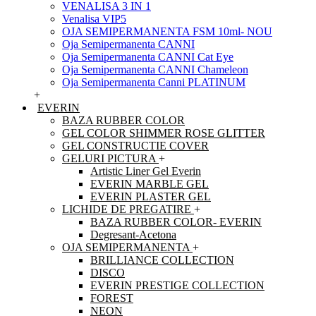
VENALISA 3 IN 1
Venalisa VIP5
OJA SEMIPERMANENTA FSM 10ml- NOU
Oja Semipermanenta CANNI
Oja Semipermanenta CANNI Cat Eye
Oja Semipermanenta CANNI Chameleon
Oja Semipermanenta Canni PLATINUM
+
EVERIN
BAZA RUBBER COLOR
GEL COLOR SHIMMER ROSE GLITTER
GEL CONSTRUCTIE COVER
GELURI PICTURA
+
Artistic Liner Gel Everin
EVERIN MARBLE GEL
EVERIN PLASTER GEL
LICHIDE DE PREGATIRE
+
BAZA RUBBER COLOR- EVERIN
Degresant-Acetona
OJA SEMIPERMANENTA
+
BRILLIANCE COLLECTION
DISCO
EVERIN PRESTIGE COLLECTION
FOREST
NEON