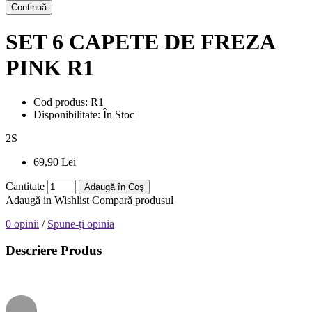
Continuă
SET 6 CAPETE DE FREZA
PINK R1
Cod produs:
R1
Disponibilitate:
În Stoc
2
S
69,90 Lei
Cantitate
Adaugă în Coş
Adaugă in Wishlist
Compară produsul
0 opinii
/
Spune-ţi opinia
Descriere Produs