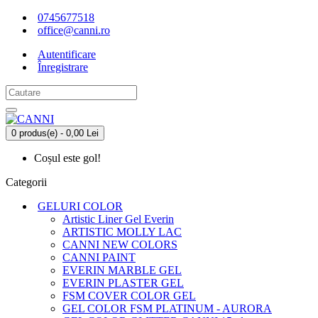
0745677518
office@canni.ro
Autentificare
Înregistrare
0 produs(e) - 0,00 Lei
Coșul este gol!
Categorii
GELURI COLOR
Artistic Liner Gel Everin
ARTISTIC MOLLY LAC
CANNI NEW COLORS
CANNI PAINT
EVERIN MARBLE GEL
EVERIN PLASTER GEL
FSM COVER COLOR GEL
GEL COLOR FSM PLATINUM - AURORA