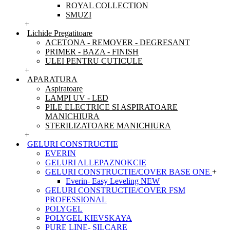
ROYAL COLLECTION
SMUZI
+
Lichide Pregatitoare
ACETONA - REMOVER - DEGRESANT
PRIMER - BAZA - FINISH
ULEI PENTRU CUTICULE
+
APARATURA
Aspiratoare
LAMPI UV - LED
PILE ELECTRICE SI ASPIRATOARE
MANICHIURA
STERILIZATOARE MANICHIURA
+
GELURI CONSTRUCTIE
EVERIN
GELURI ALLEPAZNOKCIE
GELURI CONSTRUCTIE/COVER BASE ONE
+
Everin- Easy Leveling NEW
GELURI CONSTRUCTIE/COVER FSM
PROFESSIONAL
POLYGEL
POLYGEL KIEVSKAYA
PURE LINE- SILCARE