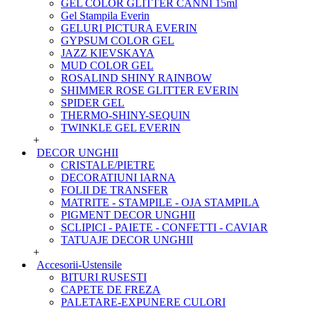
GEL COLOR GLITTER CANNI 15ml
Gel Stampila Everin
GELURI PICTURA EVERIN
GYPSUM COLOR GEL
JAZZ KIEVSKAYA
MUD COLOR GEL
ROSALIND SHINY RAINBOW
SHIMMER ROSE GLITTER EVERIN
SPIDER GEL
THERMO-SHINY-SEQUIN
TWINKLE GEL EVERIN
+
DECOR UNGHII
CRISTALE/PIETRE
DECORATIUNI IARNA
FOLII DE TRANSFER
MATRITE - STAMPILE - OJA STAMPILA
PIGMENT DECOR UNGHII
SCLIPICI - PAIETE - CONFETTI - CAVIAR
TATUAJE DECOR UNGHII
+
Accesorii-Ustensile
BITURI RUSESTI
CAPETE DE FREZA
PALETARE-EXPUNERE CULORI