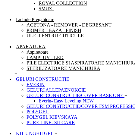
ROYAL COLLECTION
SMUZI
+
Lichide Pregatitoare
ACETONA - REMOVER - DEGRESANT
PRIMER - BAZA - FINISH
ULEI PENTRU CUTICULE
+
APARATURA
Aspiratoare
LAMPI UV - LED
PILE ELECTRICE SI ASPIRATOARE MANICHIUR
STERILIZATOARE MANICHIURA
+
GELURI CONSTRUCTIE
EVERIN
GELURI ALLEPAZNOKCIE
GELURI CONSTRUCTIE/COVER BASE ONE
+
Everin- Easy Leveling NEW
GELURI CONSTRUCTIE/COVER FSM PROFESSI
POLYGEL
POLYGEL KIEVSKAYA
PURE LINE- SILCARE
+
KIT UNGHII GEL
+