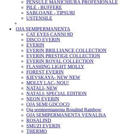
PENSULE MANICHIURA PROFESIONALE
PILE - BUFFERE
SABLOANE - TIPSURI
USTENSILE
+
OJA SEMIPERMANENTA
CAT EYES CANNI 9D
DISCO EVERIN
EVERIN
EVERIN BRILLIANCE COLLECTION
EVERIN PRESTIGE COLLECTION
EVERIN ROYAL COLLECTION
FLASHING LIGHT MOLLY
FOREST EVERIN
KIEVSKAYA- NEW NEW
MOLLY LAC- NOU!
NATALI- NEW
NATALI- SPECIAL EDITION
NEON EVERIN
OJA SEMI GDCOCO
Oja semipermanenta Rosalind Rainbow
OJA SEMIPERMANENTA VENALISA
ROSALIND
SMUZI EVERIN
THERMO