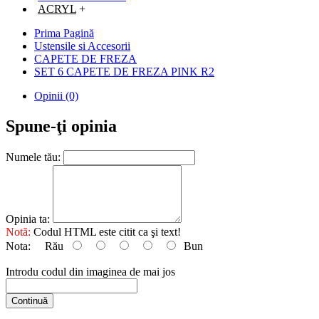
ACRYL
+
Prima Pagină
Ustensile si Accesorii
CAPETE DE FREZA
SET 6 CAPETE DE FREZA PINK R2
Opinii (0)
Spune-ţi opinia
Numele tău:
Opinia ta:
Notă:
Codul HTML este citit ca şi text!
Nota:
Rău
Bun
Introdu codul din imaginea de mai jos
Continuă