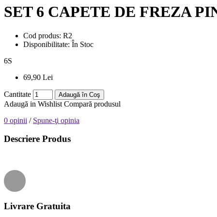
SET 6 CAPETE DE FREZA PI
Cod produs:
R2
Disponibilitate:
În Stoc
6
S
69,90 Lei
Cantitate
Adaugă în Coş
Adaugă in Wishlist
Compară produsul
0 opinii
/
Spune-ţi opinia
Descriere Produs
Livrare Gratuita