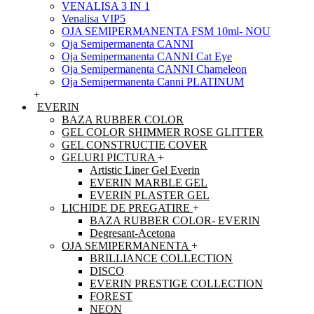
VENALISA 3 IN 1
Venalisa VIP5
OJA SEMIPERMANENTA FSM 10ml- NOU
Oja Semipermanenta CANNI
Oja Semipermanenta CANNI Cat Eye
Oja Semipermanenta CANNI Chameleon
Oja Semipermanenta Canni PLATINUM
+
EVERIN
BAZA RUBBER COLOR
GEL COLOR SHIMMER ROSE GLITTER
GEL CONSTRUCTIE COVER
GELURI PICTURA
+
Artistic Liner Gel Everin
EVERIN MARBLE GEL
EVERIN PLASTER GEL
LICHIDE DE PREGATIRE
+
BAZA RUBBER COLOR- EVERIN
Degresant-Acetona
OJA SEMIPERMANENTA
+
BRILLIANCE COLLECTION
DISCO
EVERIN PRESTIGE COLLECTION
FOREST
NEON