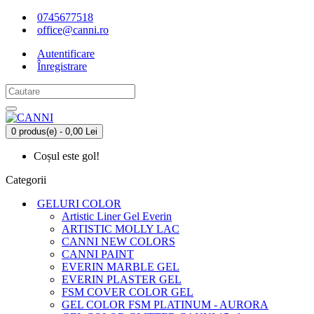
0745677518
office@canni.ro
Autentificare
Înregistrare
0 produs(e) - 0,00 Lei
Coșul este gol!
Categorii
GELURI COLOR
Artistic Liner Gel Everin
ARTISTIC MOLLY LAC
CANNI NEW COLORS
CANNI PAINT
EVERIN MARBLE GEL
EVERIN PLASTER GEL
FSM COVER COLOR GEL
GEL COLOR FSM PLATINUM - AURORA