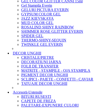
GEL COLOR GLITTER CANNI 15ml
Gel Stampila Everin
GELURI PICTURA EVERIN
GYPSUM COLOR GEL
JAZZ KIEVSKAYA
MUD COLOR GEL
ROSALIND SHINY RAINBOW
SHIMMER ROSE GLITTER EVERIN
SPIDER GEL
THERMO-SHINY-SEQUIN
TWINKLE GEL EVERIN
+
DECOR UNGHII
CRISTALE/PIETRE
DECORATIUNI IARNA
FOLII DE TRANSFER
MATRITE - STAMPILE - OJA STAMPILA
PIGMENT DECOR UNGHII
SCLIPICI - PAIETE - CONFETTI - CAVIAR
TATUAJE DECOR UNGHII
+
Accesorii-Ustensile
BITURI RUSESTI
CAPETE DE FREZA
PALETARE-EXPUNERE CULORI