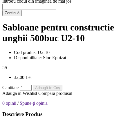
Introdu codul din imaginea de mai jos
Continuă
Sabloane pentru constructie
unghii 500buc U2-10
Cod produs:
U2-10
Disponibilitate:
Stoc Epuizat
5
S
32,00 Lei
Cantitate
Adaugă în Coş
Adaugă in Wishlist
Compară produsul
0 opinii
/
Spune-ţi opinia
Descriere Produs