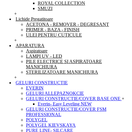
ROYAL COLLECTION
SMUZI
+
Lichide Pregatitoare
ACETONA - REMOVER - DEGRESANT
PRIMER - BAZA - FINISH
ULEI PENTRU CUTICULE
+
APARATURA
Aspiratoare
LAMPI UV - LED
PILE ELECTRICE SI ASPIRATOARE
MANICHIURA
STERILIZATOARE MANICHIURA
+
GELURI CONSTRUCTIE
EVERIN
GELURI ALLEPAZNOKCIE
GELURI CONSTRUCTIE/COVER BASE ONE
+
Everin- Easy Leveling NEW
GELURI CONSTRUCTIE/COVER FSM
PROFESSIONAL
POLYGEL
POLYGEL KIEVSKAYA
PURE LINE- SILCARE