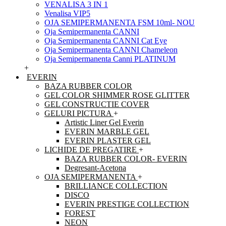
VENALISA 3 IN 1
Venalisa VIP5
OJA SEMIPERMANENTA FSM 10ml- NOU
Oja Semipermanenta CANNI
Oja Semipermanenta CANNI Cat Eye
Oja Semipermanenta CANNI Chameleon
Oja Semipermanenta Canni PLATINUM
+
EVERIN
BAZA RUBBER COLOR
GEL COLOR SHIMMER ROSE GLITTER
GEL CONSTRUCTIE COVER
GELURI PICTURA
+
Artistic Liner Gel Everin
EVERIN MARBLE GEL
EVERIN PLASTER GEL
LICHIDE DE PREGATIRE
+
BAZA RUBBER COLOR- EVERIN
Degresant-Acetona
OJA SEMIPERMANENTA
+
BRILLIANCE COLLECTION
DISCO
EVERIN PRESTIGE COLLECTION
FOREST
NEON