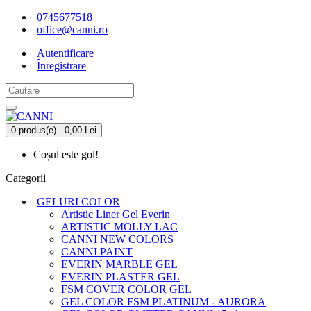
0745677518
office@canni.ro
Autentificare
Înregistrare
0 produs(e) - 0,00 Lei
Coșul este gol!
Categorii
GELURI COLOR
Artistic Liner Gel Everin
ARTISTIC MOLLY LAC
CANNI NEW COLORS
CANNI PAINT
EVERIN MARBLE GEL
EVERIN PLASTER GEL
FSM COVER COLOR GEL
GEL COLOR FSM PLATINUM - AURORA