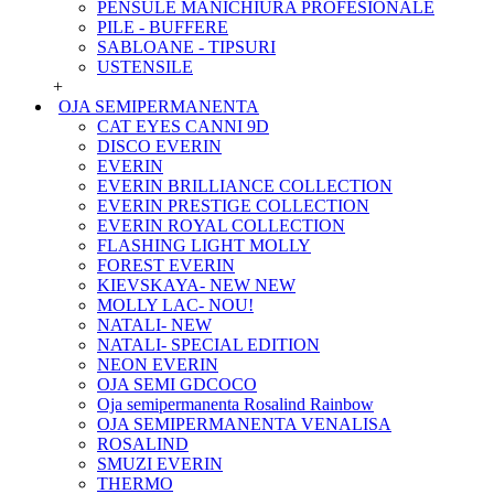
PENSULE MANICHIURA PROFESIONALE
PILE - BUFFERE
SABLOANE - TIPSURI
USTENSILE
+
OJA SEMIPERMANENTA
CAT EYES CANNI 9D
DISCO EVERIN
EVERIN
EVERIN BRILLIANCE COLLECTION
EVERIN PRESTIGE COLLECTION
EVERIN ROYAL COLLECTION
FLASHING LIGHT MOLLY
FOREST EVERIN
KIEVSKAYA- NEW NEW
MOLLY LAC- NOU!
NATALI- NEW
NATALI- SPECIAL EDITION
NEON EVERIN
OJA SEMI GDCOCO
Oja semipermanenta Rosalind Rainbow
OJA SEMIPERMANENTA VENALISA
ROSALIND
SMUZI EVERIN
THERMO