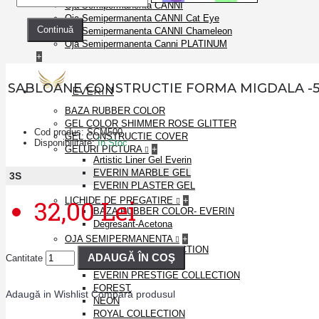
Oja Semipermanenta CANNI
Oja Semipermanenta CANNI Cat Eye
Continuă
Oja Semipermanenta CANNI Chameleon
Oja Semipermanenta Canni PLATINUM
+
SABLOANE CONSTRUCTIE FORMA MIGDALA -
EVERIN
BAZA RUBBER COLOR
GEL COLOR SHIMMER ROSE GLITTER
Cod produs:
SCM500
GEL CONSTRUCTIE COVER
Disponibilitate:
În Stoc
GELURI PICTURA
+
Artistic Liner Gel Everin
EVERIN MARBLE GEL
3
S
EVERIN PLASTER GEL
32,00 Lei
LICHIDE DE PREGATIRE
+
BAZA RUBBER COLOR- EVERIN
Degresant-Acetona
OJA SEMIPERMANENTA
+
BRILLIANCE COLLECTION
ADAUGĂ ÎN COŞ
Cantitate
DISCO
EVERIN PRESTIGE COLLECTION
FOREST
Adaugă in Wishlist
Compară produsul
NEON
ROYAL COLLECTION