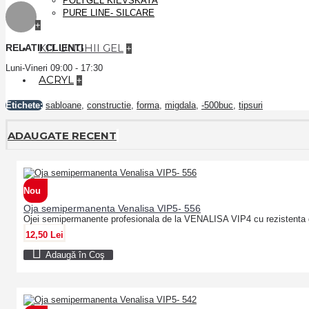
POLYGEL KIEVSKAYA
PURE LINE- SILCARE
+
KIT UNGHII GEL
RELATII CLIENTI
+
Luni-Vineri 09:00 - 17:30
ACRYL
+
Etichete:
sabloane
,
constructie
,
forma
,
migdala
,
-500buc
,
tipsuri
ADAUGATE RECENT
Nou
Oja semipermanenta Venalisa VIP5- 556
Ojei semipermanente profesionala de la VENALISA VIP4 cu rezistenta 
12,50 Lei
Adaugă în Coş