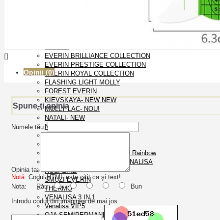
OJA SEMIPERMANENTA
CAT EYES CANNI 9D
DISCO EVERIN
EVERIN
EVERIN BRILLIANCE COLLECTION
EVERIN PRESTIGE COLLECTION
Opinii (0)
EVERIN ROYAL COLLECTION
FLASHING LIGHT MOLLY
FOREST EVERIN
KIEVSKAYA- NEW NEW
Spune-ţi opinia
MOLLY LAC- NOU!
NATALI- NEW
NATALI- SPECIAL EDITION
Numele tău:
NEON EVERIN
OJA SEMI GDCOCO
Oja semipermanenta Rosalind Rainbow
OJA SEMIPERMANENTA VENALISA
Opinia ta:
ROSALIND
Notă:
Codul HTML este citit ca şi text!
SMUZI EVERIN
Nota:
Rău
Bun
THERMO
VENALISA 3 IN 1
Introdu codul din imaginea de mai jos
Venalisa VIP5
OJA SEMIPERMANENTA FSM 10ml- NOU