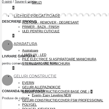
0 opinii
/
Spune-ţi opinia
SMUZI
+
LICHIDE PREGATITOARE
DESCRIERE PRODUS
ACETONA - REMOVER - DEGRESANT
PRIMER - BAZA - FINISH
ULEI PENTRU CUTICULE
+
APARATURA
Aspiratoare
LAMPI UV - LED
LIVRARE GRATUITA
PILE ELECTRICE SI ASPIRATOARE MANICHIURA
pentru comenzi ce depaşesc 250 RON
STERILIZATOARE MANICHIURA
+
GELURI CONSTRUCTIE
EVERIN
GELURI ALLEPAZNOKCIE
COMANDA IN SIGURANTA
GELURI CONSTRUCTIE/COVER BASE ONE
+
Everin- Easy Leveling NEW
Produse de calitate
GELURI CONSTRUCTIE/COVER FSM PROFESSIONAL
POLYGEL