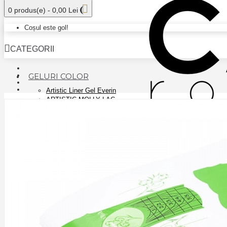
0 produs(e) - 0,00 Lei
Coșul este gol!
CATEGORII
GELURI COLOR
Artistic Liner Gel Everin
ARTISTIC MOLLY LAC
CANNI NEW COLORS
CANNI PAINT
EVERIN MARBLE GEL
EVERIN PLASTER GEL
FSM COVER COLOR GEL
GEL COLOR FSM PLATINUM - AURORA
GEL COLOR GLITTER CANNI 15ml
Gel Stampila Everin
GELURI PICTURA EVERIN
GYPSUM COLOR GEL
JAZZ KIEVSKAYA
MUD COLOR GEL
ROSALIND SHINY RAINBOW