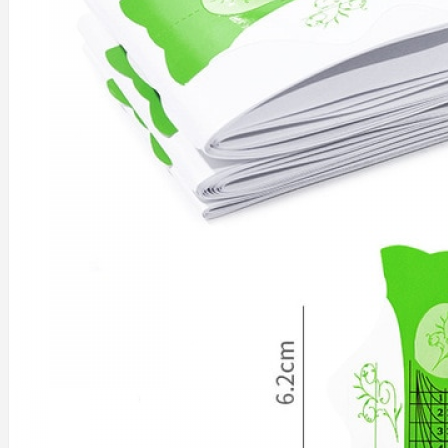
SHIMMER ROSE GLITTER EVERIN
SPIDER GEL
THERMO-SHINY-SEQUIN
TWINKLE GEL EVERIN
+
DECOR UNGHII
CRISTALE/PIETRE
DECORATIUNI IARNA
FOLII DE TRANSFER
MATRITE - STAMPILE - OJA STAMPILA
PIGMENT DECOR UNGHII
SCLIPICI - PAIETE - CONFETTI - CAVIAR
TATUAJE DECOR UNGHII
+
ACCESORII-USTENSILE
BITURI RUSESTI
CAPETE DE FREZA
PALETARE-EXPUNERE CULORI
PENSULE MANICHIURA PROFESIONALE
PILE - BUFFERE
SABLOANE - TIPSURI
USTENSILE
+