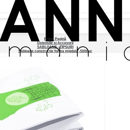
Prima Pagină
Ustensile si Accesorii
SABLOANE - TIPSURI
Sabloane constructie forma migdala -500buc