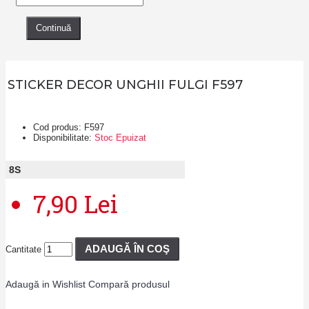
Continuă
STICKER DECOR UNGHII FULGI F597
Cod produs:
F597
Disponibilitate:
Stoc Epuizat
8
S
7,90 Lei
ADAUGĂ ÎN COŞ
Cantitate
Adaugă in Wishlist
Compară produsul