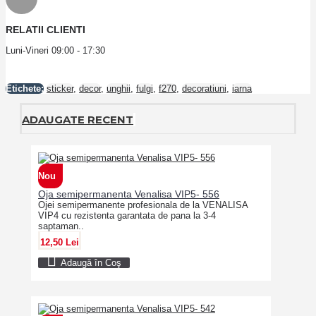
RELATII CLIENTI
Luni-Vineri 09:00 - 17:30
Etichete:
sticker
,
decor
,
unghii
,
fulgi
,
f270
,
decoratiuni
,
iarna
ADAUGATE RECENT
Nou
Oja semipermanenta Venalisa VIP5- 556
Ojei semipermanente profesionala de la VENALISA
VIP4 cu rezistenta garantata de pana la 3-4
saptaman..
12,50 Lei
Adaugă în Coş