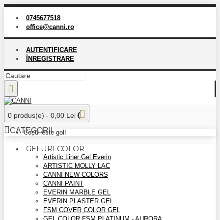
0745677518
office@canni.ro
AUTENTIFICARE
ÎNREGISTRARE
0 produs(e) - 0,00 Lei
CATEGORII
Coșul este gol!
GELURI COLOR
Artistic Liner Gel Everin
ARTISTIC MOLLY LAC
CANNI NEW COLORS
CANNI PAINT
EVERIN MARBLE GEL
EVERIN PLASTER GEL
FSM COVER COLOR GEL
GEL COLOR FSM PLATINUM - AURORA