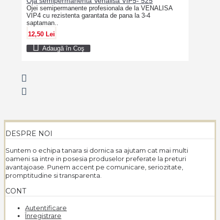
Oja semipermanenta Venalisa VIP5- 525
Ojei semipermanente profesionala de la VENALISA
VIP4 cu rezistenta garantata de pana la 3-4
saptaman..
12,50 Lei
Adaugă în Coş
DESPRE NOI
Suntem o echipa tanara si dornica sa ajutam cat mai multi
oameni sa intre in posesia produselor preferate la preturi
avantajoase. Punem accent pe comunicare, seriozitate,
promptitudine si transparenta.
CONT
Autentificare
Înregistrare