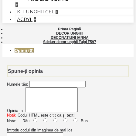
+
KIT UNGHII GEL
+
ACRYL
+
Prima Pagină
DECOR UNGHII
DECORATIUNI IARNA
Sticker decor unghii Fulgi F597
Opinii (0)
Spune-ţi opinia
Numele tău:
Opinia ta:
Notă:
Codul HTML este citit ca şi text!
Nota:
Rău
Bun
Introdu codul din imaginea de mai jos