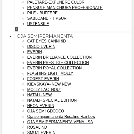
PALETARE-EXPUNERE CULORI
PENSULE MANICHIURA PROFESIONALE
PILE - BUFFERE
SABLOANE - TIPSURI
USTENSILE
+
OJA SEMIPERMANENTA
CAT EYES CANNI 9D
DISCO EVERIN
EVERIN
EVERIN BRILLIANCE COLLECTION
EVERIN PRESTIGE COLLECTION
EVERIN ROYAL COLLECTION
FLASHING LIGHT MOLLY
FOREST EVERIN
KIEVSKAYA- NEW NEW
MOLLY LAC- NOU!
NATALI- NEW
NATALI- SPECIAL EDITION
NEON EVERIN
OJA SEMI GDCOCO
Oja semipermanenta Rosalind Rainbow
OJA SEMIPERMANENTA VENALISA
ROSALIND
SMUZI EVERIN