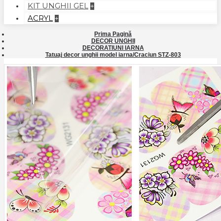
KIT UNGHII GEL
+
ACRYL
+
Prima Pagină
DECOR UNGHII
DECORATIUNI IARNA
Tatuaj decor unghii model iarna/Craciun STZ-803