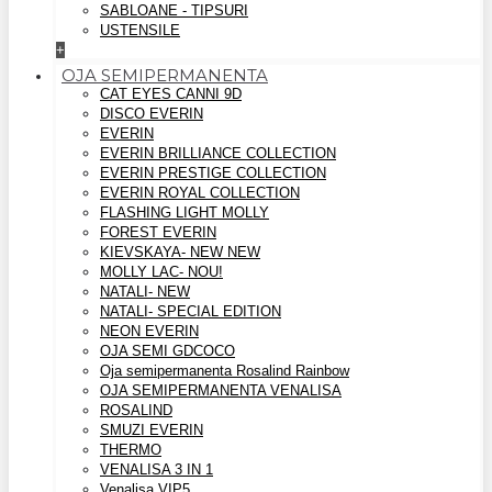
SABLOANE - TIPSURI
USTENSILE
+
OJA SEMIPERMANENTA
CAT EYES CANNI 9D
DISCO EVERIN
EVERIN
EVERIN BRILLIANCE COLLECTION
EVERIN PRESTIGE COLLECTION
EVERIN ROYAL COLLECTION
FLASHING LIGHT MOLLY
FOREST EVERIN
KIEVSKAYA- NEW NEW
MOLLY LAC- NOU!
NATALI- NEW
NATALI- SPECIAL EDITION
NEON EVERIN
OJA SEMI GDCOCO
Oja semipermanenta Rosalind Rainbow
OJA SEMIPERMANENTA VENALISA
ROSALIND
SMUZI EVERIN
THERMO
VENALISA 3 IN 1
Venalisa VIP5