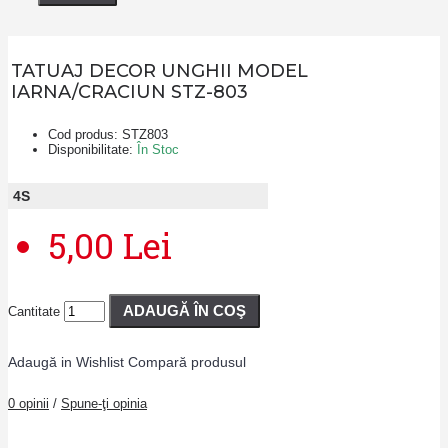
TATUAJ DECOR UNGHII MODEL
IARNA/CRACIUN STZ-803
Cod produs:
STZ803
Disponibilitate:
În Stoc
4
S
5,00 Lei
ADAUGĂ ÎN COŞ
Cantitate
Adaugă in Wishlist
Compară produsul
0 opinii
/
Spune-ţi opinia