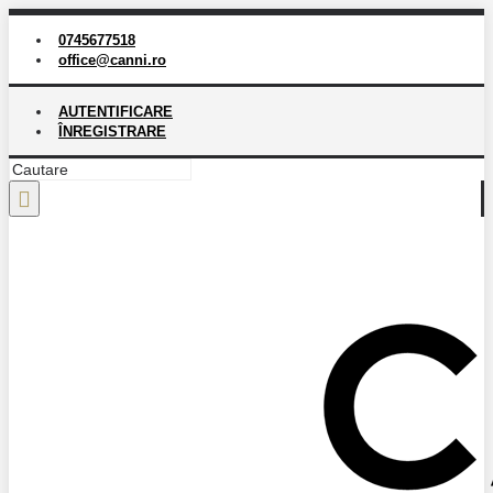
0745677518
office@canni.ro
AUTENTIFICARE
ÎNREGISTRARE