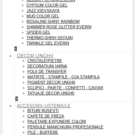
GYPSUM COLOR GEL
JAZZ KIEVSKAYA
MUD COLOR GEL
ROSALIND SHINY RAINBOW
SHIMMER ROSE GLITTER EVERIN
SPIDER GEL
THERMO-SHINY-SEQUIN
TWINKLE GEL EVERIN
+
DECOR UNGHII
CRISTALE/PIETRE
DECORATIUNI IARNA
FOLII DE TRANSFER
MATRITE - STAMPILE - OJA STAMPILA
PIGMENT DECOR UNGHII
SCLIPICI - PAIETE - CONFETTI - CAVIAR
TATUAJE DECOR UNGHII
+
ACCESORII-USTENSILE
BITURI RUSESTI
CAPETE DE FREZA
PALETARE-EXPUNERE CULORI
PENSULE MANICHIURA PROFESIONALE
PILE - BUFFERE