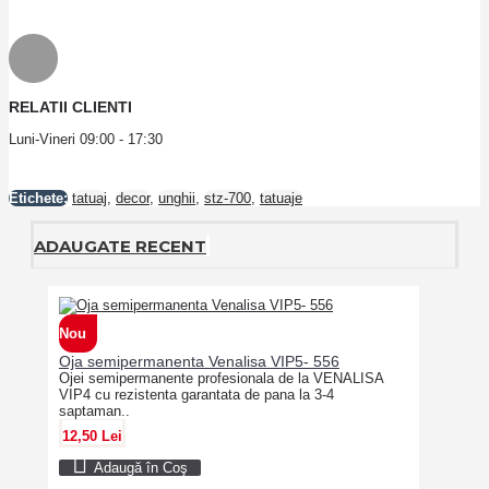
RELATII CLIENTI
Luni-Vineri 09:00 - 17:30
Etichete:
tatuaj
,
decor
,
unghii
,
stz-700
,
tatuaje
ADAUGATE RECENT
Nou
Oja semipermanenta Venalisa VIP5- 556
Ojei semipermanente profesionala de la VENALISA
VIP4 cu rezistenta garantata de pana la 3-4
saptaman..
12,50 Lei
Adaugă în Coş