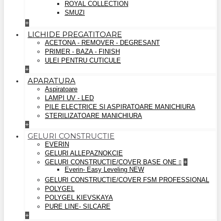
ROYAL COLLECTION
SMUZI
+
LICHIDE PREGATITOARE
ACETONA - REMOVER - DEGRESANT
PRIMER - BAZA - FINISH
ULEI PENTRU CUTICULE
+
APARATURA
Aspiratoare
LAMPI UV - LED
PILE ELECTRICE SI ASPIRATOARE MANICHIURA
STERILIZATOARE MANICHIURA
+
GELURI CONSTRUCTIE
EVERIN
GELURI ALLEPAZNOKCIE
GELURI CONSTRUCTIE/COVER BASE ONE
+
Everin- Easy Leveling NEW
GELURI CONSTRUCTIE/COVER FSM PROFESSIONAL
POLYGEL
POLYGEL KIEVSKAYA
PURE LINE- SILCARE
+