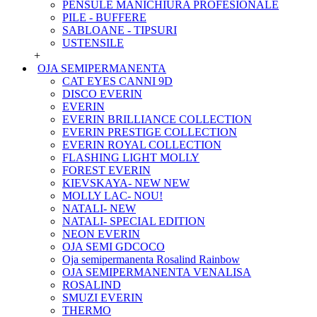
PENSULE MANICHIURA PROFESIONALE
PILE - BUFFERE
SABLOANE - TIPSURI
USTENSILE
+
OJA SEMIPERMANENTA
CAT EYES CANNI 9D
DISCO EVERIN
EVERIN
EVERIN BRILLIANCE COLLECTION
EVERIN PRESTIGE COLLECTION
EVERIN ROYAL COLLECTION
FLASHING LIGHT MOLLY
FOREST EVERIN
KIEVSKAYA- NEW NEW
MOLLY LAC- NOU!
NATALI- NEW
NATALI- SPECIAL EDITION
NEON EVERIN
OJA SEMI GDCOCO
Oja semipermanenta Rosalind Rainbow
OJA SEMIPERMANENTA VENALISA
ROSALIND
SMUZI EVERIN
THERMO