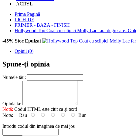
ACRYL
+
Prima Pagină
LICHIDE
PRIMER - BAZA - FINISH
Hollywood Top Coat cu sclipici Molly Lac fara degresare- Go
-45%
Stoc Epuizat
Opinii (0)
Spune-ţi opinia
Numele tău:
Opinia ta:
Notă:
Codul HTML este citit ca şi text!
Nota:
Rău
Bun
Introdu codul din imaginea de mai jos