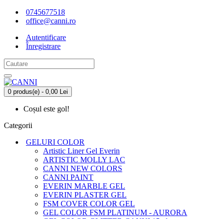
0745677518
office@canni.ro
Autentificare
Înregistrare
0 produs(e) - 0,00 Lei
Coșul este gol!
Categorii
GELURI COLOR
Artistic Liner Gel Everin
ARTISTIC MOLLY LAC
CANNI NEW COLORS
CANNI PAINT
EVERIN MARBLE GEL
EVERIN PLASTER GEL
FSM COVER COLOR GEL
GEL COLOR FSM PLATINUM - AURORA