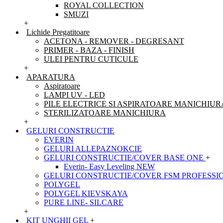
ROYAL COLLECTION
SMUZI
+
Lichide Pregatitoare
ACETONA - REMOVER - DEGRESANT
PRIMER - BAZA - FINISH
ULEI PENTRU CUTICULE
+
APARATURA
Aspiratoare
LAMPI UV - LED
PILE ELECTRICE SI ASPIRATOARE MANICHIUR
STERILIZATOARE MANICHIURA
+
GELURI CONSTRUCTIE
EVERIN
GELURI ALLEPAZNOKCIE
GELURI CONSTRUCTIE/COVER BASE ONE
+
Everin- Easy Leveling NEW
GELURI CONSTRUCTIE/COVER FSM PROFESSI
POLYGEL
POLYGEL KIEVSKAYA
PURE LINE- SILCARE
+
KIT UNGHII GEL
+