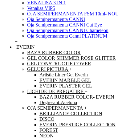
VENALISA 3 IN 1
Venalisa VIP5
OJA SEMIPERMANENTA FSM 10ml- NOU
Oja Semipermanenta CANNI
Oja Semipermanenta CANNI Cat Eye
Oja Semipermanenta CANNI Chameleon
Oja Semipermanenta Canni PLATINUM
+
EVERIN
BAZA RUBBER COLOR
GEL COLOR SHIMMER ROSE GLITTER
GEL CONSTRUCTIE COVER
GELURI PICTURA
+
Artistic Liner Gel Everin
EVERIN MARBLE GEL
EVERIN PLASTER GEL
LICHIDE DE PREGATIRE
+
BAZA RUBBER COLOR- EVERIN
Degresant-Acetona
OJA SEMIPERMANENTA
+
BRILLIANCE COLLECTION
DISCO
EVERIN PRESTIGE COLLECTION
FOREST
NEON