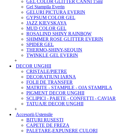
GEL COLOR GLITTER CANNI 15ml
Gel Stampila Everin
GELURI PICTURA EVERIN
GYPSUM COLOR GEL
JAZZ KIEVSKAYA
MUD COLOR GEL
ROSALIND SHINY RAINBOW
SHIMMER ROSE GLITTER EVERIN
SPIDER GEL
THERMO-SHINY-SEQUIN
TWINKLE GEL EVERIN
+
DECOR UNGHII
CRISTALE/PIETRE
DECORATIUNI IARNA
FOLII DE TRANSFER
MATRITE - STAMPILE - OJA STAMPILA
PIGMENT DECOR UNGHII
SCLIPICI - PAIETE - CONFETTI - CAVIAR
TATUAJE DECOR UNGHII
+
Accesorii-Ustensile
BITURI RUSESTI
CAPETE DE FREZA
PALETARE-EXPUNERE CULORI