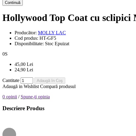
Continuă
Hollywood Top Coat cu sclipici
Producător:
MOLLY LAC
Cod produs:
HT-GF5
Disponibilitate:
Stoc Epuizat
0
S
45,00 Lei
24,90 Lei
Cantitate
Adaugă în Coş
Adaugă in Wishlist
Compară produsul
0 opinii
/
Spune-ţi opinia
Descriere Produs