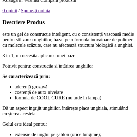
Adaugă in Wishlist
Compară produsul
0 opinii
/
Spune-ţi opinia
Descriere Produs
este un gel de construcție inteligent, cu o consistență vascoasă medie
pentru stilizarea unghiilor, bazat pe o formula inovatoare de polimeri
cu molecule scăzute, care nu afectează structura biologică a unghiei.
3 in 1, nu necesita aplicarea unei baze
Potrivit pentru: constructia si întărirea unghiilor
Se caracterizează prin:
aderență grozavă,
coerență de auto-nivelare
formula de COOL CURE (nu arde in lampa)
Dă un aspect îngrijit unghiilor, întărește placa unghiala, stimulând
creșterea acesteia.
Gelul este ideal pentru:
extensie de unghii pe șablon (orice lungime);