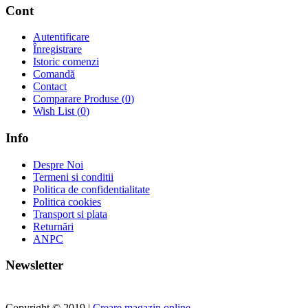
Cont
Autentificare
Înregistrare
Istoric comenzi
Comandă
Contact
Comparare Produse (
0
)
Wish List (
0
)
Info
Despre Noi
Termeni si conditii
Politica de confidentialitate
Politica cookies
Transport si plata
Returnări
ANPC
Newsletter
Copyright © 2019 |
Creare magazin online