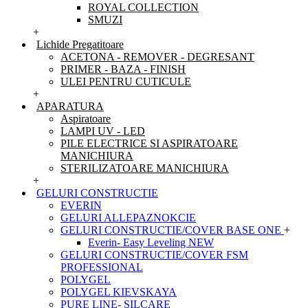
ROYAL COLLECTION
SMUZI
+
Lichide Pregatitoare
ACETONA - REMOVER - DEGRESANT
PRIMER - BAZA - FINISH
ULEI PENTRU CUTICULE
+
APARATURA
Aspiratoare
LAMPI UV - LED
PILE ELECTRICE SI ASPIRATOARE
MANICHIURA
STERILIZATOARE MANICHIURA
+
GELURI CONSTRUCTIE
EVERIN
GELURI ALLEPAZNOKCIE
GELURI CONSTRUCTIE/COVER BASE ONE
+
Everin- Easy Leveling NEW
GELURI CONSTRUCTIE/COVER FSM
PROFESSIONAL
POLYGEL
POLYGEL KIEVSKAYA
PURE LINE- SILCARE