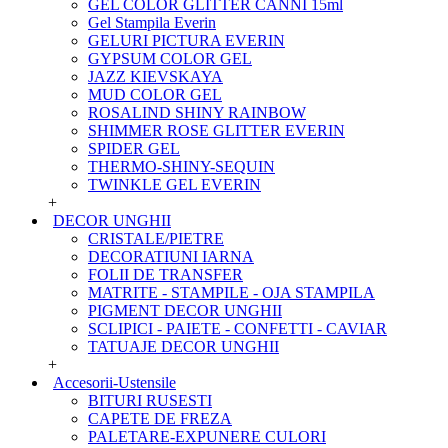
GEL COLOR GLITTER CANNI 15ml
Gel Stampila Everin
GELURI PICTURA EVERIN
GYPSUM COLOR GEL
JAZZ KIEVSKAYA
MUD COLOR GEL
ROSALIND SHINY RAINBOW
SHIMMER ROSE GLITTER EVERIN
SPIDER GEL
THERMO-SHINY-SEQUIN
TWINKLE GEL EVERIN
+
DECOR UNGHII
CRISTALE/PIETRE
DECORATIUNI IARNA
FOLII DE TRANSFER
MATRITE - STAMPILE - OJA STAMPILA
PIGMENT DECOR UNGHII
SCLIPICI - PAIETE - CONFETTI - CAVIAR
TATUAJE DECOR UNGHII
+
Accesorii-Ustensile
BITURI RUSESTI
CAPETE DE FREZA
PALETARE-EXPUNERE CULORI