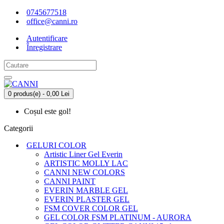
0745677518
office@canni.ro
Autentificare
Înregistrare
0 produs(e) - 0,00 Lei
Coșul este gol!
Categorii
GELURI COLOR
Artistic Liner Gel Everin
ARTISTIC MOLLY LAC
CANNI NEW COLORS
CANNI PAINT
EVERIN MARBLE GEL
EVERIN PLASTER GEL
FSM COVER COLOR GEL
GEL COLOR FSM PLATINUM - AURORA