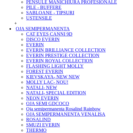
PENSULE MANICHIURA PROFESIONALE
PILE - BUFFERE
SABLOANE - TIPSURI
USTENSILE
+
OJA SEMIPERMANENTA
CAT EYES CANNI 9D
DISCO EVERIN
EVERIN
EVERIN BRILLIANCE COLLECTION
EVERIN PRESTIGE COLLECTION
EVERIN ROYAL COLLECTION
FLASHING LIGHT MOLLY
FOREST EVERIN
KIEVSKAYA- NEW NEW
MOLLY LAC- NOU!
NATALI- NEW
NATALI- SPECIAL EDITION
NEON EVERIN
OJA SEMI GDCOCO
Oja semipermanenta Rosalind Rainbow
OJA SEMIPERMANENTA VENALISA
ROSALIND
SMUZI EVERIN
THERMO