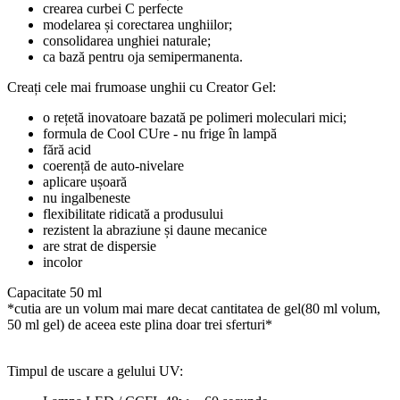
crearea curbei C perfecte
modelarea și corectarea unghiilor;
consolidarea unghiei naturale;
ca bază pentru oja semipermanenta.
Creați cele mai frumoase unghii cu Creator Gel:
o rețetă inovatoare bazată pe polimeri moleculari mici;
formula de Cool CUre - nu frige în lampă
fără acid
coerență de auto-nivelare
aplicare ușoară
nu ingalbeneste
flexibilitate ridicată a produsului
rezistent la abraziune și daune mecanice
are strat de dispersie
incolor
Capacitate 50 ml
*cutia are un volum mai mare decat cantitatea de gel(80 ml volum,
50 ml gel) de aceea este plina doar trei sferturi*
Timpul de uscare a gelului UV: