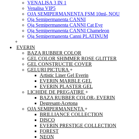
VENALISA 3 IN 1
Venalisa VIP5
OJA SEMIPERMANENTA FSM 10ml- NOU
Oja Semipermanenta CANNI
Oja Semipermanenta CANNI Cat Eye
Oja Semipermanenta CANNI Chameleon
Oja Semipermanenta Canni PLATINUM
+
EVERIN
BAZA RUBBER COLOR
GEL COLOR SHIMMER ROSE GLITTER
GEL CONSTRUCTIE COVER
GELURI PICTURA
+
Artistic Liner Gel Everin
EVERIN MARBLE GEL
EVERIN PLASTER GEL
LICHIDE DE PREGATIRE
+
BAZA RUBBER COLOR- EVERIN
Degresant-Acetona
OJA SEMIPERMANENTA
+
BRILLIANCE COLLECTION
DISCO
EVERIN PRESTIGE COLLECTION
FOREST
NEON