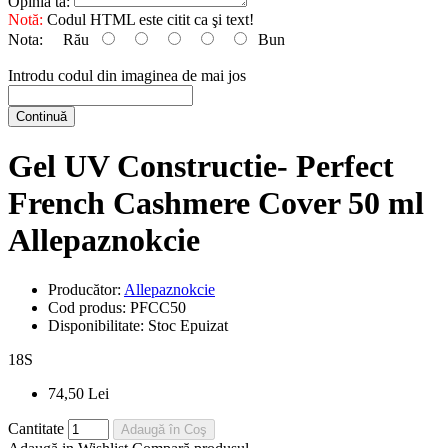
Opinia ta:
Notă:
Codul HTML este citit ca şi text!
Nota:
Rău
Bun
Introdu codul din imaginea de mai jos
Continuă
Gel UV Constructie- Perfect
French Cashmere Cover 50 ml
Allepaznokcie
Producător:
Allepaznokcie
Cod produs:
PFCC50
Disponibilitate:
Stoc Epuizat
18
S
74,50 Lei
Cantitate
Adaugă în Coş